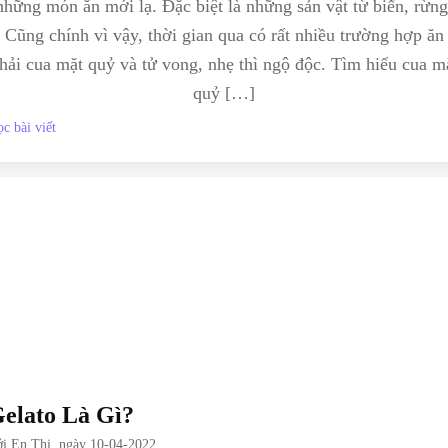
những món ăn mới lạ. Đặc biệt là những sản vật từ biển, rừng
Cũng chính vì vậy, thời gian qua có rất nhiều trường hợp ăn
hải cua mặt quỷ và tử vong, nhẹ thì ngộ độc. Tìm hiểu cua m
quỷ […]
c bài viết
elato Là Gì?
ởi
En Thi
, ngày
10-04-2022