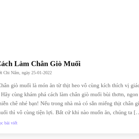
ách Làm Chân Giò Muối
ởi
Chi Nấm
, ngày
25-01-2022
hân giò muối là món ăn từ thịt heo vô cùng kích thích vị giá
Hãy cùng khám phá cách làm chân giò muối bùi thơm, ngon
iễn chê nhé bạn! Nếu trong nhà mà có sẵn miếng thịt chân g
uối thì vô cùng tiện lợi. Bất cứ khi nào muốn ăn, chúng ta [
c bài viết