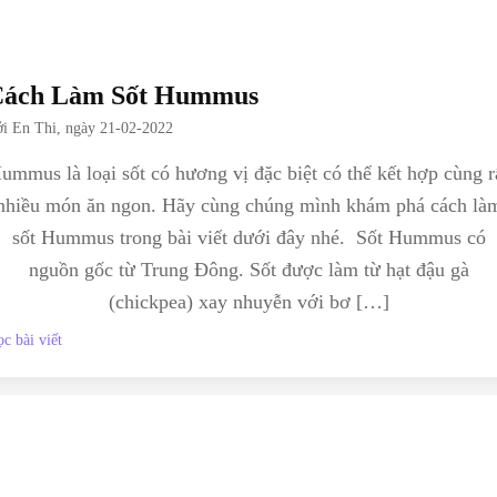
Cách Làm Sốt Hummus
ởi
En Thi
, ngày
21-02-2022
ummus là loại sốt có hương vị đặc biệt có thể kết hợp cùng r
nhiều món ăn ngon. Hãy cùng chúng mình khám phá cách là
sốt Hummus trong bài viết dưới đây nhé. Sốt Hummus có
nguồn gốc từ Trung Đông. Sốt được làm từ hạt đậu gà
(chickpea) xay nhuyễn với bơ […]
c bài viết