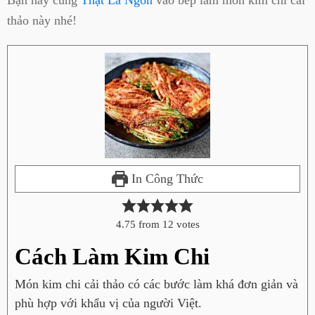
Bạn hãy cùng
Thật Là Ngon
vào bếp làm món kim chi cải
thảo này nhé!
In Công Thức
4.75
from
12
votes
Cách Làm Kim Chi
Món kim chi cải thảo có các bước làm khá đơn giản và
phù hợp với khẩu vị của người Việt.