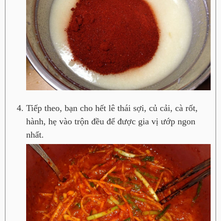
Tiếp theo, bạn cho hết lê thái sợi, củ cải, cà rốt,
hành, hẹ vào trộn đều để được gia vị ướp ngon
nhất.