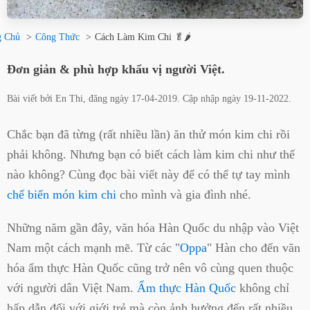
g Chủ
Công Thức
Cách Làm Kim Chi 🥬🌶️
Đơn giản & phù hợp khẩu vị người Việt.
Bài viết bởi
En Thi
, đăng ngày
17-04-2019
. Cập nhập ngày
19-11-2022
.
Chắc bạn đã từng (rất nhiều lần) ăn thử món kim chi rồi
phải không. Nhưng bạn có biết cách làm kim chi như thế
nào không? Cùng đọc bài viết này để có thể tự tay mình
chế biến món kim chi
cho mình và gia đình nhé.
Những năm gần đây, văn hóa Hàn Quốc du nhập vào Việt
Nam một cách mạnh mẽ. Từ các "
Oppa
" Hàn cho đến văn
hóa ẩm thực Hàn Quốc cũng trở nên vô cùng quen thuộc
với người dân Việt Nam.
Ẩm thực Hàn Quốc
không chỉ
hấp dẫn đối với giới trẻ mà còn ảnh hưởng đến rất nhiều