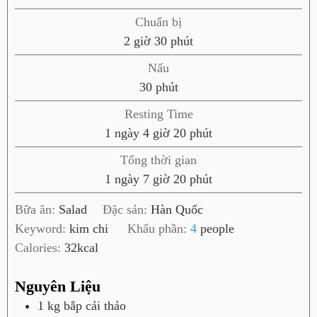
Chuẩn bị
g
p
2
giờ
30
phút
i
h
Nấu
ờ
ú
p
30
phút
t
h
Resting Time
ú
n
g
p
1
ngày
4
giờ
20
phút
t
g
i
h
Tổng thời gian
à
ờ
ú
n
g
p
1
ngày
7
giờ
20
phút
y
t
g
i
h
Bữa ăn:
Salad
Đặc sản:
Hàn Quốc
à
ờ
ú
Keyword:
kim chi
Khẩu phần:
4
people
y
t
Calories:
32
kcal
Nguyên Liệu
1
kg
bắp cải thảo