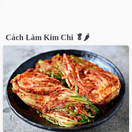
Cách Làm Kim Chi 🥬🌶️