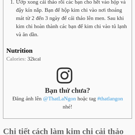
Ướp xong cải thảo rồi các bạn cho hết vào hộp và
đậy kín nắp. Bạn để hộp kim chi vào nơi thoáng
mát từ 2 đến 3 ngày để cải thảo lên men. Sau khi
kim chi hoàn thành các bạn để kim chi vào tủ lạnh
và ăn dần.
Nutrition
Calories:
32
kcal
Bạn thử chưa?
Đăng ảnh lên
@ThatLaNgon
hoặc tag
#thatlangon
nhé!
Chi tiết cách làm kim chi cải thảo