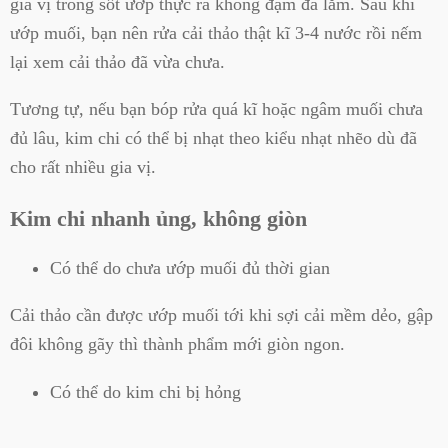
gia vị trong sốt ướp thực ra không đậm đà lắm. Sau khi
ướp muối, bạn nên rửa cải thảo thật kĩ 3-4 nước rồi nếm
lại xem cải thảo đã vừa chưa.
Tương tự, nếu bạn bóp rửa quá kĩ hoặc ngâm muối chưa
đủ lâu, kim chi có thể bị nhạt theo kiểu nhạt nhẽo dù đã
cho rất nhiều gia vị.
Kim chi nhanh ủng, không giòn
Có thể do chưa ướp muối đủ thời gian
Cải thảo cần được ướp muối tới khi sợi cải mềm dẻo, gập
đôi không gãy thì thành phẩm mới giòn ngon.
Có thể do kim chi bị hỏng