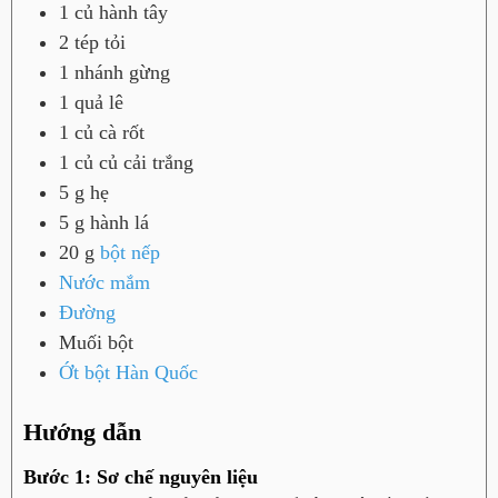
1
củ
hành tây
2
tép
tỏi
1
nhánh
gừng
1
quả
lê
1
củ
cà rốt
1
củ
củ cải trắng
5
g
hẹ
5
g
hành lá
20
g
bột nếp
Nước mắm
Đường
Muối bột
Ớt bột Hàn Quốc
Hướng dẫn
Bước 1: Sơ chế nguyên liệu