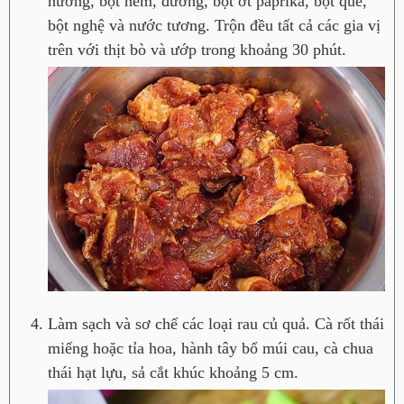
hương, bột nêm, đường, bột ớt paprika, bột quế,
bột nghệ và nước tương. Trộn đều tất cả các gia vị
trên với thịt bò và ướp trong khoảng 30 phút.
Làm sạch và sơ chế các loại rau củ quả. Cà rốt thái
miếng hoặc tỉa hoa, hành tây bổ múi cau, cà chua
thái hạt lựu, sả cắt khúc khoảng 5 cm.