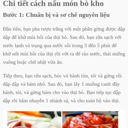
Chi tiết cách nấu món bò kho
Bước 1: Chuẩn bị và sơ chế nguyên liệu
Đầu tiên, bạn pha rượu trắng với một phần gừng được đập
dập để khử mùi hôi của thịt bò. Sau đó, bạn rửa sạch với
nước lạnh và trụng qua nước sôi trong 3 đến 5 phút để
khử nốt mùi hôi của thịt rồi vớt ra để ráo nước, thái miếng
vuông hoặc chữ nhật vừa ăn.
Tiếp theo, bạn rửa sạch, bóc vỏ hành tím, tỏi và gừng rồi
đập dập và băm nhỏ. Sau đó, bạn lấy 1 muỗng canh đầy
hành, tỏi, và gừng băm cho vào thịt bò. Bạn tiếp tục đập
dập rồi bằm nhuyễn 1 nhánh sả, và cho toàn bộ vào thịt.