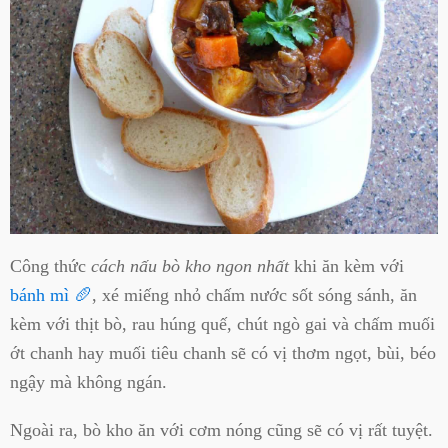
Công thức
cách nấu bò kho ngon nhất
khi ăn kèm với
bánh mì 🥖
, xé miếng nhỏ chấm nước sốt sóng sánh, ăn
kèm với thịt bò, rau húng quế, chút ngò gai và chấm muối
ớt chanh hay muối tiêu chanh sẽ có vị thơm ngọt, bùi, béo
ngậy mà không ngán.
Ngoài ra, bò kho ăn với cơm nóng cũng sẽ có vị rất tuyệt.