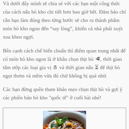
Và dưới đây mình sẽ chia sẻ với các bạn một công thức
của cách nấu bò kho chi tiết hơn bao giờ hết. Đảm bảo chỉ
cần bạn làm đúng theo từng bước sẽ cho ra thành phẩm
món bò kho ngon đến “say lòng”, khiến cả nhà phải xuýt
xoa khen ngợi.
Bên cạnh cách chế biến chuẩn thì điểm quan trọng nhất để
có món bò kho ngon là ở khâu chọn thịt bò 🥩, thời gian
tẩm ướp các loại gia vị 🧂 và thời gian nấu ⏳ để thịt bò
ngọt thơm và mềm vừa đủ chứ không bị quá nhừ.
Các bạn đừng quên tham khảo mẹo chọn thịt bò và gợi ý
các phiên bản bò kho "quốc tế" ở cuối bài nhé!