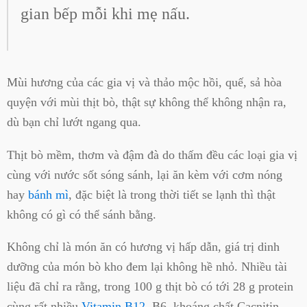
gian bếp mỗi khi mẹ nấu.
Mùi hương của các gia vị và thảo mộc hồi, quế, sả hòa
quyện với mùi thịt bò, thật sự không thể không nhận ra,
dù bạn chỉ lướt ngang qua.
Thịt bò mềm, thơm và đậm đà do thấm đều các loại gia vị
cùng với nước sốt sóng sánh, lại ăn kèm với cơm nóng
hay
bánh mì
, đặc biệt là trong thời tiết se lạnh thì thật
không có gì có thể sánh bằng.
Không chỉ là món ăn có hương vị hấp dẫn, giá trị dinh
dưỡng của món bò kho đem lại không hề nhỏ. Nhiều tài
liệu đã chỉ ra rằng, trong 100 g thịt bò có tới 28 g protein
cùng rất nhiều
Vitamin B12
, B6, khoáng chất Cacnitin,