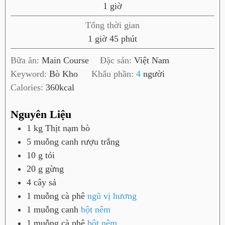
g
1
giờ
t
i
Tổng thời gian
ờ
g
p
1
giờ
45
phút
i
h
Bữa ăn:
Main Course
Đặc sản:
Việt Nam
ờ
ú
Keyword:
Bò Kho
Khẩu phần:
4
người
t
Calories:
360
kcal
Nguyên Liệu
1
kg
Thịt nạm bò
5
muỗng canh
rượu trắng
10
g
tỏi
20
g
gừng
4
cây
sả
1
muỗng cà phê
ngũ vị hương
1
muỗng canh
bột nêm
1
muỗng cà phê
bột nêm