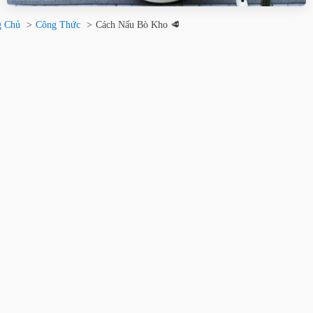
g Chủ
Công Thức
Cách Nấu Bò Kho 🥩