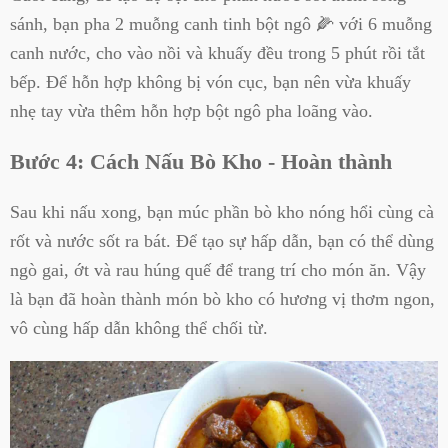
sánh, bạn pha 2 muỗng canh tinh bột ngô 🌽 với 6 muỗng
canh nước, cho vào nồi và khuấy đều trong 5 phút rồi tắt
bếp. Để hỗn hợp không bị vón cục, bạn nên vừa khuấy
nhẹ tay vừa thêm hỗn hợp bột ngô pha loãng vào.
Bước 4: Cách Nấu Bò Kho - Hoàn thành
Sau khi nấu xong, bạn múc phần bò kho nóng hổi cùng cà
rốt và nước sốt ra bát. Để tạo sự hấp dẫn, bạn có thể dùng
ngò gai, ớt và rau húng quế để trang trí cho món ăn. Vậy
là bạn đã hoàn thành món bò kho có hương vị thơm ngon,
vô cùng hấp dẫn không thể chối từ.