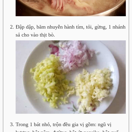
Đập dập, băm nhuyễn hành tím, tỏi, gừng, 1 nhánh
sả cho vào thịt bò.
Trong 1 bát nhỏ, trộn đều gia vị gồm: ngũ vị