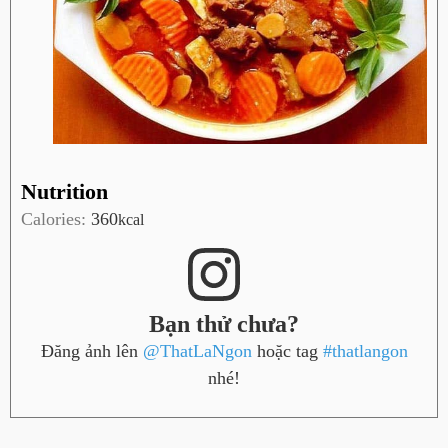
Nutrition
Calories:
360
kcal
Bạn thử chưa?
Đăng ảnh lên
@ThatLaNgon
hoặc tag
#thatlangon
nhé!