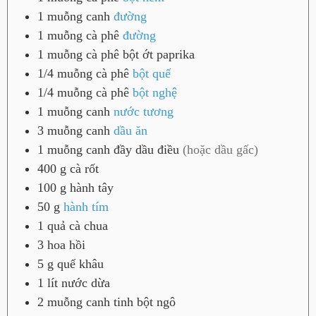
1
muỗng canh
đường
1
muỗng cà phê
đường
1
muỗng cà phê
bột ớt paprika
1/4
muỗng cà phê
bột quế
1/4
muỗng cà phê
bột nghệ
1
muỗng canh
nước tương
3
muỗng canh
dầu ăn
1
muỗng canh đầy
dầu điều
(hoặc dầu gấc)
400
g
cà rốt
100
g
hành tây
50
g
hành tím
1
quả
cà chua
3
hoa hồi
5
g
quế khâu
1
lít
nước dừa
2
muỗng canh
tinh bột ngô