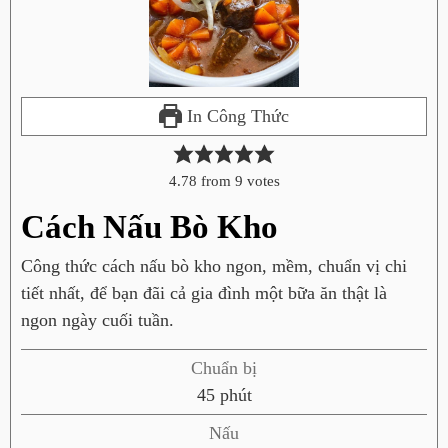
In Công Thức
4.78
from
9
votes
Cách Nấu Bò Kho
Công thức cách nấu bò kho ngon, mềm, chuẩn vị chi
tiết nhất, để bạn đãi cả gia đình một bữa ăn thật là
ngon ngày cuối tuần.
Chuẩn bị
p
45
phút
h
Nấu
ú