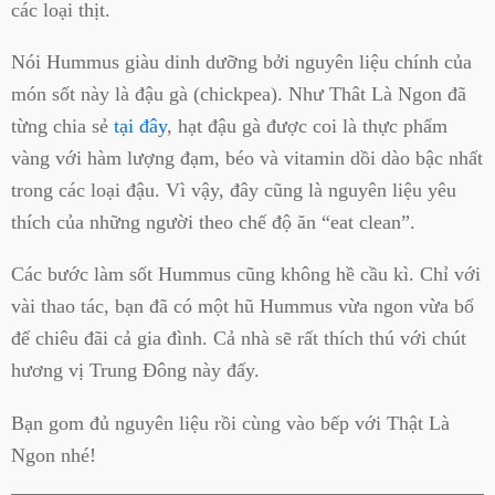
các loại thịt.
Nói Hummus giàu dinh dưỡng bởi nguyên liệu chính của
món sốt này là đậu gà (chickpea). Như Thât Là Ngon đã
từng chia sẻ
tại đây
, hạt đậu gà được coi là thực phẩm
vàng với hàm lượng đạm, béo và vitamin dồi dào bậc nhất
trong các loại đậu. Vì vậy, đây cũng là nguyên liệu yêu
thích của những người theo chế độ ăn “eat clean”.
Các bước làm sốt Hummus cũng không hề cầu kì. Chỉ với
vài thao tác, bạn đã có một hũ Hummus vừa ngon vừa bổ
để chiêu đãi cả gia đình. Cả nhà sẽ rất thích thú với chút
hương vị Trung Đông này đấy.
Bạn gom đủ nguyên liệu rồi cùng vào bếp với Thật Là
Ngon nhé!