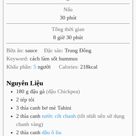
i
Nấu
ờ
p
30
phút
h
Tổng thời gian
ú
g
p
8
giờ
30
phút
t
i
h
Bữa ăn:
sauce
Đặc sản:
Trung Đông
ờ
ú
Keyword:
cách làm sốt hummus
t
Khẩu phần:
5
người
Calories:
218
kcal
Nguyên Liệu
180
g
đậu gà
(đậu Chickpea)
2
tép
tỏi
3
thìa canh
bơ mè Tahini
2
thìa canh
nước cốt chanh
(tốt nhất nên sử dụng
chanh vàng)
2
thìa canh
dầu ô liu