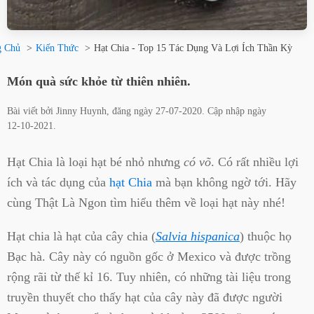
g Chủ
Kiến Thức
Hạt Chia - Top 15 Tác Dụng Và Lợi Ích Thần Kỳ
Món quà sức khỏe từ thiên nhiên.
Bài viết bởi
Jinny Huynh
, đăng ngày
27-07-2020
. Cập nhập ngày
12-10-2021
.
Hạt Chia là loại hạt bé nhỏ nhưng
có võ
. Có rất nhiều lợi
ích và tác dụng của
hạt Chia
mà bạn không ngờ tới. Hãy
cùng Thật Là Ngon tìm hiểu thêm về loại hạt này nhé!
Hạt chia là hạt của cây chia (
Salvia hispanica
) thuộc họ
Bạc hà. Cây này có nguồn gốc ở Mexico và được trồng
rộng rãi từ thế kỉ 16. Tuy nhiên, có những tài liệu trong
truyền thuyết cho thấy hạt của cây này đã được người