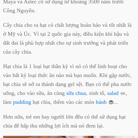
Maya và Aztec cổ sử dụng từ khoảng 3500 năm trước
Công Nguyên.
Cây chia cho ra hạt có chất lượng hoàn hảo và tốt nhất là
ở Mỹ và Úc. Vì tại 2 quốc gia này, điều kiện khí hậu và
đất đai là phù hợp nhất cho sự sinh trưởng và phát triển
của cây chia.
Hạt chia là 1 loại hạt thần kỳ vì nó có thể linh hoạt cho
vào bất kỳ loại thức ăn nào mà bạn muốn. Khi gặp nước,
hạt chia sẽ nở ra thành dạng gel sệt. Bạn có thể pha nước
uống, cho vào sữa, ăn cùng
sữa chua
, sinh tố,
salad
🥗,
làm
pudding
hạt chia, thêm vào các món
bánh
🧁...
Hơn nữa, trẻ em hay người lớn đều có thể sử dụng hạt
chia để hấp thu những lợi ích mà nó đem lại.