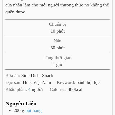
của nhân làm cho mỗi người thưởng thức nó không thể
quên được.
Chuẩn bị
p
10
phút
h
Nấu
ú
p
50
phút
t
h
Tổng thời gian
ú
g
1
giờ
t
i
Bữa ăn:
Side Dish, Snack
ờ
Đặc sản:
Huế, Việt Nam
Keyword:
bánh bột lọc
Khẩu phần:
4
người
Calories:
480
kcal
Nguyên Liệu
200
g
bột năng