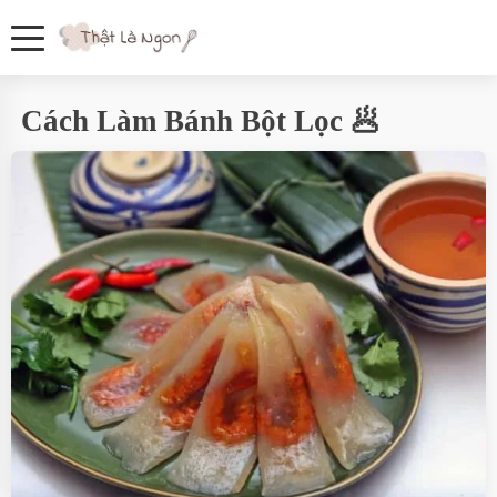
Cách Làm Bánh Bột Lọc 🥟