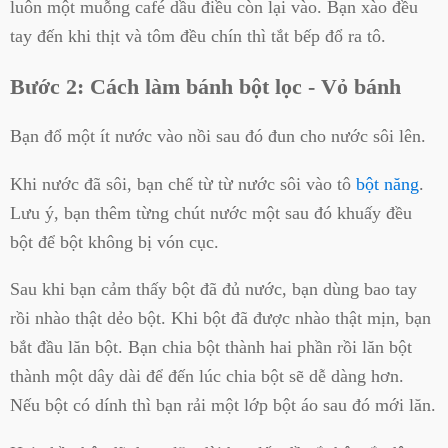
luôn một muỗng café dầu điều còn lại vào. Bạn xào đều
tay đến khi thịt và tôm đều chín thì tắt bếp đổ ra tô.
Bước 2: Cách làm bánh bột lọc - Vỏ bánh
Bạn đổ một ít nước vào nồi sau đó đun cho nước sôi lên.
Khi nước đã sôi, bạn chế từ từ nước sôi vào tô
bột năng
.
Lưu ý, bạn thêm từng chút nước một sau đó khuấy đều
bột để bột không bị vón cục.
Sau khi bạn cảm thấy bột đã đủ nước, bạn dùng bao tay
rồi nhào thật dẻo bột. Khi bột đã được nhào thật mịn, bạn
bắt đầu lăn bột. Bạn chia bột thành hai phần rồi lăn bột
thành một dây dài để đến lúc chia bột sẽ dễ dàng hơn.
Nếu bột có dính thì bạn rải một lớp bột áo sau đó mới lăn.