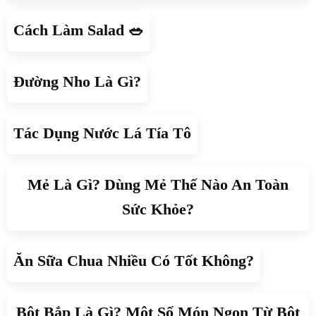
Cách Làm Salad 🥗
Đường Nho Là Gì?
Tác Dụng Nước Lá Tía Tô
Mẻ Là Gì? Dùng Mẻ Thế Nào An Toàn
Sức Khỏe?
Ăn Sữa Chua Nhiều Có Tốt Không?
Bột Bắp Là Gì? Một Số Món Ngon Từ Bột