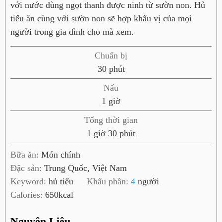
với nước dùng ngọt thanh được ninh từ sườn non. Hủ
tiếu ăn cùng với sườn non sẽ hợp khẩu vị của mọi
người trong gia đình cho mà xem.
Chuẩn bị
p
30
phút
h
Nấu
ú
g
1
giờ
t
i
Tổng thời gian
ờ
g
p
1
giờ
30
phút
i
h
Bữa ăn:
Món chính
ờ
ú
Đặc sản:
Trung Quốc, Việt Nam
t
Keyword:
hủ tiếu
Khẩu phần:
4
người
Calories:
650
kcal
Nguyên Liệu