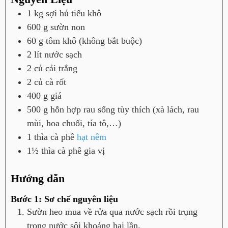
1
kg
sợi hủ tiếu khô
600
g
sườn non
60
g
tôm khô (không bắt buộc)
2
lít
nước sạch
2
củ
cải trắng
2
củ
cà rốt
400
g
giá
500
g
hỗn hợp rau sống tùy thích (xà lách, rau
mùi, hoa chuối, tía tô,…)
1
thìa cà phê
hạt nêm
1½
thìa cà phê
gia vị
Hướng dẫn
Bước 1: Sơ chế nguyên liệu
Sườn heo mua về rửa qua nước sạch rồi trụng
trong nước sôi khoảng hai lần.