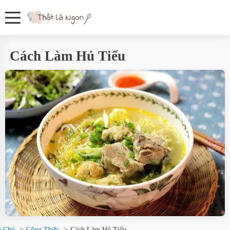
Cách Làm Hủ Tiếu
g Chủ
Công Thức
Cách Làm Hủ Tiếu