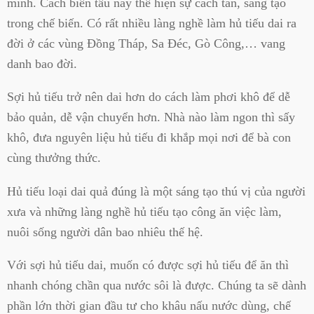
mình. Cách biến tấu này thể hiện sự cách tân, sáng tạo
trong chế biến. Có rất nhiều làng nghề làm hủ tiếu dai ra
đời ở các vùng Đồng Tháp, Sa Đéc, Gò Công,… vang
danh bao đời.
Sợi hủ tiếu trở nên dai hơn do cách làm phơi khô để dễ
bảo quản, dễ vận chuyển hơn. Nhà nào làm ngon thì sấy
khô, đưa nguyên liệu hủ tiếu đi khắp mọi nơi để bà con
cùng thưởng thức.
Hủ tiếu loại dai quả đúng là một sáng tạo thú vị của người
xưa và những làng nghề hủ tiếu tạo công ăn việc làm,
nuôi sống người dân bao nhiêu thế hệ.
Với sợi hủ tiếu dai, muốn có được sợi hủ tiếu để ăn thì
nhanh chóng chần qua nước sôi là được. Chúng ta sẽ dành
phần lớn thời gian đầu tư cho khâu nấu nước dùng, chế