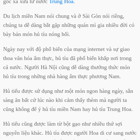
gốc xa xưa từ nước
Trung Hoa
.
Du lịch miền Nam nói chung và ở Sài Gòn nói riêng,
chúng ta dễ dàng bắt gặp những quán mì gia nhiều đời có
bày bán món hủ tíu nóng hổi.
Ngày nay với độ phổ biến của mạng internet và sự giao
thoa văn hóa ẩm thực, hủ tíu đã phổ biến khắp nơi trong
cả nước. Người Hà Nội cũng dễ dàng thưởng thức món
hủ tíu trong những nhà hàng ẩm thực phương Nam.
Hủ tiếu được sử dụng như một món ngon hàng ngày, sẵn
sàng ăn bất cứ lúc nào khi cảm thấy thèm mà người ta
cũng không để ý hủ tíu miền Nam hay hủ tíu Trung Hoa.
Hủ tiếu cũng được làm từ bột gạo như nhiều thứ sợi
nguyên liệu khác. Hủ tíu được người Hoa di cư sang nước