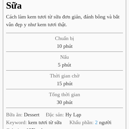
Sữa
Cách làm kem tươi từ sữa đơn giản, đánh bông và bắt
vân đẹp y như kem tươi thật.
Chuẩn bị
p
10
phút
h
Nấu
ú
p
5
phút
t
h
Thời gian chờ
ú
p
15
phút
t
h
Tổng thời gian
ú
p
30
phút
t
h
Bữa ăn:
Dessert
Đặc sản:
Hy Lạp
ú
Keyword:
kem tươi từ sữa
Khẩu phần:
2
người
t