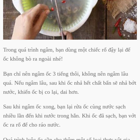
Trong quá trình ngâm, bạn dùng một chiếc rổ đậy lại để
ốc không bò ra ngoài nhé!
Bạn chỉ nên ngâm ốc 3 tiếng thôi, không nên ngâm lâu
quá. Nếu ngâm lâu, sau khi ốc nhả hết chất bẩn sẽ nhả bớt
nước, khiến ốc bị co lại, dai hơn.
Sau khi ngâm ốc xong, bạn lại rửa ốc cùng nước sạch
nhiều lần đến khi nước trong hẳn. Khi ốc đã sạch, bạn vớt
ốc ra rổ để cho ráo nước.
Quá trình luộc ốc cần cho thêm một số loại thực vật gia