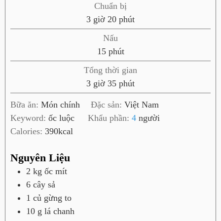
Chuẩn bị
g
p
3
giờ
20
phút
i
h
Nấu
ờ
ú
p
15
phút
t
h
Tổng thời gian
ú
g
p
3
giờ
35
phút
t
i
h
Bữa ăn:
Món chính
Đặc sản:
Việt Nam
ờ
ú
Keyword:
ốc luộc
Khẩu phần:
4
người
t
Calories:
390
kcal
Nguyên Liệu
2
kg
ốc mít
6
cây
sả
1
củ
gừng to
10
g
lá chanh