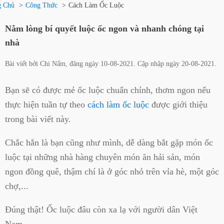
g Chủ
Công Thức
Cách Làm Ốc Luộc
Nằm lòng bí quyết luộc ốc ngon và nhanh chóng tại
nhà
Bài viết bởi
Chi Nấm
, đăng ngày
10-08-2021
. Cập nhập ngày
20-08-2021
.
Bạn sẽ có được mẻ ốc luộc chuẩn chỉnh, thơm ngon nếu
thực hiện tuần tự theo
cách làm ốc luộc
được giới thiệu
trong bài viết này.
Chắc hẳn là bạn cũng như mình, dễ dàng bắt gặp món ốc
luộc tại những nhà hàng chuyên món ăn hải sản, món
ngon đồng quê, thậm chí là ở góc nhỏ trên vỉa hè, một góc
chợ,...
Đúng thật! Ốc luộc đâu còn xa lạ với người dân Việt