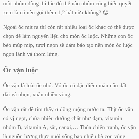
một nhóm đông thì lúc đó thể nào nhóm cũng biểu quyết
xem là có nên gọi thêm 1,2 bát nữa không? 😉
Ngoài ốc mít ra thì còn rất nhiều loại ốc khác có thể được
chọn để làm nguyên liệu cho món ốc luộc. Những con ốc
béo múp míp, tươi ngon sẽ đảm bảo tạo nên món ốc luộc
ngon lành và thơm lừng.
Ốc vặn luộc
Ốc vặn là loài ốc nhỏ. Vỏ ốc có đặc điểm màu nâu đất,
dài và nhọn, xoắn nhiều vòng.
Ốc vặn rất dễ tìm thấy ở đồng ruộng nước ta. Thịt ốc vặn
có vị ngọt, chứa nhiều dưỡng chất như đạm, vitamin
nhóm B, vitamin A, sắt, canxi,… Thủa chiến tranh, ốc vặn
là nguồn lương thực nuôi sống bao nhiêu bà con vùng