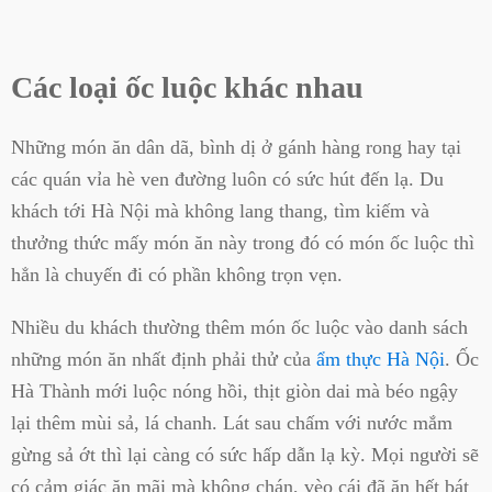
Các loại ốc luộc khác nhau
Những món ăn dân dã, bình dị ở gánh hàng rong hay tại
các quán vỉa hè ven đường luôn có sức hút đến lạ. Du
khách tới Hà Nội mà không lang thang, tìm kiếm và
thưởng thức mấy món ăn này trong đó có món ốc luộc thì
hẳn là chuyến đi có phần không trọn vẹn.
Nhiều du khách thường thêm món ốc luộc vào danh sách
những món ăn nhất định phải thử của
ẩm thực Hà Nội
. Ốc
Hà Thành mới luộc nóng hồi, thịt giòn dai mà béo ngậy
lại thêm mùi sả, lá chanh. Lát sau chấm với nước mắm
gừng sả ớt thì lại càng có sức hấp dẫn lạ kỳ. Mọi người sẽ
có cảm giác ăn mãi mà không chán, vèo cái đã ăn hết bát