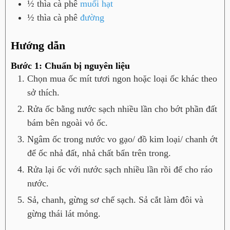
½
thìa cà phê
muối hạt
½
thìa cà phê
đường
Hướng dẫn
Bước 1: Chuẩn bị nguyên liệu
Chọn mua ốc mít tươi ngon hoặc loại ốc khác theo
sở thích.
Rửa ốc bằng nước sạch nhiều lần cho bớt phần đất
bám bên ngoài vỏ ốc.
Ngâm ốc trong nước vo gạo/ đồ kim loại/ chanh ớt
để ốc nhả đất, nhả chất bẩn trên trong.
Rửa lại ốc với nước sạch nhiều lần rồi để cho ráo
nước.
Sả, chanh, gừng sơ chế sạch. Sả cắt làm đôi và
gừng thái lát mỏng.