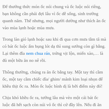
Để thưởng thức món ốc nói chung và ốc luộc nói riêng,
bạn không cần phải đợi lâu vì ốc dễ sống, sinh trưởng
quanh năm. Thế nhưng, mọi người dường như thích ăn ốc
vào mùa lạnh hoặc mùa mưa.
Trong làn gió lạnh hoặc sau khi đi qua cơn mưa tầm tã mà
có bát ốc luộc ấm bụng lót dạ thì sung sướng còn gì bằng.
Lại thêm đĩa
nem chua rán
, trứng vịt lộn, miến xào,… là
đủ một bữa ăn no nê rồi.
Thông thường, chúng ra ăn ốc bằng tay. Một tay thì cầm
ốc, một tay cầm chiếc dĩa/ ghim/ mảnh kim loại nhọn để
khều thịt ốc ra. Món ốc luộc bình dị là bởi điểm này đó!
Chịu khó khều ốc ra, tưởng lâu mà vèo một cái bát ốc
luộc đã hết sạch còn núi vỏ ốc thì cứ đầy lên. Nếu đi ăn