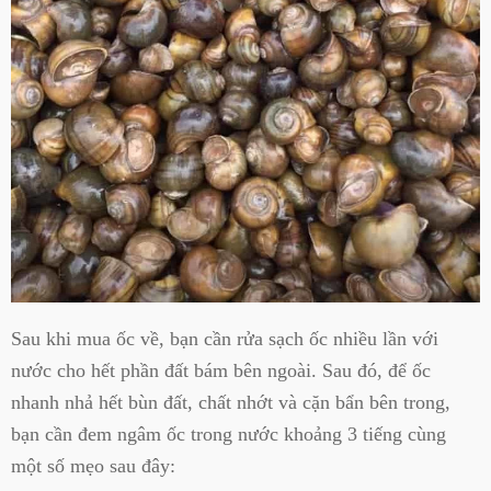
Sau khi mua ốc về, bạn cần rửa sạch ốc nhiều lần với
nước cho hết phần đất bám bên ngoài. Sau đó, để ốc
nhanh nhả hết bùn đất, chất nhớt và cặn bẩn bên trong,
bạn cần đem ngâm ốc trong nước khoảng 3 tiếng cùng
một số mẹo sau đây: