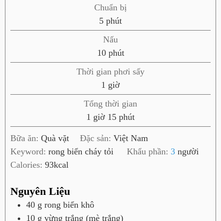
Chuẩn bị
p
5
phút
h
Nấu
ú
p
10
phút
t
h
Thời gian phơi sấy
ú
g
1
giờ
t
i
Tổng thời gian
ờ
g
p
1
giờ
15
phút
i
h
Bữa ăn:
Quà vặt
Đặc sản:
Việt Nam
ờ
ú
Keyword:
rong biển cháy tỏi
Khẩu phần:
3
người
t
Calories:
93
kcal
Nguyên Liệu
40
g
rong biển khô
10
g
vừng trắng (mè trắng)