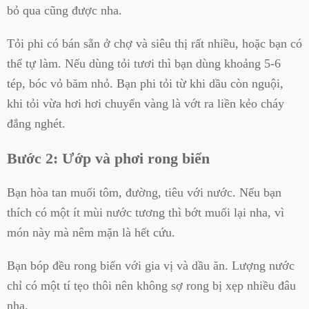
bỏ qua cũng được nha.
Tỏi phi có bán sẵn ở chợ và siêu thị rất nhiều, hoặc bạn có
thể tự làm. Nếu dùng tỏi tươi thì bạn dùng khoảng 5-6
tép, bóc vỏ băm nhỏ. Bạn phi tỏi từ khi dầu còn nguội,
khi tỏi vừa hơi hơi chuyển vàng là vớt ra liền kẻo cháy
đắng nghét.
Bước 2: Ướp và phơi rong biển
Bạn hòa tan muối tôm, đường, tiêu với nước. Nếu bạn
thích có một ít mùi nước tương thì bớt muối lại nha, vì
món này mà nêm mặn là hết cứu.
Bạn bóp đều rong biển với gia vị và dầu ăn. Lượng nước
chỉ có một tí tẹo thôi nên không sợ rong bị xẹp nhiều đâu
nha.