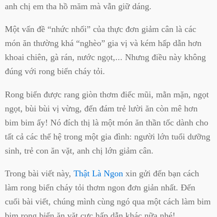
anh chị em tha hồ măm mà vẫn giữ dáng.
Một vấn đề “nhức nhối” của thực đơn giảm cân là các
món ăn thường khá “nghèo” gia vị và kém hấp dẫn hơn
khoai chiên, gà rán, nước ngọt,... Nhưng điều này không
đúng với rong biển cháy tỏi.
Rong biển được rang giòn thơm điếc mũi, mằn mặn, ngọt
ngọt, bùi bùi vị vừng, đến đám trẻ lười ăn còn mê hơn
bim bim ấy! Nó đích thị là một món ăn thần tốc dành cho
tất cả các thế hệ trong một gia đình: người lớn tuổi dưỡng
sinh, trẻ con ăn vặt, anh chị lớn giảm cân.
Trong bài viết này,
Thật Là Ngon
xin gửi đến bạn cách
làm rong biển cháy tỏi thơm ngon đơn giản nhất. Đến
cuối bài viết, chúng mình cùng ngó qua một cách làm bim
bim rong biển ăn vặt cực hấp dẫn khác nữa nhé!