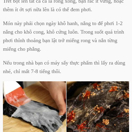
Trét bột lên tất cả cá lá rong xong, bạn rắc ít vừng, hoặc
thêm ít ớt sợi nữa lên là có thể đem phơi.
Món này phải chọn ngày khô hanh, nắng to để phơi 1-2
nắng cho khô cong, khô cứng luôn. Trong suốt quá trình
phơi thỉnh thoảng bạn lật trở miếng rong và nắn từng
miếng cho phẳng.
Nếu trong nhà bạn có máy sấy thực phẩm thì lấy ra dùng
nhé, chỉ mất 7-8 tiếng thôi.