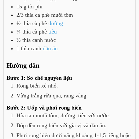
15
g
tỏi phi
2/3
thìa cà phê
muối tôm
½
thìa cà phê
đường
¼
thìa cà phê
tiêu
½
thìa canh
nước
1
thìa canh
dầu ăn
Hướng dẫn
Bước 1: Sơ chế nguyên liệu
Rong biển xé nhỏ.
Vừng trắng rửa qua, rang vàng.
Bước 2: Ướp và phơi rong biển
Hòa tan muối tôm, đường, tiêu với nước.
Bóp đều rong biển với gia vị và dầu ăn.
Phơi rong biển dưới nắng khoảng 1-1,5 tiếng hoặc