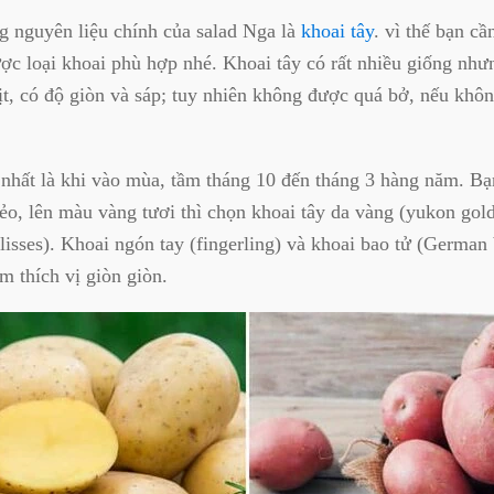
g nguyên liệu chính của salad Nga là
khoai tây
. vì thế bạn cầ
c loại khoai phù hợp nhé. Khoai tây có rất nhiều giống như
hịt, có độ giòn và sáp; tuy nhiên không được quá bở, nếu khôn
nhất là khi vào mùa, tầm tháng 10 đến tháng 3 hàng năm. Bạ
dẻo, lên màu vàng tươi thì chọn khoai tây da vàng (yukon gol
lisses). Khoai ngón tay (fingerling) và khoai bao tử (German b
m thích vị giòn giòn.