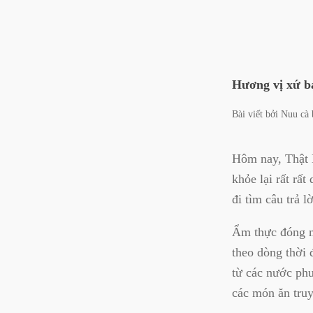
Hương vị xứ b
Bài viết bởi
Nuu cà 
Hôm nay, Thật 
khỏe lại rất rấ
đi tìm câu trả l
Ẩm thực đóng mộ
theo dòng thời 
từ các nước phư
các món ăn truy