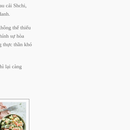
au cải Shchi,
danh.
không thể thiếu
hính sự hòa
g thực thần khó
ì lại càng