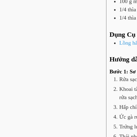
100
g
m
1/4
thì
1/4
thì
Dụng Cụ
Lồng h
Hướng d
Bước 1: Sơ 
Rửa sạc
Khoai t
rửa sạc
Hấp chín
Ức gà r
Trứng l
Thái nh