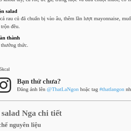
ộn salad
 cả rau củ đã chuẩn bị vào âu, thêm lần lượt mayonnaise, muố
 trộn đều.
àn thành
 thưởng thức.
6
kcal
Bạn thử chưa?
Đăng ảnh lên
@ThatLaNgon
hoặc tag
#thatlangon
nh
salad Nga chi tiết
chế nguyên liệu