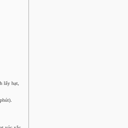
h lấy hạt,
phút).
ạt xúc xắc.