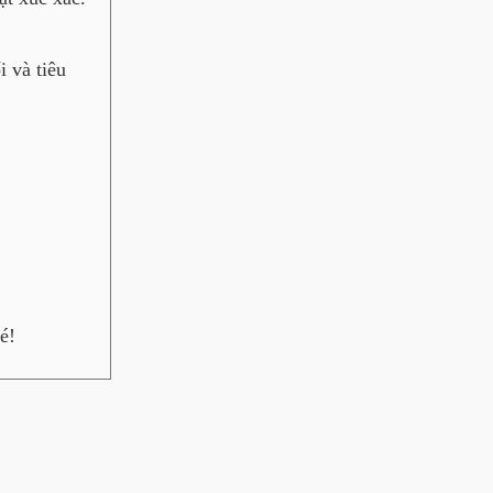
i và tiêu
é!