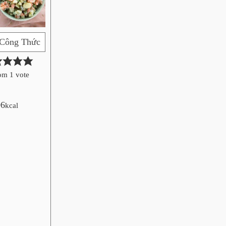
 Công Thức
om 1 vote
06
kcal