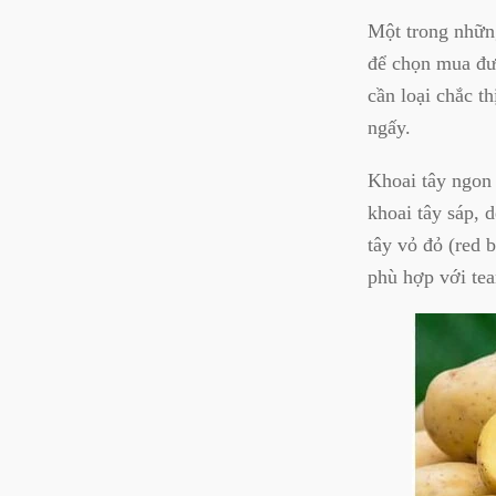
Một trong nhữn
để chọn mua đượ
cần loại chắc t
ngấy.
Khoai tây ngon 
khoai tây sáp, 
tây vỏ đỏ (red b
phù hợp với tea