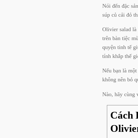
Nói đến đặc sản
súp củ cải đỏ t
Olivier salad l
trên bàn tiệc m
quyện tinh tế g
tính khắp thế gi
Nếu bạn là một 
không nên bỏ q
Nào, hãy cùng 
Cách 
Olivie