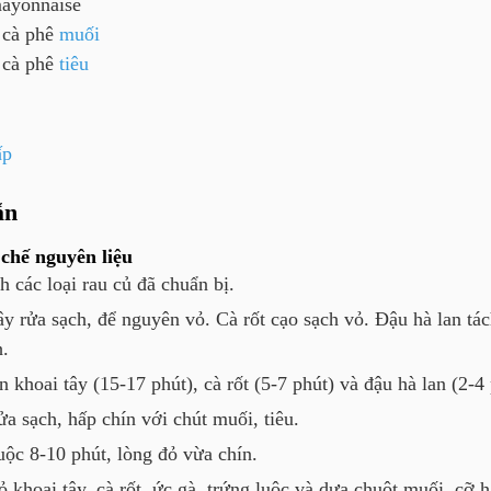
ayonnaise
a cà phê
muối
a cà phê
tiêu
ấp
ẫn
chế nguyên liệu
h các loại rau củ đã chuẩn bị.
ây rửa sạch, để nguyên vỏ. Cà rốt cạo sạch vỏ. Đậu hà lan tác
h.
 khoai tây (15-17 phút), cà rốt (5-7 phút) và đậu hà lan (2-4 
ửa sạch, hấp chín với chút muối, tiêu.
uộc 8-10 phút, lòng đỏ vừa chín.
ỏ khoai tây, cà rốt, ức gà, trứng luộc và dưa chuột muối, cỡ h