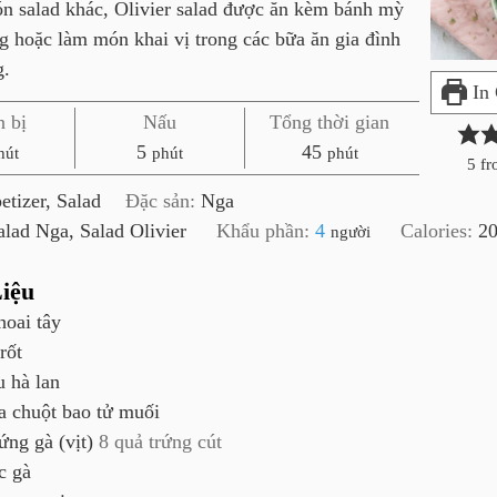
 salad khác, Olivier salad được ăn kèm bánh mỳ
g hoặc làm món khai vị trong các bữa ăn gia đình
g.
In
 bị
Nấu
Tổng thời gian
p
p
5
45
hút
phút
phút
5
fr
h
h
etizer, Salad
Đặc sản:
Nga
ú
ú
alad Nga, Salad Olivier
Khẩu phần:
4
Calories:
2
người
t
t
iệu
hoai tây
rốt
u hà lan
a chuột bao tử muối
rứng gà (vịt)
8 quả trứng cút
c gà