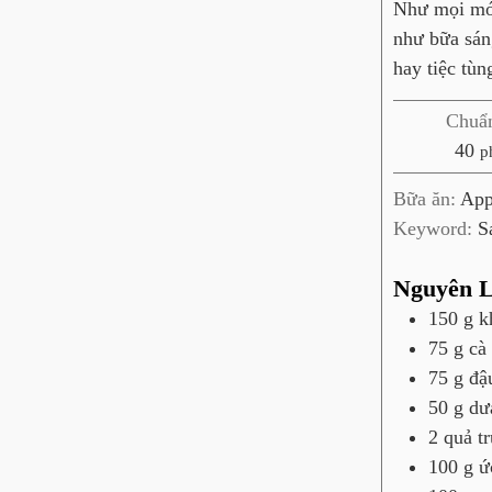
Như mọi món
như bữa sán
hay tiệc tùn
Chuẩn
p
40
p
h
Bữa ăn:
App
ú
Keyword:
S
t
Nguyên L
150
g
k
75
g
cà 
75
g
đậ
50
g
dư
2
quả
t
100
g
ứ