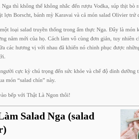
 Nga thì không thể không nhắc đến rượu Vodka, súp thịt bò r
hịt lợn Borscht, bánh mỳ Karavai và cả món salad Olivier trứ 
à một loại salad truyền thống trong ẩm thực Nga. Đây là món 
ừng năm mới của họ. Cách làm vô cùng đơn giản, tuy nhiên c
iữa các hương vị với nhau đã khiến nó chinh phục được nhữn
ới.
người cực kỳ chú trọng đến sức khỏe và chế độ dinh dưỡng th
ua món “salad chín” này.
vào bếp với Thật Là Ngon thôi!
Làm Salad Nga (salad
r)