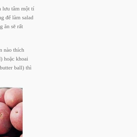
n lưu tâm một tí
ng để làm salad
g ăn sẽ rất
n nào thích
d) hoặc khoai
utter ball) thì