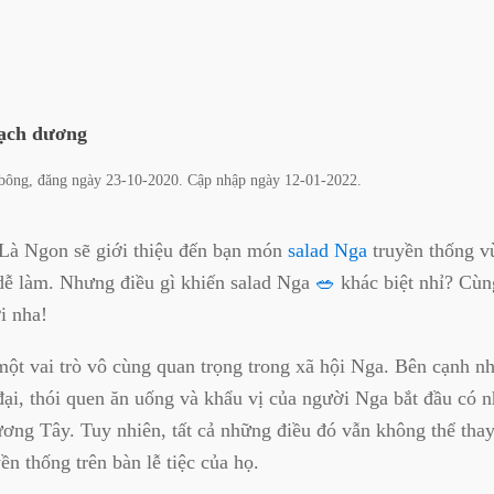
ạch dương
bông
, đăng ngày
23-10-2020
. Cập nhập ngày
12-01-2022
.
Là Ngon sẽ giới thiệu đến bạn món
salad Nga
truyền thống vừ
t dễ làm. Nhưng điều gì khiến salad Nga
🥗
khác biệt nhỉ? Cù
ời nha!
t vai trò vô cùng quan trọng trong xã hội Nga. Bên cạnh n
đại, thói quen ăn uống và khẩu vị của người Nga bắt đầu có 
ơng Tây. Tuy nhiên, tất cả những điều đó vẫn không thể thay 
ền thống trên bàn lễ tiệc của họ.