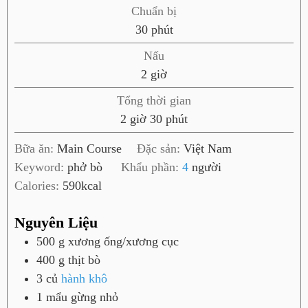
Chuẩn bị
p
30
phút
h
Nấu
ú
g
2
giờ
t
i
Tổng thời gian
ờ
g
p
2
giờ
30
phút
i
h
Bữa ăn:
Main Course
Đặc sản:
Việt Nam
ờ
ú
Keyword:
phở bò
Khẩu phần:
4
người
t
Calories:
590
kcal
Nguyên Liệu
500
g
xương ống/xương cục
400
g
thịt bò
3
củ
hành khô
1
mẩu
gừng nhỏ