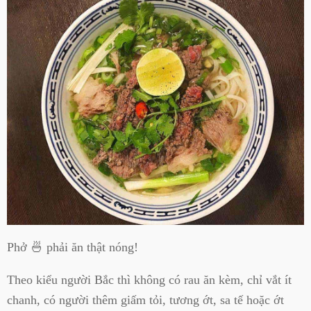
Phở 🍜 phải ăn thật nóng!
Theo kiểu người Bắc thì không có rau ăn kèm, chỉ vắt ít
chanh, có người thêm giấm tỏi, tương ớt, sa tế hoặc ớt