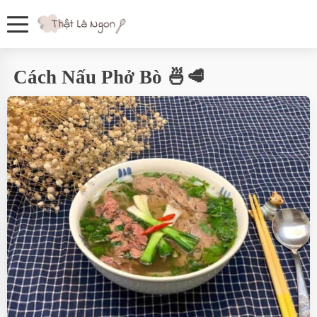
Cách Nấu Phở Bò 🍜🥩