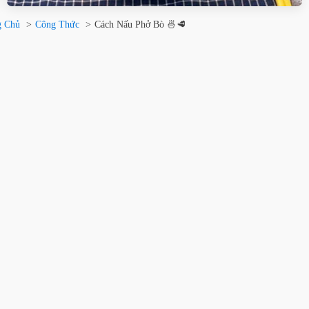
g Chủ
Công Thức
Cách Nấu Phở Bò 🍜🥩