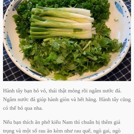
Hành tây bạn bỏ vỏ, thái thật mỏng rồi ngâm nước đá.
Ngâm nước đá giúp hành giòn và hết hăng. Hành tây cũng
có thể bỏ qua nha.
Nếu bạn thích ăn phở kiểu Nam thì chuẩn bị thêm giá
trụng và một số rau ăn kèm như rau quế, ngò gai, ngò