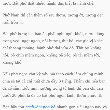
tươi. Bát phở thật nhiều hành, đặc biệt là hành chẻ.
Phở Nam thì cần thêm rổ rau thơm, tương ớt, tương đen
mới tròn vị.
Bát phở bưng lên bàn ăn phải nghi ngút khói, nước dùng
trong veo, ngọt ngon, nổi hương thịt bò, các gia vị khác
chỉ thoang thoảng, bánh phở dai vừa độ. Thịt bò không
hôi, bò chín mềm ngon, không bã xác, bò tái mềm tới,
không khô.
Nấu phở nghe cầu kỳ vậy mà theo cách làm chúng mình
chia sẻ tất cả chỉ mất chưa đầy 3 tiếng. Thậm chí nếu bạn
đã có sẵn nước ninh xương trong tủ lạnh thì bạn chỉ cần
dưới 20 phút là đã có bát phở ngon lành, thơm phức rồi.
Bạn hãy thử
cách làm phở bò
nhanh gọn siêu ngon này và