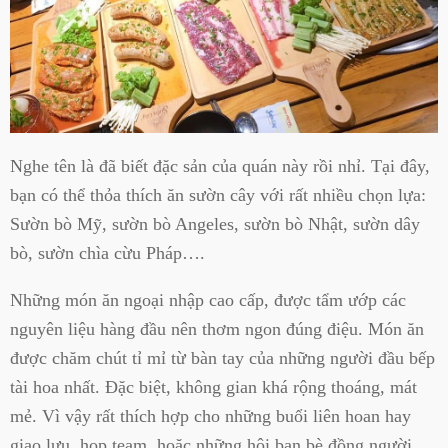
Nghe tên là đã biết đặc sản của quán này rồi nhỉ. Tại đây,
bạn có thể thỏa thích ăn sườn cây với rất nhiều chọn lựa:
Sườn bò Mỹ, sườn bò Angeles, sườn bò Nhật, sườn dây
bò, sườn chìa cừu Pháp….
Những món ăn ngoại nhập cao cấp, được tẩm ướp các
nguyên liệu hàng đầu nên thơm ngon đúng điệu. Món ăn
được chăm chút tỉ mỉ từ bàn tay của những người đầu bếp
tài hoa nhất. Đặc biệt, không gian khá rộng thoáng, mát
mẻ. Vì vậy rất thích hợp cho những buổi liên hoan hay
giao lưu, họp team, hoặc những hội bạn bè đồng người.