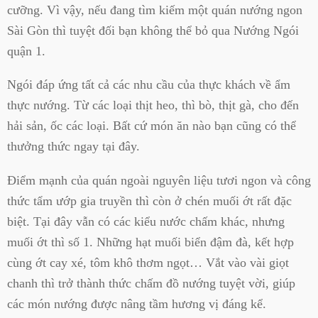
cưỡng. Vì vậy, nếu đang tìm kiếm một quán nướng ngon
Sài Gòn thì tuyệt đối bạn không thể bỏ qua Nướng Ngói
quận 1.
Ngói đáp ứng tất cả các nhu cầu của thực khách về ẩm
thực nướng. Từ các loại thịt heo, thì bò, thịt gà, cho đến
hải sản, ốc các loại. Bất cứ món ăn nào bạn cũng có thể
thưởng thức ngay tại đây.
Điểm mạnh của quán ngoài nguyên liệu tươi ngon và công
thức tẩm ướp gia truyền thì còn ở chén muối ớt rất đặc
biệt. Tại đây vẫn có các kiểu nước chấm khác, nhưng
muối ớt thì số 1. Những hạt muối biển đậm đà, kết hợp
cùng ớt cay xé, tôm khô thơm ngọt… Vắt vào vài giọt
chanh thì trở thành thức chấm đồ nướng tuyệt vời, giúp
các món nướng được nâng tầm hương vị đáng kể.