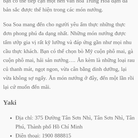
bạn có thể tiếp cận một nền văn hóa Trung Hoa đậm đà
bản sắc được thể hiện trong các món nướng.
Soa Soa mang đến cho người yêu ẩm thực những thực
đơn phong phú đa dạng nhất. Những món nướng được
tẩm ướp gia vị rất kỹ lưỡng và đáp ứng gần như mọi nhu
cầu thực khách. Bạn có thể chọn bò Mỹ cuộn phô mai, gà
cuộn phô mai, hải sản nướng…. Ăn kèm là những loại rau
củ thanh mát, ngọt ngon, vừa cân bằng dinh dưỡng, lại
vừa không sợ ngấy. Ăn món nướng ở đây, đến một lần rồi
lại cứ muốn đến mãi.
Yaki
Địa chỉ:
375 Đường Tân Sơn Nhì, Tân Sơn Nhì, Tân
Phú, Thành phố Hồ Chí Minh
Điện thoại:
1900 888815