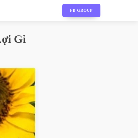
FB GROUP
ợi Gì