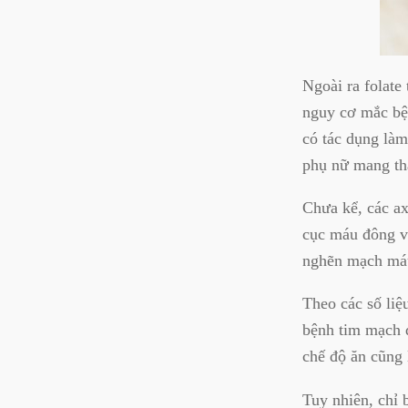
Ngoài ra folate
nguy cơ mắc bện
có tác dụng làm
phụ nữ mang tha
Chưa kể, các ax
cục máu đông v
nghẽn mạch máu
Theo các số liệ
bệnh tim mạch đ
chế độ ăn cũng 
Tuy nhiên, chỉ