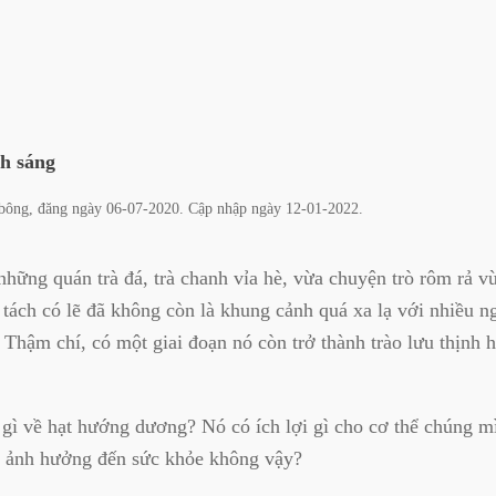
h sáng
bông
, đăng ngày
06-07-2020
. Cập nhập ngày
12-01-2022
.
hững quán trà đá, trà chanh vỉa hè, vừa chuyện trò rôm rả v
 tách có lẽ đã không còn là khung cảnh quá xa lạ với nhiều n
. Thậm chí, có một giai đoạn nó còn trở thành trào lưu thịnh 
 gì về hạt hướng dương? Nó có ích lợi gì cho cơ thể chúng 
có ảnh hưởng đến sức khỏe không vậy?