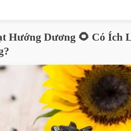
t Hướng Dương 🌻 Có Ích L
g?