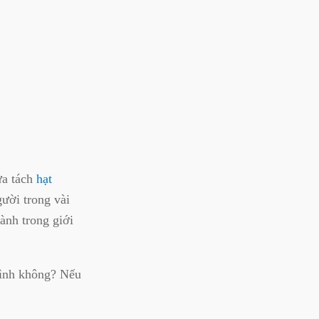
ừa tách
hạt
gười trong vài
hành trong giới
mình không? Nếu