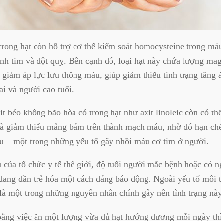
 trong hạt còn hỗ trợ cơ thể kiểm soát homocysteine trong má
h tim và đột quỵ. Bên cạnh đó, loại hạt này chứa lượng magi
 giảm áp lực lưu thông máu, giúp giảm thiểu tình trạng tăng
i và người cao tuổi.
it béo không bão hòa có trong hạt như axit linoleic còn có th
à giảm thiểu mảng bám trên thành mạch máu, nhờ đó hạn chế 
 – một trong những yếu tố gây nhồi máu cơ tim ở người.
u của tổ chức y tế thế giới, độ tuổi người mắc bệnh hoặc có 
ang dần trẻ hóa một cách đáng báo động. Ngoài yếu tố môi t
là một trong những nguyên nhân chính gây nên tình trạng này
 bằng việc ăn một lượng vừa đủ hạt hướng dương mỗi ngày th