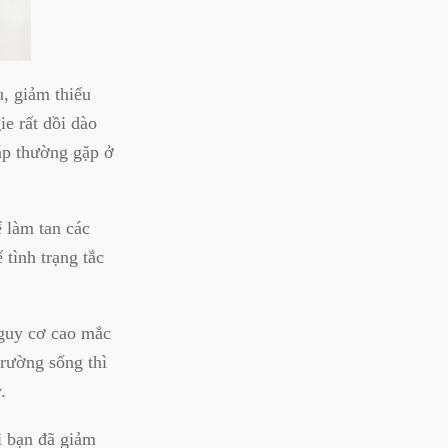
u, giảm thiểu
e rất dồi dào
 áp thường gặp ở
ể làm tan các
tình trạng tắc
nguy cơ cao mắc
rường sống thì
.
ì bạn đã giảm