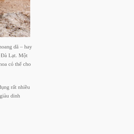
hoang dã – hay
ở Đà Lạt. Một
 hoa có thể cho
ụng rất nhiều
giàu dinh