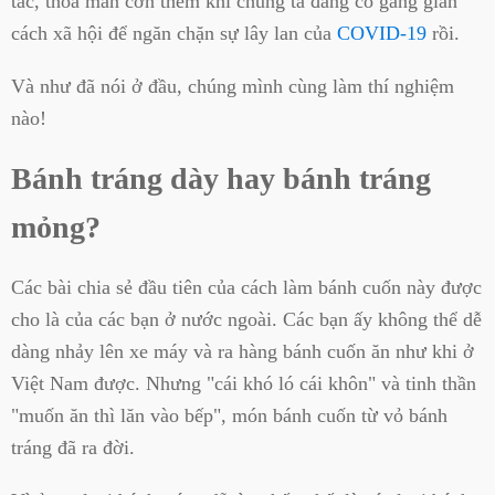
tắc, thỏa mãn cơn thèm khi chúng ta đang cố gắng giãn
cách xã hội để ngăn chặn sự lây lan của
COVID-19
rồi.
Và như đã nói ở đầu, chúng mình cùng làm thí nghiệm
nào!
Bánh tráng dày hay bánh tráng
mỏng?
Các bài chia sẻ đầu tiên của cách làm bánh cuốn này được
cho là của các bạn ở nước ngoài. Các bạn ấy không thể dễ
dàng nhảy lên xe máy và ra hàng bánh cuốn ăn như khi ở
Việt Nam được. Nhưng "cái khó ló cái khôn" và tinh thần
"muốn ăn thì lăn vào bếp", món bánh cuốn từ vỏ bánh
tráng đã ra đời.