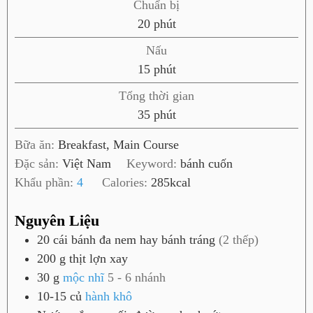
Chuẩn bị
p
20
phút
h
Nấu
ú
p
15
phút
t
h
Tổng thời gian
ú
p
35
phút
t
h
Bữa ăn:
Breakfast, Main Course
ú
Đặc sản:
Việt Nam
Keyword:
bánh cuốn
t
Khẩu phần:
4
Calories:
285
kcal
Nguyên Liệu
20
cái
bánh đa nem hay bánh tráng
(2 thếp)
200
g
thịt lợn xay
30
g
mộc nhĩ
5 - 6 nhánh
10-15
củ
hành khô