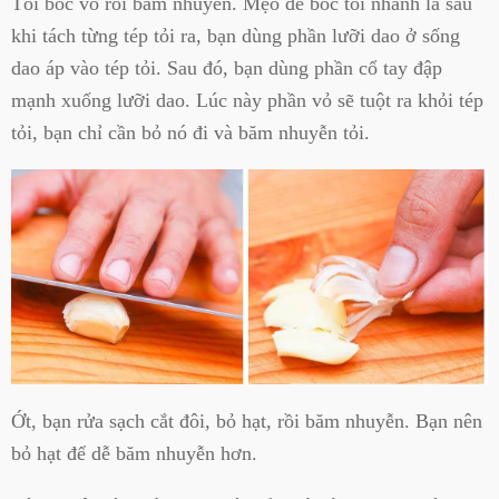
Tỏi bóc vỏ rồi băm nhuyễn. Mẹo để bóc tỏi nhanh là sau
khi tách từng tép tỏi ra, bạn dùng phần lưỡi dao ở sống
dao áp vào tép tỏi. Sau đó, bạn dùng phần cổ tay đập
mạnh xuống lưỡi dao. Lúc này phần vỏ sẽ tuột ra khỏi tép
tỏi, bạn chỉ cần bỏ nó đi và băm nhuyễn tỏi.
Ớt, bạn rửa sạch cắt đôi, bỏ hạt, rồi băm nhuyễn. Bạn nên
bỏ hạt để dễ băm nhuyễn hơn.