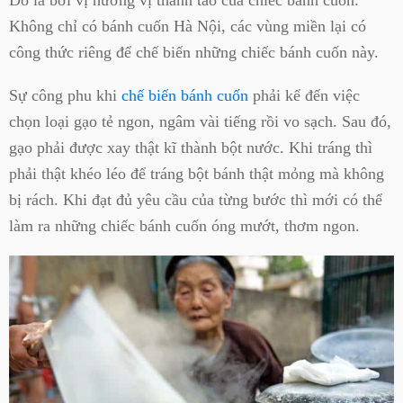
Đó là bởi vị hương vị thanh tao của chiếc bánh cuốn.
Không chỉ có bánh cuốn Hà Nội, các vùng miền lại có
công thức riêng để chế biến những chiếc bánh cuốn này.
Sự công phu khi
chế biến bánh cuốn
phải kể đến việc
chọn loại gạo tẻ ngon, ngâm vài tiếng rồi vo sạch. Sau đó,
gạo phải được xay thật kĩ thành bột nước. Khi tráng thì
phải thật khéo léo để tráng bột bánh thật mỏng mà không
bị rách. Khi đạt đủ yêu cầu của từng bước thì mới có thể
làm ra những chiếc bánh cuốn óng mướt, thơm ngon.