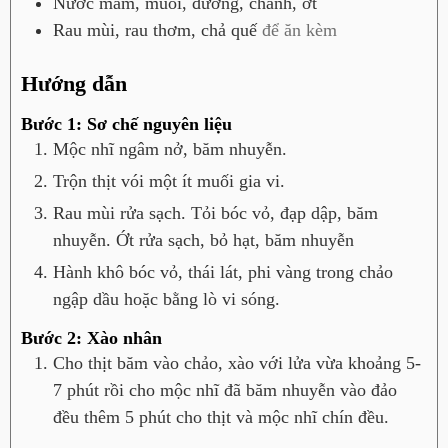
Nước mắm, muối, đường, chanh, ớt
Rau mùi, rau thơm, chả quế
để ăn kèm
Hướng dẫn
Bước 1: Sơ chế nguyên liệu
Mộc nhĩ ngâm nở, băm nhuyễn.
Trộn thịt vói một ít muối gia vi.
Rau mùi rửa sạch. Tỏi bóc vỏ, đạp dập, băm
nhuyễn. Ớt rửa sạch, bỏ hạt, băm nhuyễn
Hành khô bóc vỏ, thái lát, phi vàng trong chảo
ngập dầu hoặc bằng lò vi sóng.
Bước 2: Xào nhân
Cho thịt băm vào chảo, xào với lửa vừa khoảng 5-
7 phút rồi cho mộc nhĩ đã băm nhuyễn vào đảo
đều thêm 5 phút cho thịt và mộc nhĩ chín đều.