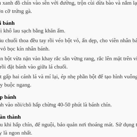
 xanh đồ chín vào sên với đường, trộn cùi dừa bào và nắm lạ
ên cỡ trứng gà.
i bánh
i khô lau sạch bằng khăn ẩm.
u chuối thoa đều tay rồi véo bột vỏ, ấn dẹp, cho viên nhân b
 vỏ bọc kín nhân bánh.
n bột vừa nặn vào khay rắc sẵn vừng rang, rắc lên mặt trên v
rồi đặt bánh vào giữa lá chuối.
t gấp hai cánh lá và mí lại, ép nhẹ phần bột để tạo hình vuôn
y buộc ngang.
p bánh
h vào nồi/chõ hấp chừng 40-50 phút là bánh chín.
àn thành
u khi hấp chín, để nguội, bảo quản nơi thoáng mát. Sử dụng 
y là ngon nhất.