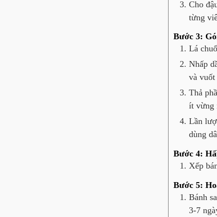
Cho đậu
từng vi
Bước 3: Gó
Lá chuố
Nhấp dầ
và vuốt
Thả phầ
ít vừng 
Lần lượ
dùng dâ
Bước 4: Hấ
Xếp bán
Bước 5: Ho
Bánh sa
3-7 ngà