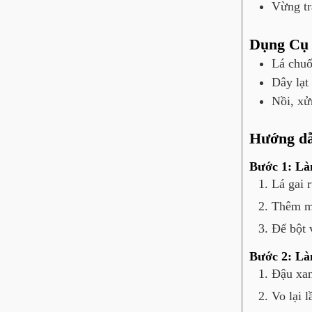
Vừng t
Dụng Cụ
Lá chuố
Dây lạt
Nồi, xử
Hướng d
Bước 1: Là
Lá gai 
Thêm mậ
Để bột 
Bước 2: L
Đậu xan
Vo lại 