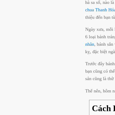
hà sa số, nào l
chua Thanh Hó
thiệu đến bạn t
Ngày xưa, mỗi k
6 loại bánh tr
nhãn
, bánh sắn 
kỵ, đặc biệt ng
Trước đây bánh 
bạn cũng có th
sản cũng là thử
Thế nên, hôm n
Cách 