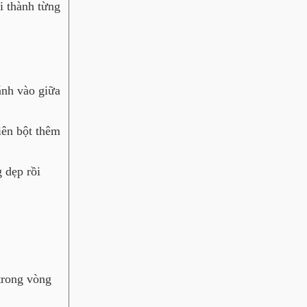
i thành từng
ánh vào giữa
iên bột thêm
g dẹp rồi
trong vòng