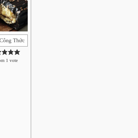
 Công Thức
om 1 vote