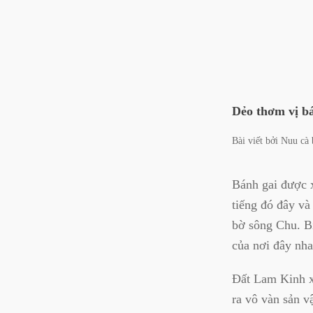
Dẻo thơm vị bá
Bài viết bởi
Nuu cà 
Bánh gai được 
tiếng đó đây và
bờ sông Chu. B
của nơi đây nha
Đất Lam Kinh x
ra vô vàn sản v