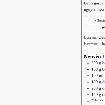
Bánh gai là
nguyên liệu
Chuẩn
g
1
g
i
Bữa ăn:
Des
ờ
Keyword:
b
Nguyên L
300
g
b
150
g
b
100
ml
100
g
đ
200
g
đ
150
g
d
Dầu ch