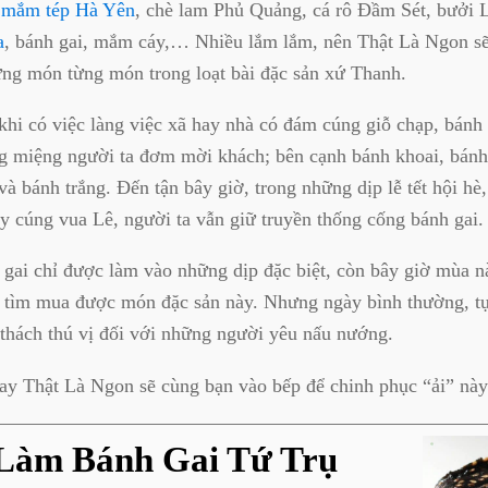
à
mắm tép Hà Yên
, chè lam Phủ Quảng, cá rô Đầm Sét, bưởi
a
, bánh gai, mắm cáy,… Nhiều lắm lắm, nên Thật Là Ngon sẽ 
ừng món từng món trong loạt bài đặc sản xứ Thanh.
hi có việc làng việc xã hay nhà có đám cúng giỗ chạp, bánh 
áng miệng người ta đơm mời khách; bên cạnh bánh khoai, bán
và bánh trắng. Đến tận bây giờ, trong những dịp lễ tết hội hè,
ày cúng vua Lê, người ta vẫn giữ truyền thống cống bánh gai.
gai chỉ được làm vào những dịp đặc biệt, còn bây giờ mùa 
ể tìm mua được món đặc sản này. Nhưng ngày bình thường, tự
 thách thú vị đối với những người yêu nấu nướng.
ay Thật Là Ngon sẽ cùng bạn vào bếp để chinh phục “ải” này
Làm Bánh Gai Tứ Trụ