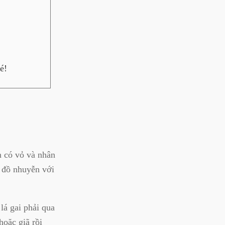
é!
m có vỏ và nhân
ỏ đồ nhuyễn với
lá gai phải qua
hoặc giã rồi