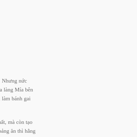
. Nhưng nức
ủa làng Mía bên
 làm bánh gai
ất, mà còn tạo
oảng ăn thì hằng