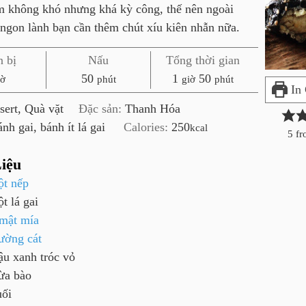
m không khó nhưng khá kỳ công, thế nên ngoài
 ngon lành bạn cần thêm chút xíu kiên nhẫn nữa.
 bị
Nấu
Tổng thời gian
p
g
p
50
1
50
iờ
phút
giờ
phút
In
h
i
h
sert, Quà vặt
Đặc sản:
Thanh Hóa
ú
ờ
ú
ánh gai, bánh ít lá gai
Calories:
250
kcal
t
t
5
fr
iệu
ột nếp
ột lá gai
mật mía
ường cát
ậu xanh tróc vỏ
ừa bào
uối