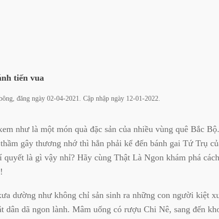
nh tiến vua
bông
, đăng ngày
02-04-2021
. Cập nhập ngày
12-01-2022
.
xem như là một món quà đặc sản của nhiều vùng quê Bắc Bộ
 thầm gây thương nhớ thì hẳn phải kể đến bánh gai Tứ Trụ c
í quyết là gì vậy nhỉ? Hãy cùng Thật Là Ngon khám phá cách
!
ưa dường như không chỉ sản sinh ra những con người kiệt xu
ật dân dã ngon lành. Mâm uống có rượu Chi Nê, sang đến kh