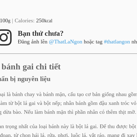
100
|
Calories:
250
g
kcal
Bạn thử chưa?
Đăng ảnh lên
@ThatLaNgon
hoặc tag
#thatlangon
nh
bánh gai chi tiết
ẩn bị nguyên liệu
oại là bánh chay và bánh mặn, cấu tạo cơ bản giống nhau gồ
àm từ bột lá gai và bột nếp; nhân bánh gồm đậu xanh tróc v
g dừa bào. Nếu làm bánh mặn thì phần nhân có thêm thịt mỡ.
n trọng nhất của loại bánh này là bột lá gai. Để thu được bột 
oạn, từ chọn hái lá, rửa, phơi, luộc lá, vắt ráo, mang đi xay 