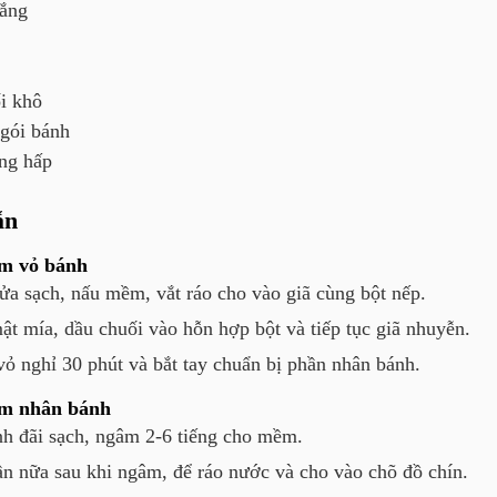
rắng
i khô
 gói bánh
ng hấp
ẫn
m vỏ bánh
rửa sạch, nấu mềm, vắt ráo cho vào giã cùng bột nếp.
t mía, dầu chuối vào hỗn hợp bột và tiếp tục giã nhuyễn.
vỏ nghỉ 30 phút và bắt tay chuẩn bị phần nhân bánh.
àm nhân bánh
h đãi sạch, ngâm 2-6 tiếng cho mềm.
lần nữa sau khi ngâm, để ráo nước và cho vào chõ đồ chín.