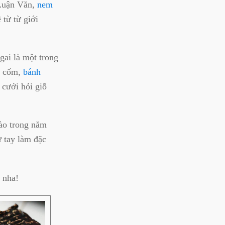
 Luận Văn,
nem
từ từ giới
gai là một trong
h cốm,
bánh
 cưới hỏi giỗ
nào trong năm
 tay làm đặc
 nha!