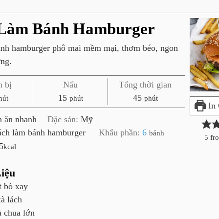
Làm Bánh Hamburger
ánh hamburger phô mai mềm mại, thơm béo, ngon
ng.
 bị
Nấu
Tổng thời gian
p
p
15
45
hút
phút
phút
In
h
h
 ăn nhanh
Đặc sản:
Mỹ
ú
ú
ách làm bánh hamburger
Khẩu phần:
6
bánh
t
t
5
fr
5
kcal
iệu
ịt bò xay
xà lách
à chua lớn