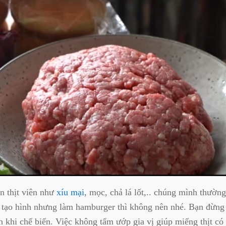
n thịt viên như
xíu mại
, mọc, chả lá lốt,.. chúng mình thường
i tạo hình nhưng làm hamburger thì không nên nhé. Bạn đừng
ến khi chế biến. Việc không tẩm ướp gia vị giúp miếng thịt có