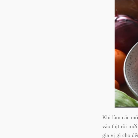
Khi làm các mó
vào thịt rồi mớ
gia vị gì cho đ