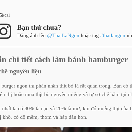
5
kcal
Bạn thử chưa?
Đăng ảnh lên
@ThatLaNgon
hoặc tag
#thatlangon
nh
n chi tiết cách làm bánh hamburger
chế nguyên liệu
burger ngon thì phần nhân thịt bò là rất quan trọng. Bạn có t
iêu thị hoặc mua thịt bò nguyên miếng và tự sơ chế bằm tại n
tốt nhất là có 80% là nạc và 20% là mỡ, khi đó miếng thịt của 
bị khô, có độ mềm, thơm và hấp dẫn hơn.