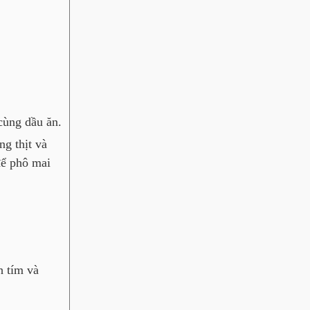
 cùng dầu ăn.
ng thịt và
để phô mai
h tím và