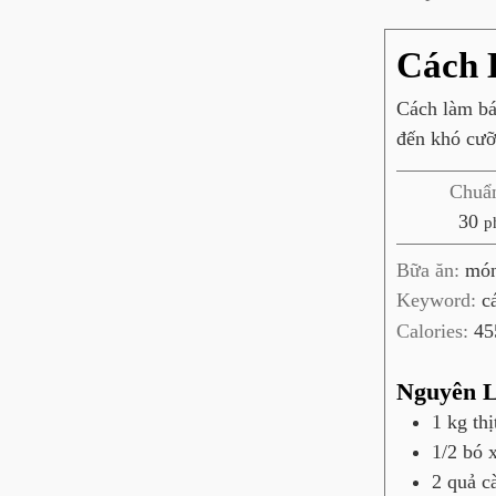
Cách 
Cách làm b
đến khó cưỡ
Chuẩn
p
30
p
h
Bữa ăn:
món
ú
Keyword:
c
t
Calories:
45
Nguyên L
1
kg
th
1/2
bó
2
quả
c