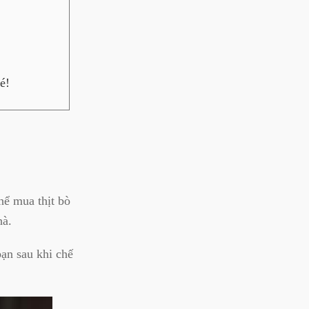
é!
hể mua thịt bò
hà.
bạn sau khi chế