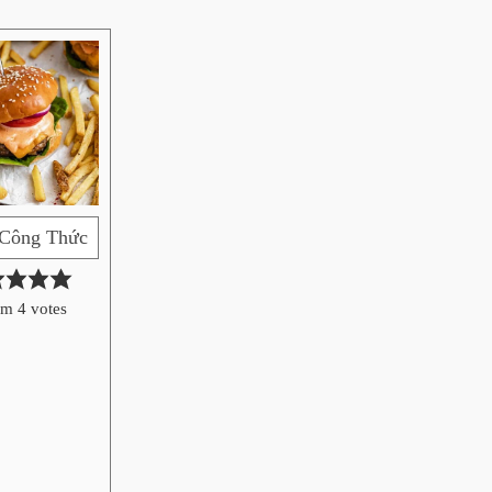
 Công Thức
om
4
votes