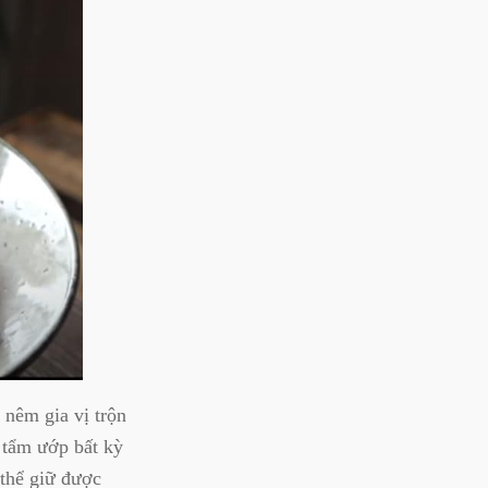
 nêm gia vị trộn
 tẩm ướp bất kỳ
 thể giữ được