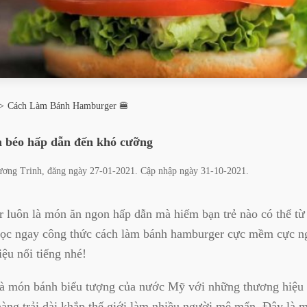
Cách Làm Bánh Hamburger 🍔
 béo hấp dẫn đến khó cưỡng
ương Trinh
, đăng ngày
27-01-2021
. Cập nhập ngày
31-10-2021
.
 luôn là món ăn ngon hấp dẫn mà hiếm bạn trẻ nào có thể từ
ọc ngay công thức cách làm bánh hamburger cực mềm cực n
iệu nổi tiếng nhé!
à món bánh biểu tượng của nước Mỹ với những thương hiệu 
hàng trải dài khắp thế giới làm nhiều người mê mẩn. Đây là