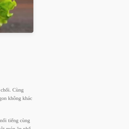
 chối. Cùng
gon không khác
nổi tiếng cùng
 một món ăn phổ