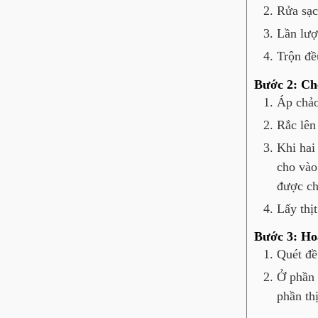
Rửa sạc
Lần lượ
Trộn đề
Bước 2: Chế
Áp chảo
Rắc lên
Khi hai
cho vào
được ch
Lấy thịt
Bước 3: Ho
Quét đề
Ở phần 
phần th