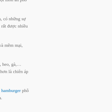
m, có những sự
 rất được nhiều
 và mềm mại,
ò, heo, gà,…
 hơn là chiên áp
h hamburger
phô
a.