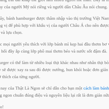
ày của người Mỹ nói riêng và người dân Châu Âu nói chung.
đây, bánh hamburger được thâm nhập vào thị trường Việt Na
ng vị để phù hợp với khẩu vị của người Châu Á cho nên được
 và lựa chọn.
 mọi người yêu thích với lớp bánh mì kẹp hai đầu thơm bơ
 hổi đầy ắp cùng lớp phô mai thơm béo và nước sốt đậm đà.
ger có thể làm từ nhiều loại thịt khác nhau như nhân thịt b
ày sẽ được xay ra sau đó được nướng, hun khói hoặc đơn giản
ở thích của từng người.
nay của Thật Là Ngon sẽ chỉ dẫn cho bạn một
cách làm bán
g ngon chuẩn đúng điệu và nguyên liệu lại rất là đơn giản nữ
o!