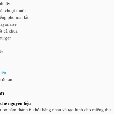
nh tây
ưa chuột muối
iếng
pho mai lát
ayonaise
ốt cà chua
burger
iêu
iên
i đồ ăn
ẫn
chế nguyên liệu
ịt bò bằm thành 6 khối bằng nhau và tạo hình cho miếng thịt.