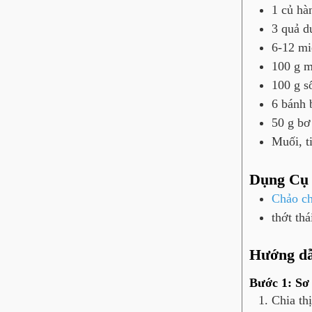
1
củ
hà
3
quả
d
6-12 m
100
g
m
100
g
s
6
bánh
50
g
bơ
Muối, t
Dụng Cụ
Chảo ch
thớt thá
Hướng d
Bước 1: Sơ 
Chia th