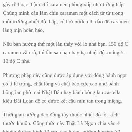
gây rỗ hoặc thậm chí caramen phồng xốp như trứng hấp.
Chúng mình cần làm chín caramen một cách từ từ trong
môi trường nhiệt độ thấp, có hơi nước dồi dào để caramen
láng mịn hoàn hảo.
Nếu bạn nướng thử một lần thấy với lò nhà bạn, 150 độ C
caramen vẫn rỗ, thì lần sau bạn hãy hạ nhiệt độ xuống 5-
10 độ C nhé.
Phương pháp này cũng được áp dụng với dòng bánh ngọt
có tỉ lệ trứng, chất lỏng và chất béo cực cao như bánh
bông lan phô mai Nhật Bản hay bánh bông lan castella
kiểu Đài Loan để có được kết cấu mịn tan trong miệng.
Thời gian nướng dao động tùy thuộc nhiệt độ lò, kích
thước khuôn. Công thức này Thật Là Ngon chia vào 4
khuôn đường kính 10 cm, cao 5 cm, nướng khoảng 30