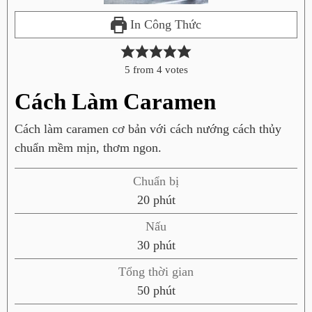
In Công Thức
5
from
4
votes
Cách Làm Caramen
Cách làm caramen cơ bản với cách nướng cách thủy
chuẩn mềm mịn, thơm ngon.
Chuẩn bị
p
20
phút
h
Nấu
ú
p
30
phút
t
h
Tổng thời gian
ú
p
50
phút
t
h