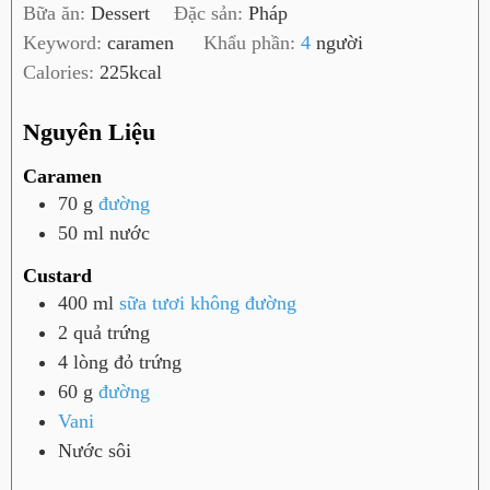
Bữa ăn:
Dessert
Đặc sản:
Pháp
ú
Keyword:
caramen
Khẩu phần:
4
người
t
Calories:
225
kcal
Nguyên Liệu
Caramen
70
g
đường
50
ml
nước
Custard
400
ml
sữa tươi không đường
2
quả
trứng
4
lòng đỏ trứng
60
g
đường
Vani
Nước sôi