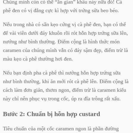
Chúng mình còn có thể “ăn gian” khâu này nữa đó! Cà
phê đen có vị đắng cực kì hợp với trứng sữa beo béo.
Nếu trong nhà có sẵn kẹo cứng vị cà phê đen, bạn có thể
để vài viên dưới đáy khuôn rồi rót hỗn hợp trứng sữa lên,
nướng như bình thường. Điểm cộng là hình thức món
caramen của chúng mình vẫn có đáy sậm đẹp, điểm trừ là
màu kẹo cà phê thường hơi đen.
Nếu bạn định pha cà phê thì nướng hỗn hợp trứng sữa
như bình thường, khi ăn mới rót cà phê lên. Điểm cộng là
cách làm đơn giản, thơm ngon, điểm trừ là caramen kiểu
này chỉ nên phục vụ trong cốc, úp ra đĩa trông rất xấu.
Bước 2: Chuẩn bị hỗn hợp custard
Tiêu chuẩn của một cốc caramen ngon là phần đường