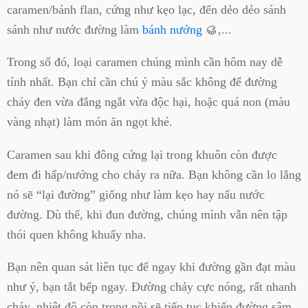
caramen/bánh flan, cứng như kẹo lạc, đến dẻo dẻo sánh
sánh như nước đường làm
bánh nướng
🥮,...
Trong số đó, loại caramen chúng mình cần hôm nay dễ
tính nhất. Bạn chỉ cần chú ý màu sắc không để đường
cháy đen vừa đắng ngắt vừa độc hại, hoặc quá non (màu
vàng nhạt) làm món ăn ngọt khé.
Caramen sau khi đông cứng lại trong khuôn còn được
đem đi hấp/nướng cho chảy ra nữa. Bạn không cần lo lắng
nó sẽ “lại đường” giống như làm kẹo hay nấu nước
đường. Dù thế, khi đun đường, chúng mình vẫn nên tập
thói quen không khuấy nha.
Bạn nên quan sát liên tục để ngay khi đường gần đạt màu
như ý, bạn tắt bếp ngay. Đường chảy cực nóng, rất nhanh
cháy, nhiệt độ còn trong nồi sẽ tiếp tục khiến đường sậm