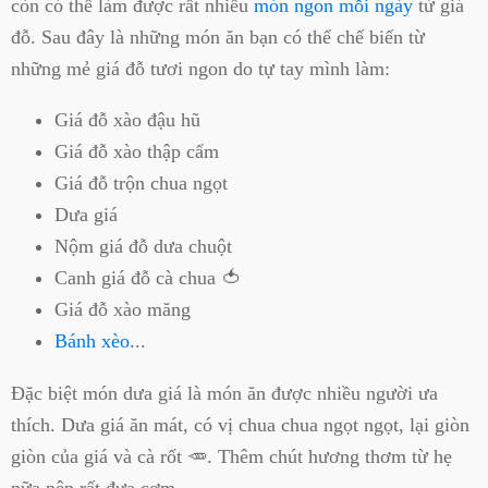
còn có thể làm được rất nhiều
món ngon mỗi ngày
từ giá
đỗ. Sau đây là những món ăn bạn có thể chế biến từ
những mẻ giá đỗ tươi ngon do tự tay mình làm:
Giá đỗ xào đậu hũ
Giá đỗ xào thập cẩm
Giá đỗ trộn chua ngọt
Dưa giá
Nộm giá đỗ dưa chuột
Canh giá đỗ cà chua 🍅
Giá đỗ xào măng
Bánh xèo
...
Đặc biệt món dưa giá là món ăn được nhiều người ưa
thích. Dưa giá ăn mát, có vị chua chua ngọt ngọt, lại giòn
giòn của giá và cà rốt 🥕. Thêm chút hương thơm từ hẹ
nữa nên rất đưa cơm.