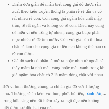
Điểm đơn giản để nhận biết cọng giá đỗ được sản
xuất theo kiểu truyền thống là phần rễ sẽ dài và có
rất nhiều rễ con. Còn cọng giá ngâm hóa chất mập
tròn, rễ rất ngắn và không có rễ con. Điều này cũng
dễ hiểu vì nếu trồng tự nhiên, cọng giá buộc phải
mọc nhiều rễ để tìm nước. Còn với giá bẩn thì hóa
chất sẽ làm cho cọng giá to lên nên không thể nào có
rễ con được.
Giá đỗ sạch có phần lá mở ra hoặc nhìn từ ngoài sẽ
thấy mầm lá nhú màu vàng hoặc màu xanh trong khi
giá ngâm hóa chất có 2 lá mầm đóng chặt với nhau.
Bởi vì bình thường chúng ta chỉ ăn giá đỗ với 1 lượng
nhỏ. Thường sẽ ăn kèm với bún, phở, hủ tiếu,
bánh ướt
,...
trong bữa sáng nên rất hiếm xảy ra ngộ độc nên không
biết được sự độc hại của nó.