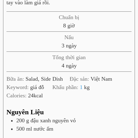
tay vào làm giá rồi.
Chuẩn bị
g
8
giờ
i
Nấu
ờ
n
3
ngày
g
Tổng thời gian
à
n
4
ngày
y
g
Bữa ăn:
Salad, Side Dish
Đặc sản:
Việt Nam
à
Keyword:
giá đỗ
Khẩu phần:
1
kg
y
Calories:
24
kcal
Nguyên Liệu
200
g
đậu xanh nguyên vỏ
500
ml
nước ấm