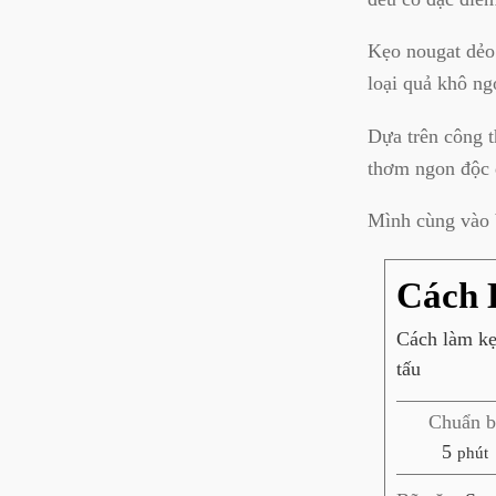
Kẹo nougat dẻo 
loại quả khô ng
Dựa trên công 
thơm ngon độc 
Mình cùng vào 
Cách 
Cách làm kẹ
tấu
Chuẩn b
p
5
phút
h