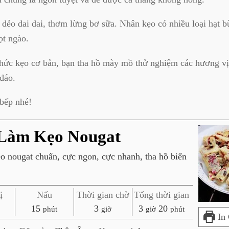
dẻo dai dai, thơm lừng bơ sữa. Nhân kẹo có nhiều loại hạt b
ọt ngào.
thức kẹo cơ bản, bạn tha hồ mày mồ thử nghiệm các hương vị
đáo.
bếp nhé!
Làm Kẹo Nougat
o nougat chuẩn, cực ngon, cực nhanh, tha hồ biến
ị
Nấu
Thời gian chờ
Tổng thời gian
p
g
g
p
15
3
3
20
phút
giờ
giờ
phút
In
h
i
i
h