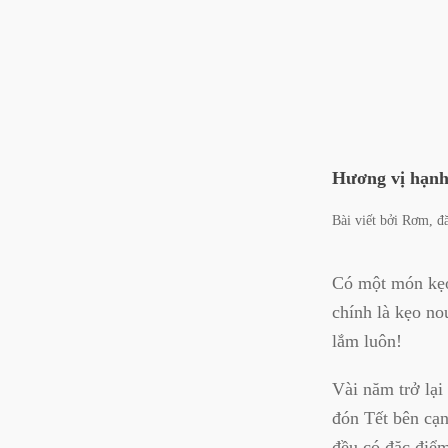
Hương vị hạnh
Bài viết bởi
Rơm
, 
Có một món kẹo 
chính là kẹo no
lắm luôn!
Vài năm trở lại
đón Tết bên cạ
đều có đặc điểm