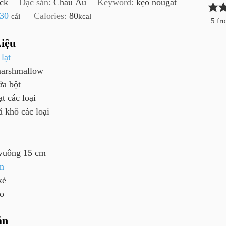
ck
Đặc sản:
Châu Âu
Keyword:
kẹo nougat
ú
ờ
ờ
ú
30
Calories:
80
cái
kcal
t
t
5
fr
iệu
lạt
arshmallow
ữa bột
ạt các loại
ả khô các loại
vuông 15 cm
n
kẻ
o
ẫn