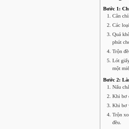
Bước 1: Ch
Cân chí
Các loạ
Quả khô
phút ch
Trộn đề
Lót giấ
một miế
Bước 2: Là
Nấu chả
Khi bơ 
Khi bơ 
Trộn xo
đều.