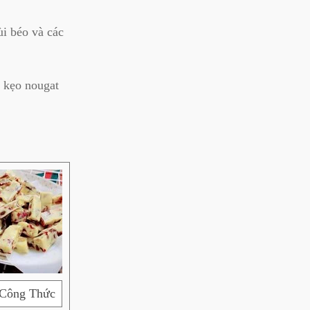
ùi béo và các
 kẹo nougat
 Công Thức