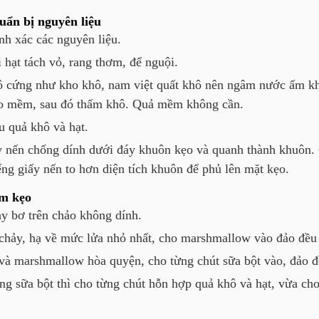
uẩn bị nguyên liệu
nh xác các nguyên liệu.
i hạt tách vỏ, rang thơm, để nguội.
 cứng như kho khô, nam việt quất khô nên ngâm nước ấm k
o mềm, sau đó thấm khô. Quả mềm không cần.
u quả khô và hạt.
y nến chống dính dưới đáy khuôn kẹo và quanh thành khuôn.
ng giấy nến to hơn diện tích khuôn để phủ lên mặt kẹo.
m kẹo
y bơ trên chảo không dính.
chảy, hạ về mức lửa nhỏ nhất, cho marshmallow vào đảo đều 
và marshmallow hòa quyện, cho từng chút sữa bột vào, đảo đ
ng sữa bột thì cho từng chút hỗn hợp quả khô và hạt, vừa cho