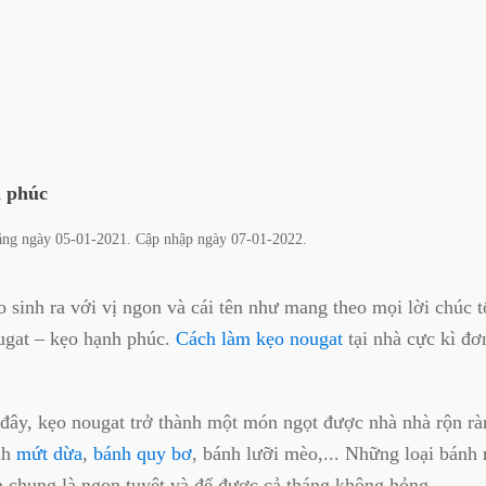
 phúc
đăng ngày
05-01-2021
. Cập nhập ngày
07-01-2022
.
sinh ra với vị ngon và cái tên như mang theo mọi lời chúc t
ugat – kẹo hạnh phúc.
Cách làm kẹo nougat
tại nhà cực kì đơ
 đây, kẹo nougat trở thành một món ngọt được nhà nhà rộn rà
nh
mứt dừa
,
bánh quy bơ
, bánh lưỡi mèo,... Những loại bánh
 chung là ngon tuyệt và để được cả tháng không hỏng.