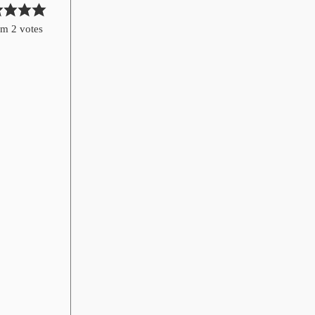
om
2
votes