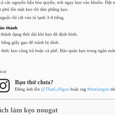
 cả các nguyên liệu hòa quyện, trút ngay kẹo vào khuôn. Đặt
n phủ lên mặt kẹo rồi dàn phẳng kẹo.
guội rồi cất vào tủ lạnh 3-4 tiếng.
àn thành
 thành dạng thỏi dài khi kẹo đã định hình.
 bằng giấy gạo để tránh bị dính.
thức kẹo cùng trà hoặc cà phê. Bảo quản kẹo trong ngăn mát 
kcal
Bạn thử chưa?
Đăng ảnh lên
@ThatLaNgon
hoặc tag
#thatlangon
nh
cách làm kẹo nougat