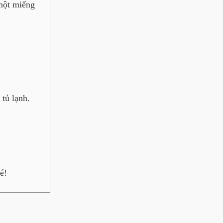
 một miếng
tủ lạnh.
é!