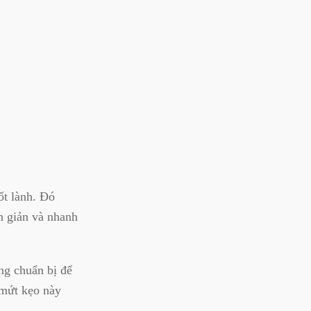
ốt lành. Đó
n giản và nhanh
ng chuẩn bị để
 mứt kẹo này