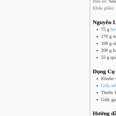
Bữa ăn:
Sna
ú
Khẩu phần:
t
Nguyên L
75
g
bơ 
170
g
m
100
g
s
200
g
h
55
g
qu
Dụng Cụ
Khuôn 
Giấy nế
Thước 
Giấy gạ
Hướng d