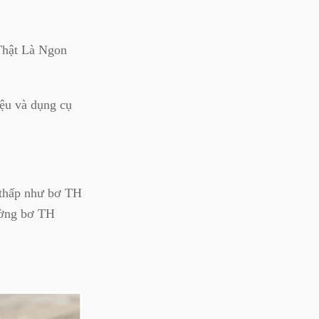
 Thật Là Ngon
iệu và dụng cụ
 thấp như bơ TH
ường bơ TH