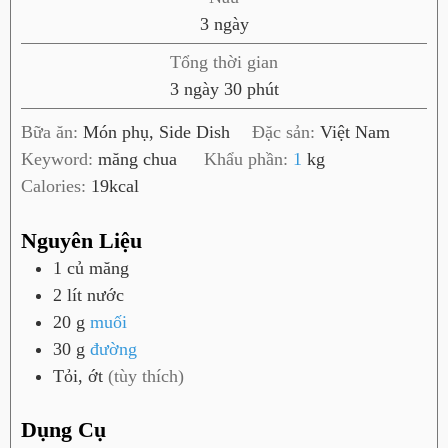
ú
n
3
ngày
t
g
Tổng thời gian
à
n
p
3
ngày
30
phút
y
g
h
Bữa ăn:
Món phụ, Side Dish
Đặc sản:
Việt Nam
à
ú
Keyword:
măng chua
Khẩu phần:
1
kg
y
t
Calories:
19
kcal
Nguyên Liệu
1
củ
măng
2
lít
nước
20
g
muối
30
g
đường
Tỏi, ớt
(tùy thích)
Dụng Cụ