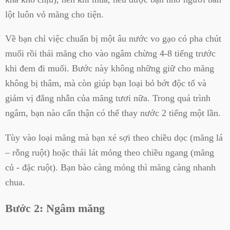
lột luôn vỏ măng cho tiện.
Về bạn chỉ việc chuẩn bị một âu nước vo gạo có pha chút
muối rồi thái măng cho vào ngâm chừng 4-8 tiếng trước
khi đem đi muối. Bước này không những giữ cho măng
không bị thâm, mà còn giúp bạn loại bỏ bớt độc tố và
giảm vị đắng nhẫn của măng tươi nữa. Trong quá trình
ngâm, bạn nào cẩn thận có thể thay nước 2 tiếng một lần.
Tùy vào loại măng mà bạn xé sợi theo chiều dọc (măng lá
– rỗng ruột) hoặc thái lát mỏng theo chiều ngang (măng
củ - đặc ruột). Bạn bào càng mỏng thì măng càng nhanh
chua.
Bước 2: Ngâm măng