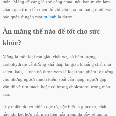
tuần. Măng để càng lâu sẽ càng chua, nếu bạn muốn làm
chậm quá trình lên men thì chỉ cần cho hũ măng muối vào
bảo quản ở ngăn mát
tủ lạnh
là được.
Ăn măng thế nào để tốt cho sức
khỏe?
Măng là một loại rau giàu chất xơ, có hàm lượng
carbohydrate và đường khá thấp lại giàu khoáng chất như
selen, kali,… nên nó được xem là loại thực phẩm lý tưởng
cho những người muốn kiểm soát cân nặng, người gặp
vấn đề về tim mạch hoặc có lượng cholesterol trong máu
cao.
Tuy nhiên do có nhiều độc tố, đặc biệt là glucozit, chất
này khi kết hợp với men tiêu hóa trong dạ dày sẽ tạo ra