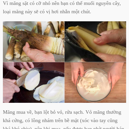
Vì măng sặt có cỡ nhỏ nên bạn có thể muối nguyên cây,
loại măng này sẽ có vị hơi nhẫn một chút.
Măng mua về, bạn lột bỏ vỏ, rửa sạch. Vỏ măng thường
khá cứng, có lông nhám trên bề mặt (xóc vào tay cũng
khá khó chịu), nên khi mua, nếu được bạn nhờ người bán