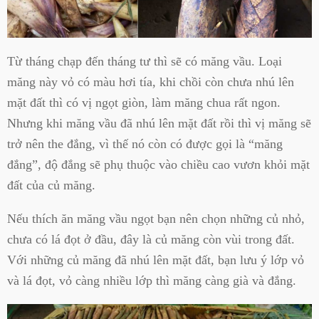
Từ tháng chạp đến tháng tư thì sẽ có măng vầu. Loại
măng này vỏ có màu hơi tía, khi chồi còn chưa nhú lên
mặt đất thì có vị ngọt giòn, làm măng chua rất ngon.
Nhưng khi măng vầu đã nhú lên mặt đất rồi thì vị măng sẽ
trở nên the đắng, vì thế nó còn có được gọi là “măng
đắng”, độ đắng sẽ phụ thuộc vào chiều cao vươn khỏi mặt
đất của củ măng.
Nếu thích ăn măng vầu ngọt bạn nên chọn những củ nhỏ,
chưa có lá đọt ở đầu, đây là củ măng còn vùi trong đất.
Với những củ măng đã nhú lên mặt đất, bạn lưu ý lớp vỏ
và lá đọt, vỏ càng nhiều lớp thì măng càng già và đắng.