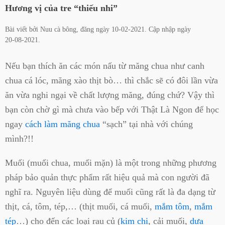
Hương vị của tre “thiếu nhi”
Bài viết bởi
Nuu cà bông
, đăng ngày
10-02-2021
. Cập nhập ngày
20-08-2021
.
Nếu bạn thích ăn các món nấu từ măng chua như canh
chua cá lóc, măng xào thịt bò… thì chắc sẽ có đôi lần vừa
ăn vừa nghi ngại về chất lượng măng, đúng chứ? Vậy thì
bạn còn chờ gì mà chưa vào bếp với Thật Là Ngon để học
ngay
cách làm măng chua
“sạch” tại nhà với chúng
mình?!!
Muối (muối chua, muối mặn) là một trong những phương
pháp bảo quản thực phẩm rất hiệu quả mà con người đã
nghĩ ra. Nguyên liệu dùng để muối cũng rất là đa dạng từ
thịt, cá, tôm, tép,… (thịt muối, cá muối,
mắm tôm
,
mắm
tép
…) cho đến các loại rau củ (
kim chi
, cải muối,
dưa