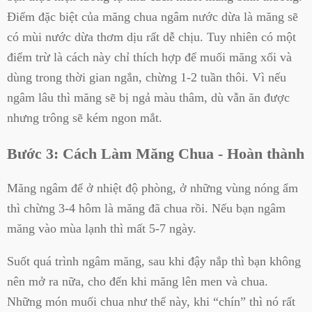
Điểm đặc biệt của măng chua ngâm nước dừa là măng sẽ
có mùi nước dừa thơm dịu rất dễ chịu. Tuy nhiên có một
điểm trừ là cách này chỉ thích hợp để muối măng xổi và
dùng trong thời gian ngắn, chừng 1-2 tuần thôi. Vì nếu
ngâm lâu thì măng sẽ bị ngả màu thâm, dù vẫn ăn được
nhưng trông sẽ kém ngon mắt.
Bước 3: Cách Làm Măng Chua - Hoàn thành
Măng ngâm để ở nhiệt độ phòng, ở những vùng nóng ẩm
thì chừng 3-4 hôm là măng đã chua rồi. Nếu bạn ngâm
măng vào mùa lạnh thì mất 5-7 ngày.
Suốt quá trình ngâm măng, sau khi đậy nắp thì bạn không
nên mở ra nữa, cho đến khi măng lên men và chua.
Những món muối chua như thế này, khi “chín” thì nó rất