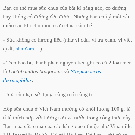
Bạn có thể mua sữa chua của bất kì hãng nào, có đường
hay không có đường đều được. Nhưng bạn chú ý một vài
điểm sau khi chọn mua sữa chua cái nhé:
- Sữa không có hương liệu (như vị dâu, vị trà xanh, vị việt
quất,
nha đam
,...).
- Trên bao bì, thành phần nguyên liệu ghi có cả 2 loại men
là
Lactobacillus bulgaricus
và
Streptococcus
thermophilus
.
- Sữa còn hạn sử dụng, càng mới càng tốt.
Hộp sữa chua ở Việt Nam thường có khối lượng 100 g, là
tỉ lệ thích hợp với lượng sữa và nước trong công thức này.
Bạn mua sữa chua của các hãng quen thuộc như Vinamilk,
TH Truemilk, Ba Vì, Cô gái Hà Lan, Đà Lạt,... thì cứ an