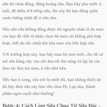
sữa thì chưa đông, đừng hoảng nha. Bạn hãy pha nước ủ
mới, để thêm 4-8 tiếng nữa, lần này thì bạn đừng quên
canh chừng nhiệt độ ủ nữa nha.
Nếu sữa vẫn không đông được thì nguyên nhân là do men
của bạn đã chết từ khâu chọn hũ men cái không phù hợp
hoặc chết do sốc nhiệt khi hòa men vào hỗn hợp sữa.
Với trường hợp này, bạn hãy mua hũ men mới, cho tất cả
mẻ sữa hỏng này vào nồi đun tới ấm nóng và lặp lại các
thao tác hòa tan men, ủ sữa như trên.
Nếu bạn ủ xong, sữa trót bị nhớt rồi, bạn không thích ăn
thì hãy đem sữa này làm sữa chua Hy Lạp nha, thành
phẩm ngon tuyệt như thường!
Bước 4: Cách Làm Sữa Chua Từ Sữa Đặc -