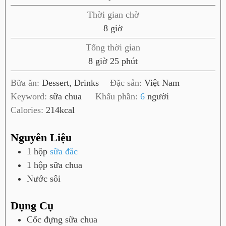
t
h
Thời gian chờ
ú
g
8
giờ
t
i
Tổng thời gian
ờ
g
p
8
giờ
25
phút
i
h
Bữa ăn:
Dessert, Drinks
Đặc sản:
Việt Nam
ờ
ú
Keyword:
sữa chua
Khẩu phần:
6
người
t
Calories:
214
kcal
Nguyên Liệu
1
hộp
sữa đăc
1
hộp
sữa chua
Nước sôi
Dụng Cụ
Cốc đựng sữa chua