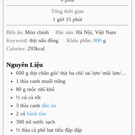
ú
h
Tổng thời gian
t
ú
g
p
1
giờ
15
phút
t
i
h
Bữa ăn:
Món chính
Đặc sản:
Hà Nội, Việt Nam
ờ
ú
Keyword:
thịt nấu đông
Khẩu phần:
800
g
t
Calories:
293
kcal
Nguyên Liệu
600
g
thịt chân giò/ thịt ba chỉ/ tai lợn/ mũi lợn/...
1
thìa canh
muối trắng
80
g
mộc nhĩ khô
½
củ
cà rốt
3
thìa canh
dầu ăn
2
củ
hành tím
300
ml
nước sạch
½
thìa cà phê
hạt tiêu đập dập