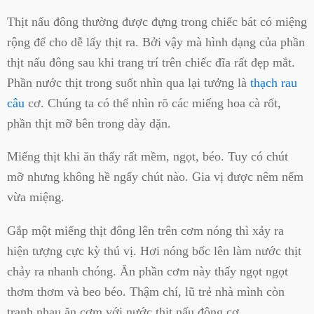
Thịt nấu đông thường được đựng trong chiếc bát có miệng
rộng để cho dễ lấy thịt ra. Bởi vậy mà hình dạng của phần
thịt nấu đông sau khi trang trí trên chiếc đĩa rất đẹp mắt.
Phần nước thịt trong suốt nhìn qua lại tưởng là
thạch rau
câu
cơ. Chúng ta có thể nhìn rõ các miếng hoa cà rốt,
phần thịt mỡ bên trong dày dặn.
Miếng thịt khi ăn thấy rất mềm, ngọt, béo. Tuy có chút
mỡ nhưng không hề ngấy chút nào. Gia vị được nêm nếm
vừa miệng.
Gắp một miếng thịt đông lên trên cơm nóng thì xảy ra
hiện tượng cực kỳ thú vị. Hơi nóng bốc lên làm nước thịt
chảy ra nhanh chóng. Ăn phần cơm này thấy ngọt ngọt
thơm thơm và beo béo. Thậm chí, lũ trẻ nhà mình còn
tranh nhau ăn cơm với nước thịt nấu đông cơ.