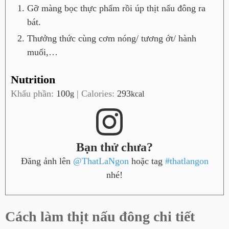
Gỡ màng bọc thực phẩm rồi úp thịt nấu đông ra
bát.
Thưởng thức cùng cơm nóng/ tương ớt/ hành
muối,…
Nutrition
Khẩu phần:
100
|
Calories:
293
g
kcal
Bạn thử chưa?
Đăng ảnh lên
@ThatLaNgon
hoặc tag
#thatlangon
nhé!
Cách làm thịt nấu đông chi tiết