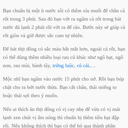
Bạn chuẩn bị một ít nước sôi có thêm xíu muối để chần cà
rốt trong 3 phút. Sau đó bạn vớt ra ngâm cà rốt trong bát
nước đá lạnh 2 phút rồi vớt ra để ráo. Bước này sẽ giúp cà
rốt giòn và giữ được sắc cam tự nhiên.
Để bát thịt đông có sắc màu bắt mắt hơn, ngoài cà rốt, bạn
có thể dùng thêm nhiều loại rau củ khác như ngô hạt, ngô
non, rau mùi, hành tây,
trứng luộc
,
củ cải
,…
Mộc nhĩ bạn ngâm vào nước 15 phút cho nở. Rồi bạn bóp
chặt cho ra bớt nước thừa. Bạn cắt chân, thái miếng to
hoặc thái sợi theo ý muốn.
Nếu ai thích ăn thịt đông có vị cay nhẹ để vừa có vị mát
lạnh xen chút vị ấm nóng thì chuẩn bị thêm tiêu hạt đập
rối. Nếu không thích thì bạn có thể bỏ qua thành phần