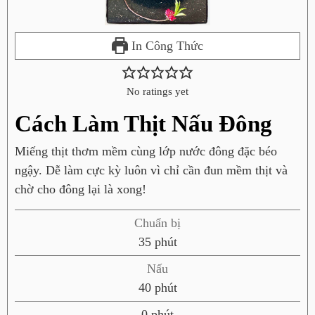
In Công Thức
No ratings yet
Cách Làm Thịt Nấu Đông
Miếng thịt thơm mềm cùng lớp nước đông đặc béo
ngậy. Dễ làm cực kỳ luôn vì chỉ cần đun mềm thịt và
chờ cho đông lại là xong!
Chuẩn bị
p
35
phút
h
Nấu
ú
p
40
phút
t
h
p
0
phút