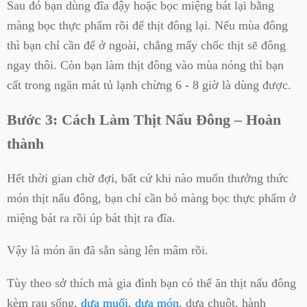
Sau đó bạn dùng đĩa đậy hoặc bọc miệng bát lại bằng
màng bọc thực phẩm rồi để thịt đông lại. Nếu mùa đông
thì bạn chỉ cần để ở ngoài, chẳng mấy chốc thịt sẽ đông
ngay thôi. Còn bạn làm thịt đông vào mùa nóng thì bạn
cất trong ngăn mát tủ lạnh chừng 6 - 8 giờ là dùng được.
Bước 3: Cách Làm Thịt Nấu Đông – Hoàn
thành
Hết thời gian chờ đợi, bất cứ khi nào muốn thưởng thức
món thịt nấu đông, bạn chỉ cần bỏ màng bọc thực phẩm ở
miệng bát ra rồi úp bát thịt ra đĩa.
Vậy là món ăn đã sẵn sàng lên mâm rồi.
Tùy theo sở thích mà gia đình bạn có thể ăn thịt nấu đông
kèm rau sống,
dưa muối
,
dưa món
, dưa chuột, hành