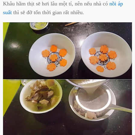
Khâu hầm thịt sẽ hơi lâu một tí, nên nếu nhà có
nồi áp
suất
thì sẽ đỡ tốn thời gian rất nhiều.