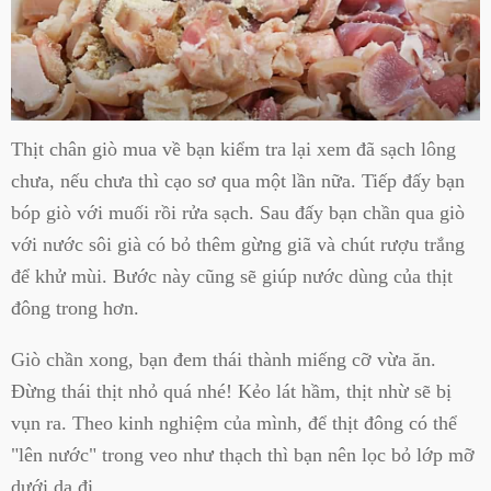
Thịt chân giò mua về bạn kiểm tra lại xem đã sạch lông
chưa, nếu chưa thì cạo sơ qua một lần nữa. Tiếp đấy bạn
bóp giò với muối rồi rửa sạch. Sau đấy bạn chần qua giò
với nước sôi già có bỏ thêm gừng giã và chút rượu trắng
để khử mùi. Bước này cũng sẽ giúp nước dùng của thịt
đông trong hơn.
Giò chần xong, bạn đem thái thành miếng cỡ vừa ăn.
Đừng thái thịt nhỏ quá nhé! Kẻo lát hầm, thịt nhừ sẽ bị
vụn ra. Theo kinh nghiệm của mình, để thịt đông có thể
"lên nước" trong veo như thạch thì bạn nên lọc bỏ lớp mỡ
dưới da đi.