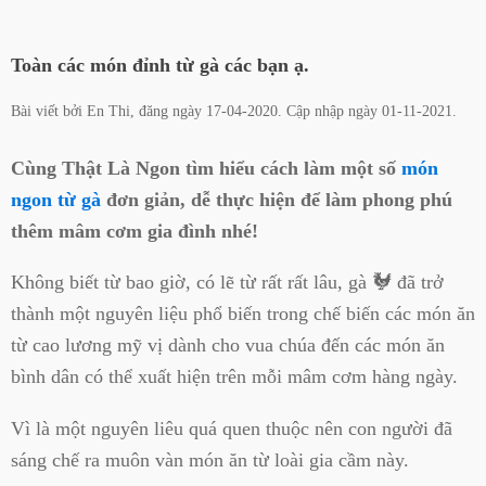
Toàn các món đỉnh từ gà các bạn ạ.
Bài viết bởi
En Thi
, đăng ngày
17-04-2020
. Cập nhập ngày
01-11-2021
.
Cùng Thật Là Ngon tìm hiểu cách làm một số
món
ngon từ gà
đơn giản, dễ thực hiện để làm phong phú
thêm mâm cơm gia đình nhé!
Không biết từ bao giờ, có lẽ từ rất rất lâu, gà 🐓 đã trở
thành một nguyên liệu phổ biến trong chế biến các món ăn
từ cao lương mỹ vị dành cho vua chúa đến các món ăn
bình dân có thể xuất hiện trên mỗi mâm cơm hàng ngày.
Vì là một nguyên liêu quá quen thuộc nên con người đã
sáng chế ra muôn vàn món ăn từ loài gia cầm này.