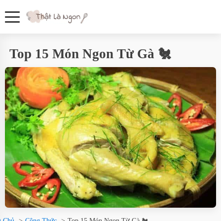
Top 15 Món Ngon Từ Gà 🐔
g Chủ
Công Thức
Top 15 Món Ngon Từ Gà 🐔