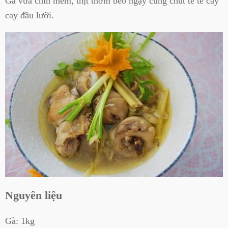
Gà vừa chín mềm, thịt thơm béo ngậy cùng chút tê tê cay
cay đầu lưỡi.
Nguyên liệu
Gà: 1kg