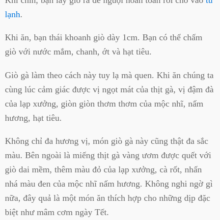
lạnh
.
Khi ăn, bạn thái khoanh giò dày 1cm. Bạn có thể chấm
giò với nước mắm, chanh, ớt và hạt tiêu.
Giò gà làm theo cách này tuy lạ mà quen. Khi ăn chúng ta
cùng lúc cảm giác được vị ngọt mát của thịt gà, vị đậm đà
của lạp xưởng, giòn giòn thơm thơm của mộc nhĩ, nấm
hương, hạt tiêu.
Không chỉ đa hương vị, món giò gà này cũng thật đa sắc
màu.
Bên ngoài là miếng thịt gà vàng ươm được quết với
giò dai mềm, thêm màu đỏ của lạp xưởng, cà rốt, nhấn
nhá màu đen của mộc nhĩ nấm hương. K
hông nghi ngờ gì
nữa, đây quả là một món ăn thích hợp cho những dịp đặc
biệt như mâm cơm ngày Tết.