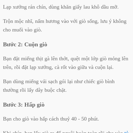
Lạp xưởng rán chín, dùng khăn giấy lau khô dầu mỡ.
Trộn mộc nhĩ, nấm hương vào với giò sống, lưu ý không
cho muối vào giò.
Bước 2: Cuộn giò
Bạn đặt miếng thịt gà lên thớt, quệt một lớp giò mỏng lên
trên, rồi đặt lạp xưởng, cà rốt vào giữa và cuộn lại.
Bạn dùng miếng vải sạch gói lại như chiếc giò bình
thường rồi l
ấy dây buộc chặt.
Bước 3: Hấp giò
Bạn cho giò vào hấp cách thuỷ 40 - 50 phút.
Khi chín, bạn lấy giò ra để nguội hoàn toàn rồi cho vào
tủ