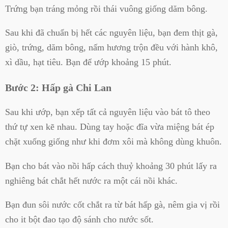
Trứng bạn tráng mỏng rồi thái vuông giống dăm bông.
Sau khi đã chuẩn bị hết các nguyên liệu, bạn đem thịt gà,
giò, trứng, dăm bông, nấm hương trộn đều với hành khô,
xì dầu, hạt tiêu. Bạn để ướp khoảng 15 phút.
Bước 2: Hấp gà Chi Lan
Sau khi ướp, bạn xếp tất cả nguyên liệu vào bát tô theo
thứ tự xen kẽ nhau. Dùng tay hoặc đĩa vừa miệng bát ép
chặt xuống giống như khi đơm xôi mà không dùng khuôn.
Bạn cho bát vào nồi hấp cách thuỷ khoảng 30 phút lấy ra
nghiêng bát chắt hết nước ra một cái nồi khác.
Bạn đun sôi nước cốt chắt ra từ bát hấp gà, nêm gia vị rồi
cho it bột đao tạo độ sánh cho nước sốt.