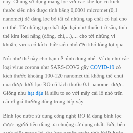
nay. Chúng sử dụng màng lọc với các khe lọc có kích
thước siêu nhỏ được tính bằng 0,0001 micromet (0,1
nanomet) dễ dàng lọc bỏ tất cả những tạp chất có hại cho
cơ thể. Từ những tạp chất độc hại như thuốc trừ sâu, tinh
thể kim loại nặng (đồng, chì,...),... cho tới những vi
khuẩn, virus có kích thức siêu nhỏ đều khó lòng lọt qua.
Nói như thế này cho bạn dễ hình dung nhé. Ví dụ như các
loại virus corona như SARS-COV2 gây
COVID-19
có
kích thước khoảng 100-120 nanomet thì không thể chui
qua được lưới lọc RO có kich thước 0.1 nanomet được.
Giống như
hạt đậu
là siêu to so với mấy cái lỗ nhỏ trên
cái rổ giá thường dùng trong bếp vậy.
Bình lọc nước sử dụng công nghệ RO là dạng bình lọc
được người tiêu dùng ưa chuộng sử dụng nhất. Bởi, bên
cạnh việc mang lại cho bạn nguồn nước tinh khiết hoàn