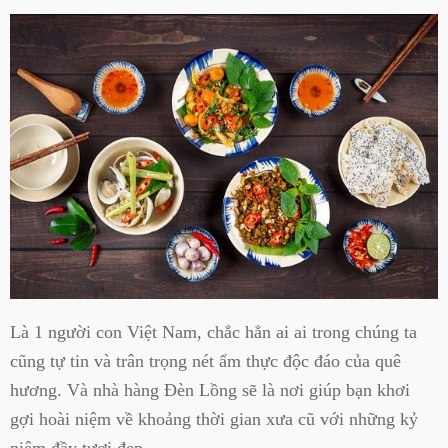
Là 1 người con Việt Nam, chắc hẳn ai ai trong chúng ta
cũng tự tin và trân trọng nét ẩm thực độc đáo của quê
hương. Và nhà hàng Đèn Lồng sẽ là nơi giúp bạn khơi
gợi hoài niệm về khoảng thời gian xưa cũ với những kỷ
niệm đầy tươi đẹp.