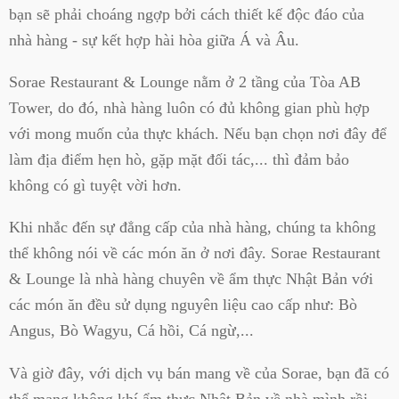
bạn sẽ phải choáng ngợp bởi cách thiết kế độc đáo của
nhà hàng - sự kết hợp hài hòa giữa Á và Âu.
Sorae Restaurant & Lounge nằm ở 2 tầng của Tòa AB
Tower, do đó, nhà hàng luôn có đủ không gian phù hợp
với mong muốn của thực khách. Nếu bạn chọn nơi đây để
làm địa điểm hẹn hò, gặp mặt đối tác,... thì đảm bảo
không có gì tuyệt vời hơn.
Khi nhắc đến sự đẳng cấp của nhà hàng, chúng ta không
thể không nói về các món ăn ở nơi đây. Sorae Restaurant
& Lounge là nhà hàng chuyên về ẩm thực Nhật Bản với
các món ăn đều sử dụng nguyên liệu cao cấp như: Bò
Angus, Bò Wagyu, Cá hồi, Cá ngừ,...
Và giờ đây, với dịch vụ bán mang về của Sorae, bạn đã có
thể mang không khí ẩm thực Nhật Bản về nhà mình rồi.