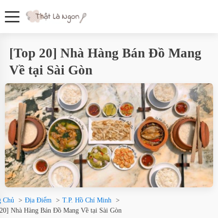
[Top 20] Nhà Hàng Bán Đồ Mang
Về tại Sài Gòn
g Chủ
Địa Điểm
T.P. Hồ Chí Minh
 20] Nhà Hàng Bán Đồ Mang Về tại Sài Gòn