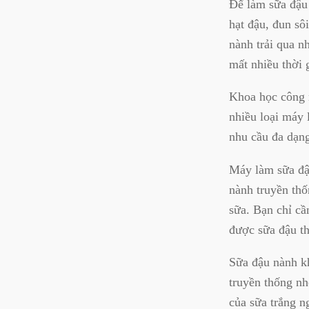
Để làm sữa đậu 
hạt đậu, đun sô
nành trải qua n
mất nhiều thời 
Khoa học công n
nhiều loại máy
nhu cầu đa dạn
Máy làm sữa đậ
nành truyền thố
sữa. Bạn chỉ cầ
được sữa đậu t
Sữa đậu nành k
truyền thống nh
của sữa trắng n