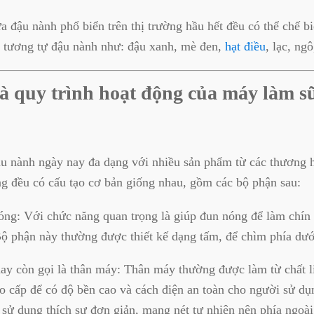
 đậu nành phổ biển trên thị trường hầu hết đều có thể chế bi
c tương tự đậu nành như: đậu xanh, mè đen,
hạt điều
, lạc, ng
à quy trình hoạt động của máy làm s
u nành ngày nay đa dạng với nhiều sản phẩm từ các thương h
g đều có cấu tạo cơ bản giống nhau, gồm các bộ phận sau:
ng: Với chức năng quan trọng là giúp đun nóng để làm chín v
Bộ phận này thường được thiết kế dạng tấm, để chìm phía dư
ay còn gọi là thân máy: Thân máy thường được làm từ chất l
o cấp để có độ bền cao và cách điện an toàn cho người sử d
sử dụng thích sự đơn giản, mang nét tự nhiên nên phía ngoà