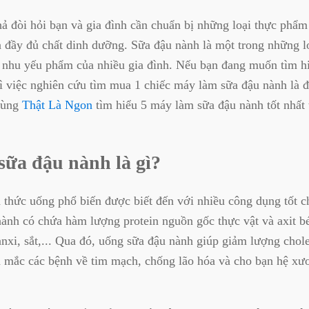
ả đòi hỏi bạn và gia đình cần chuẩn bị những loại thực phẩm
 đầy đủ chất dinh dưỡng. Sữa đậu nành là một trong những l
 nhu yếu phẩm của nhiều gia đình. Nếu bạn đang muốn tìm h
ì việc nghiên cứu tìm mua 1 chiếc máy làm sữa đậu nành là 
cùng
Thật Là Ngon
tìm hiểu 5 máy làm sữa đậu nành tốt nhất 
.
sữa đậu nành là gì?
 thức uống phổ biến được biết đến với nhiều công dụng tốt c
ành có chứa hàm lượng protein nguồn gốc thực vật và axit 
anxi, sắt,... Qua đó, uống sữa đậu nành giúp giảm lượng chole
 mắc các bệnh về tim mạch, chống lão hóa và cho bạn hệ xư