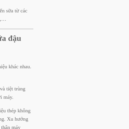
ến sữa từ các
ô,…
ữa đậu
iệu khác nhau.
à tiệt trùng
ới máy.
iệu thép không
ụng. Xu hướng
i thân máy