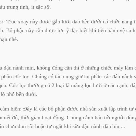
 trung tính, ít sặc sỡ.
r: Trục xoay này được gắn lưỡi dao bên dưới có chức năng t
h. Bộ phận này cần được lưu ý đặc biệt khi tiến hành vệ sinh
bạn nhé.
ữa đậu nành mịn, không đóng cặn thì ở những chiếc máy làm 
phận cốc lọc. Chúng có tác dụng giữ lại phần xác đậu nành 
ua. Cốc lọc thường có 2 loại là màng lọc lưới ở các cạnh, đ
 lỗ nhỏ bên dưới.
 cảm biến: Đây là các bộ phận được nhà sản xuất lập trình tự
nhiệt độ, thời gian hoạt động. Chúng cảnh báo tới người dùn
ậu chưa đun sôi hoặc tự ngắt khi sữa đậu nành đã chín,...