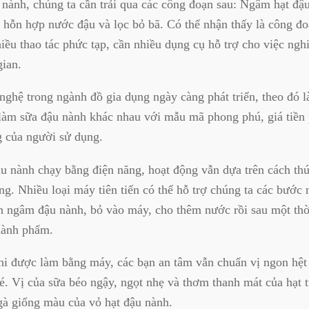
nành, chúng ta cần trải qua các công đoạn sau: Ngâm hạt đậ
i hỗn hợp nước đậu và lọc bỏ bã. Có thể nhận thấy là công đ
hiều thao tác phức tạp, cần nhiều dụng cụ hỗ trợ cho việc ngh
gian.
ghệ trong ngành đồ gia dụng ngày càng phát triển, theo đó là
 làm sữa đậu nành khác nhau với mẫu mã phong phú, giá tiền
g của người sử dụng.
u nành chạy bằng điện năng, hoạt động vẫn dựa trên cách th
ng. Nhiều loại máy tiên tiến có thể hỗ trợ chúng ta các bước 
n ngâm đậu nành, bỏ vào máy, cho thêm nước rồi sau một thờ
hành phẩm.
hi được làm bằng máy, các bạn an tâm vẫn chuẩn vị ngon hệt
é. Vị của sữa béo ngậy, ngọt nhẹ và thơm thanh mát của hạt 
gà giống màu của vỏ hạt đậu nành.