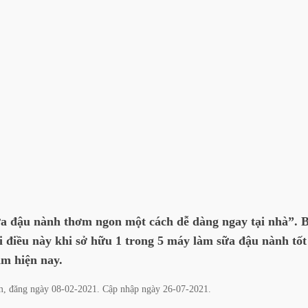
ữa đậu nành thơm ngon một cách dễ dàng ngay tại nhà”. 
i điều này khi sở hữu 1 trong 5 máy làm sữa đậu nành tốt
m hiện nay.
m
, đăng ngày
08-02-2021
. Cập nhập ngày
26-07-2021
.