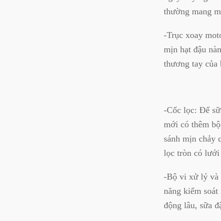
thường mang màu
-Trục xoay moto
mịn hạt đậu nàn
thương tay của 
-Cốc lọc: Để s
mới có thêm bộ 
sánh mịn chảy q
lọc tròn có lưới
-Bộ vi xử lý và
năng kiểm soát 
động lâu, sữa đ