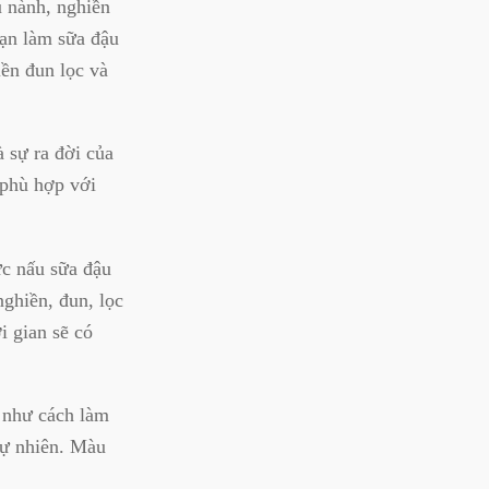
u nành, nghiền
oạn làm sữa đậu
iền đun lọc và
 sự ra đời của
 phù hợp với
ức nấu sữa đậu
nghiền, đun, lọc
i gian sẽ có
 như cách làm
tự nhiên. Màu