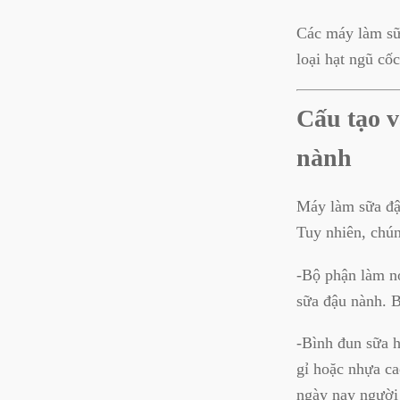
Các máy làm sữa
loại hạt ngũ cố
Cấu tạo v
nành
Máy làm sữa đậ
Tuy nhiên, chún
-Bộ phận làm nó
sữa đậu nành. 
-Bình đun sữa h
gỉ hoặc nhựa ca
ngày nay người 