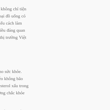
 không chỉ tiện
oại đồ uống có
iểu cách làm
điều đáng quan
thị trường Việt
ho sức khỏe.
béo không bão
sterol xấu trong
ơng chắc khỏe