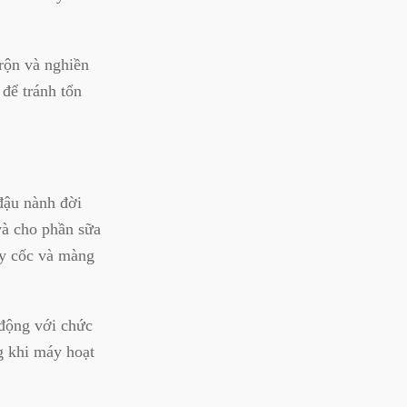
rộn và nghiền
 để tránh tổn
đậu nành đời
và cho phần sữa
áy cốc và màng
 động với chức
g khi máy hoạt