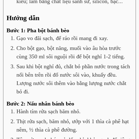
kiểu; làm bằng chất liệu sành sứ, silicon, bạc...
Hướng dẫn
Bước 1: Pha bột bánh bèo
Gạo vo đãi sạch, để ráo rồi mang đi xay.
Cho bột gạo, bột năng, muối vào âu hòa trước
cùng 350 ml sôi nguội rồi để bột nghỉ 1-2 tiếng.
Sau khi bột nghỉ đủ, chắt bỏ phần nước trong tách
nổi bên trên rồi đổ nước sôi vào, khuấy đều.
Lượng nước sôi thêm vào bằng lượng nước chắt
bỏ đi.
Bước 2: Nấu nhân bánh bèo
Hành tím rửa sạch băm nhỏ.
Thịt rửa sạch, băm nhỏ, ướp với 1 thìa cà phê hạt
nêm, ½ thìa cà phê đường.