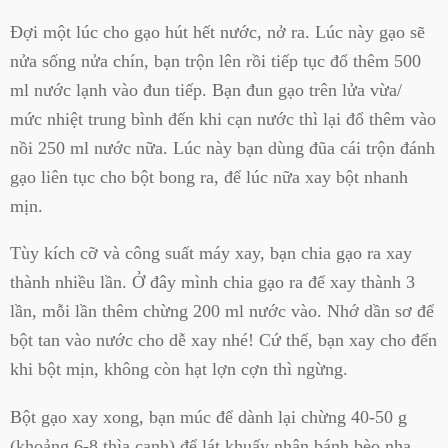
Đợi một lúc cho gạo hút hết nước, nở ra. Lúc này gạo sẽ
nửa sống nửa chín, bạn trộn lên rồi tiếp tục đổ thêm 500
ml nước lạnh vào đun tiếp. Bạn đun gạo trên lửa vừa/
mức nhiệt trung bình đến khi cạn nước thì lại đổ thêm vào
nồi 250 ml nước nữa. Lúc này bạn dùng đũa cái trộn đánh
gạo liên tục cho bột bong ra, để lúc nữa xay bột nhanh
mịn.
Tùy kích cỡ và công suất máy xay, bạn chia gạo ra xay
thành nhiều lần. Ở đây mình chia gạo ra để xay thành 3
lần, mỗi lần thêm chừng 200 ml nước vào. Nhớ dần sơ để
bột tan vào nước cho dễ xay nhé! Cứ thế, bạn xay cho đến
khi bột mịn, không còn hạt lợn cợn thì ngừng.
Bột gạo xay xong, bạn múc để dành lại chừng 40-50 g
(khoảng 6-8 thìa canh) để lát khuấy nhân bánh bèo nha.