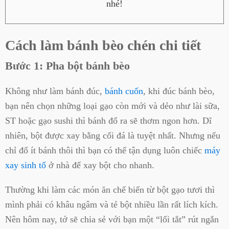
nhé!
Cách làm bánh bèo chén chi tiết
Bước 1: Pha bột bánh bèo
Không như làm bánh đúc,
bánh cuốn
, khi đúc bánh bèo,
bạn nên chọn những loại gạo còn mới và dẻo như lài sữa,
ST hoặc gạo sushi thì bánh đổ ra sẽ thơm ngon hơn. Dĩ
nhiên, bột được xay bằng cối đá là tuyệt nhất. Nhưng nếu
chỉ đổ ít bánh thôi thì bạn có thể tận dụng luôn chiếc
máy
xay sinh tố
ở nhà để xay bột cho nhanh.
Thường khi làm các món ăn chế biến từ bột gạo tươi thì
mình phải có khâu ngâm và tẻ bột nhiều lần rất lích kích.
Nên hôm nay, tớ sẽ chia sẻ với bạn một “lối tắt” rút ngắn