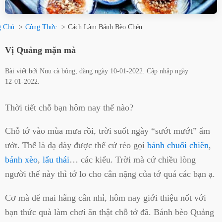
g Chủ
Công Thức
Cách Làm Bánh Bèo Chén
Vị Quảng mặn mà
Bài viết bởi
Nuu cà bông
, đăng ngày
10-01-2022
. Cập nhập ngày
12-01-2022
.
Thời tiết chỗ bạn hôm nay thế nào?
Chỗ tớ vào mùa mưa rồi, trời suốt ngày “sướt mướt” ẩm
ướt. Thế là dạ dày được thể cứ réo gọi
bánh chuối chiên
,
bánh xèo
,
lẩu thái
… các kiểu. Trời mà cứ chiều lòng
người thế này thì tớ lo cho cân nặng của tớ quá các bạn ạ.
Cơ mà để mai hẵng cân nhỉ, hôm nay giới thiệu nốt với
bạn thức quà làm chơi ăn thật chỗ tớ đã. Bánh bèo Quảng