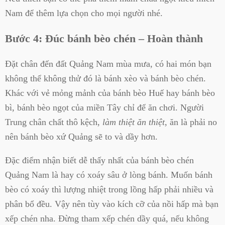
Nam để thêm lựa chọn cho mọi người nhé.
Bước 4: Đúc bánh bèo chén – Hoàn thành
Đặt chân đến đất Quảng Nam mùa mưa, có hai món bạn
không thể không thử đó là bánh xèo và bánh bèo chén.
Khác với vẻ mỏng mảnh của bánh bèo Huế hay bánh bèo
bì, bánh bèo ngọt của miền Tây chỉ để ăn chơi. Người
Trung chân chất thô kệch,
làm thiệt ăn thiệt
, ăn là phải no
nên bánh bèo xứ Quảng sẽ to và dầy hơn.
Đặc điểm nhận biết dễ thấy nhất của bánh bèo chén
Quảng Nam là hay có xoáy sâu ở lòng bánh. Muốn bánh
bèo có xoáy thì lượng nhiệt trong lồng hấp phải nhiều và
phân bổ đều. Vậy nên tùy vào kích cỡ của nồi hấp mà bạn
xếp chén nha. Đừng tham xếp chén dầy quá, nếu không