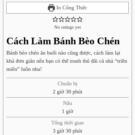
In Công Thức
No ratings yet
Cách Làm Bánh Bèo Chén
Bánh bèo chén ăn buổi nào cũng được, cách làm lại
khá đơn giản nên bạn có thể tranh thủ đãi cả nhà “triền
miên” luôn nha!
Chuẩn bị
g
p
2
giờ
30
phút
i
h
Nấu
ờ
ú
g
1
giờ
t
i
Tổng thời gian
ờ
g
p
3
giờ
30
phút