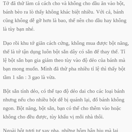
Tớ đã thử làm cả cách cho và không cho dầu ăn vào bột,
bánh bèo ra lò thấy không khác biệt nhiều. Với cả, bánh
cũng không dễ gỡ hơn là bao, thế nên cho dầu hay không
là tùy bạn nhé.
Dạo rồi khu tớ giãn cách cứng, không mua được bột năng,
thế là tớ tận dụng luôn bột sắn dây có sẵn để thay thế. Tỉ
lệ bột sắn bạn gia giảm theo tùy vào độ dẻo của bánh mà
bạn mong muốn. Mình đã thử pha nhiều tỉ lệ thì thấy bột
tầm 1 sắn : 3 gạo là vừa.
Bột sắn tính dẻo, có thể tạo độ dẻo dai cho các loại bánh
nhưng nếu cho nhiều bột dễ bị quánh lại, đổ bánh không
ngon. Bột năng, bột sắn, bạn có thể cho thêm vào hoặc
không cho đều được, tùy khẩu vị mỗi nhà thôi.
Ngoài bột tươi tự xay pha, những hôm bận bịu mà lại