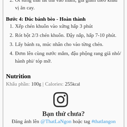
Ớt sừng thái lát thả vào mắm, gia giảm theo khẩu
vị ăn cay.
Bước 4: Đúc bánh bèo - Hoàn thành
Xếp chén khuôn vào xửng hấp 3 phút
Rót bột 2/3 chén khuôn. Đậy nắp, hấp 7-10 phút.
Lấy bánh ra, múc nhân cho vào từng chén.
Đơm lên cùng nước mắm, đậu phộng rang giã nhỏ/
hành phi/ tóp mỡ.
Nutrition
Khẩu phần:
100
|
Calories:
255
g
kcal
Bạn thử chưa?
Đăng ảnh lên
@ThatLaNgon
hoặc tag
#thatlangon