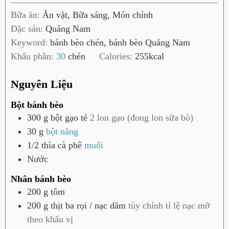
i
h
Bữa ăn:
Ăn vặt, Bữa sáng, Món chính
ờ
ú
Đặc sản:
Quảng Nam
t
Keyword:
bánh bèo chén, bánh bèo Quảng Nam
Khẩu phần:
30
chén
Calories:
255
kcal
Nguyên Liệu
Bột bánh bèo
300
g
bột gạo tẻ
2 lon gạo (đong lon sữa bò)
30
g
bột năng
1/2
thìa cà phê
muối
Nước
Nhân bánh bèo
200
g
tôm
200
g
thịt ba rọi / nạc dăm
tùy chỉnh tỉ lệ nạc mỡ
theo khẩu vị