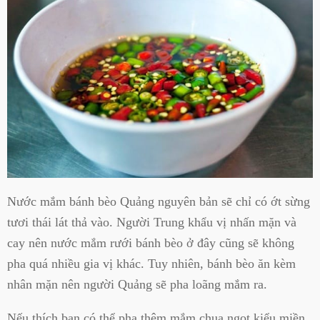
Nước mắm bánh bèo Quảng nguyên bản sẽ chỉ có ớt sừng
tươi thái lát thả vào. Người Trung khẩu vị nhấn mặn và
cay nên nước mắm rưới bánh bèo ở đây cũng sẽ không
pha quá nhiều gia vị khác. Tuy nhiên, bánh bèo ăn kèm
nhân mặn nên người Quảng sẽ pha loãng mắm ra.
Nếu thích bạn có thể pha thêm mắm chua ngọt kiểu miền