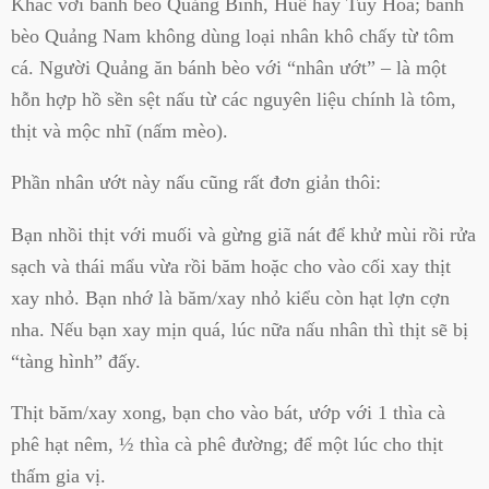
Khác với bánh bèo Quảng Bình, Huế hay Tuy Hòa; bánh
bèo Quảng Nam không dùng loại nhân khô chấy từ tôm
cá. Người Quảng ăn bánh bèo với “nhân ướt” – là một
hỗn hợp hồ sền sệt nấu từ các nguyên liệu chính là tôm,
thịt và mộc nhĩ (nấm mèo).
Phần nhân ướt này nấu cũng rất đơn giản thôi:
Bạn nhồi thịt với muối và gừng giã nát để khử mùi rồi rửa
sạch và thái mẩu vừa rồi băm hoặc cho vào cối xay thịt
xay nhỏ. Bạn nhớ là băm/xay nhỏ kiểu còn hạt lợn cợn
nha. Nếu bạn xay mịn quá, lúc nữa nấu nhân thì thịt sẽ bị
“tàng hình” đấy.
Thịt băm/xay xong, bạn cho vào bát, ướp với 1 thìa cà
phê hạt nêm, ½ thìa cà phê đường; để một lúc cho thịt
thấm gia vị.