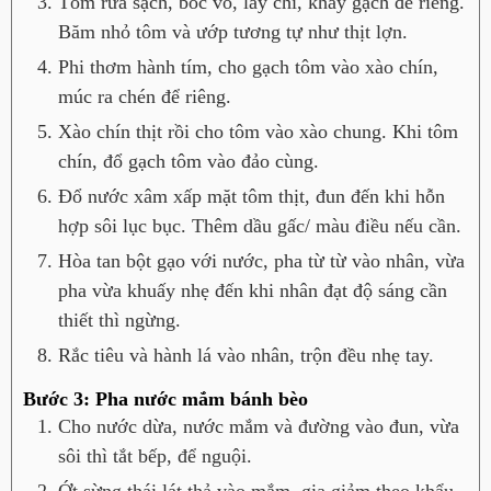
Tôm rửa sạch, bóc vỏ, lấy chỉ, khảy gạch để riêng.
Băm nhỏ tôm và ướp tương tự như thịt lợn.
Phi thơm hành tím, cho gạch tôm vào xào chín,
múc ra chén để riêng.
Xào chín thịt rồi cho tôm vào xào chung. Khi tôm
chín, đổ gạch tôm vào đảo cùng.
Đổ nước xâm xấp mặt tôm thịt, đun đến khi hỗn
hợp sôi lục bục. Thêm dầu gấc/ màu điều nếu cần.
Hòa tan bột gạo với nước, pha từ từ vào nhân, vừa
pha vừa khuấy nhẹ đến khi nhân đạt độ sáng cần
thiết thì ngừng.
Rắc tiêu và hành lá vào nhân, trộn đều nhẹ tay.
Bước 3: Pha nước mắm bánh bèo
Cho nước dừa, nước mắm và đường vào đun, vừa
sôi thì tắt bếp, để nguội.