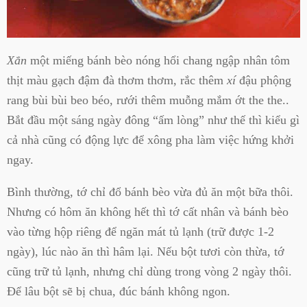
Xắn
một miếng bánh bèo nóng hổi chang ngập nhân tôm
thịt màu gạch đậm đà thơm thơm, rắc thêm
xí
đậu phộng
rang bùi bùi beo béo, rưới thêm muỗng mắm ớt the the..
Bắt đầu một sáng ngày đông “ấm lòng” như thế thì kiểu gì
cả nhà cũng có động lực để xông pha làm việc hứng khởi
ngay.
Bình thường, tớ chỉ đổ bánh bèo vừa đủ ăn một bữa thôi.
Nhưng có hôm ăn không hết thì tớ cất nhân và bánh bèo
vào từng hộp riêng để ngăn mát tủ lạnh (trữ được 1-2
ngày), lúc nào ăn thì hâm lại. Nếu bột tươi còn thừa, tớ
cũng trữ tủ lạnh, nhưng chỉ dùng trong vòng 2 ngày thôi.
Để lâu bột sẽ bị chua, đúc bánh không ngon.