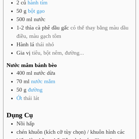
2
củ
hành tím
50
g
bột gạo
500
ml
nước
1-2
thìa cà phê
dầu gấc
có thể thay bằng màu dầu
điều, màu gạch tôm
Hành lá
thái nhỏ
Gia vị
tiêu, bột nêm, đường...
Nước mắm bánh bèo
400
ml
nước dừa
70
ml
nước mắm
50
g
đường
Ớt
thái lát
Dụng Cụ
Nồi hấp
chén khuôn
(kích cỡ tùy chọn) / khuôn hình các