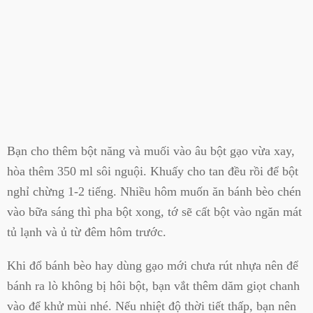
Bạn cho thêm bột năng và muối vào âu bột gạo vừa xay,
hòa thêm 350 ml sôi nguội. Khuấy cho tan đều rồi để bột
nghỉ chừng 1-2 tiếng. Nhiều hôm muốn ăn bánh bèo chén
vào bữa sáng thì pha bột xong, tớ sẽ cất bột vào ngăn mát
tủ lạnh và ủ từ đêm hôm trước.
Khi đổ bánh bèo hay dùng gạo mới chưa rút nhựa nên để
bánh ra lò không bị hôi bột, bạn vắt thêm dăm giọt chanh
vào để khử mùi nhé. Nếu nhiệt độ thời tiết thấp, bạn nên