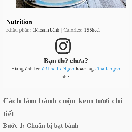
Nutrition
Khẩu phần:
1
|
Calories:
155
khoanh bánh
kcal
Bạn thử chưa?
Đăng ảnh lên
@ThatLaNgon
hoặc tag
#thatlangon
nhé!
Cách làm bánh cuộn kem tươi chi
tiết
Bước 1: Chuẩn bị bạt bánh