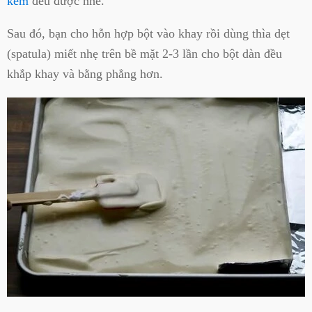
kem
đều được nhé.
Sau đó, bạn cho hỗn hợp bột vào khay rồi dùng thìa dẹt
(spatula) miết nhẹ trên bề mặt 2-3 lần cho bột dàn đều
khắp khay và bằng phẳng hơn.