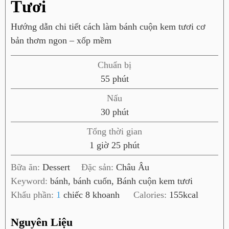
Tươi
Hướng dẫn chi tiết cách làm bánh cuộn kem tươi cơ
bản thơm ngon – xốp mềm
Chuẩn bị
p
55
phút
h
Nấu
ú
p
30
phút
t
h
Tổng thời gian
ú
g
p
1
giờ
25
phút
t
i
h
Bữa ăn:
Dessert
Đặc sản:
Châu Âu
ờ
ú
Keyword:
bánh, bánh cuốn, Bánh cuộn kem tươi
t
Khẩu phần:
1
chiếc 8 khoanh
Calories:
155
kcal
Nguyên Liệu