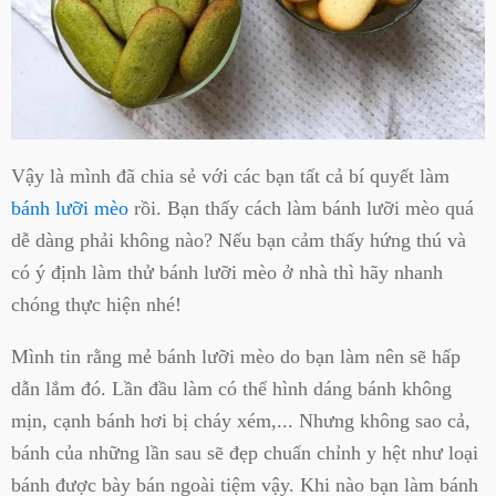
Vậy là mình đã chia sẻ với các bạn tất cả bí quyết làm
bánh lưỡi mèo
rồi. Bạn thấy cách làm bánh lưỡi mèo quá
dễ dàng phải không nào? Nếu bạn cảm thấy hứng thú và
có ý định làm thử bánh lưỡi mèo ở nhà thì hãy nhanh
chóng thực hiện nhé!
Mình tin rằng mẻ bánh lưỡi mèo do bạn làm nên sẽ hấp
dẫn lắm đó. Lần đầu làm có thể hình dáng bánh không
mịn, cạnh bánh hơi bị cháy xém,... Nhưng không sao cả,
bánh của những lần sau sẽ đẹp chuẩn chỉnh y hệt như loại
bánh được bày bán ngoài tiệm vậy. Khi nào bạn làm bánh