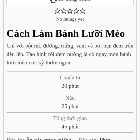
No ratings yet
Cách Làm Bánh Lưỡi Mèo
Chỉ với bột mì, đường, trứng, vani và bơ, bạn đem trộn
đều lên. Tạo hình rồi đem nướng là có ngay món bánh
lưỡi mèo cực kỳ thơm ngon.
Chuẩn bị
p
20
phút
h
Nấu
ú
p
25
phút
t
h
Tổng thời gian
ú
p
45
phút
t
h