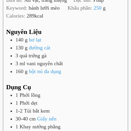
Bữa ăn:
Ăn vặt, tráng miệng
Đặc sản:
Pháp
ú
Keyword:
bánh lưỡi mèo
Khẩu phần:
250
g
t
Calories:
289
kcal
Nguyên Liệu
140
g
bơ lạt
130
g
đường cát
3
quả
trứng gà
3
ml
vani nguyên chất
160
g
bột mì đa dụng
Dụng Cụ
1 Phới lồng
1 Phới dẹt
1-2 Túi bắt kem
30-40 cm
Giấy nến
1 Khay nướng phẳng