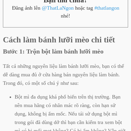
Bạn thử chưa?
Đăng ảnh lên
@ThatLaNgon
hoặc tag
#thatlangon
nhé!
Cách làm bánh lưỡi mèo chi tiết
Bước 1: Trộn bột làm bánh lưỡi mèo
Tất cả những nguyên liệu làm bánh lưỡi mèo, bạn có thể
dễ dàng mua đủ ở cửa hàng bán nguyên liệu làm bánh.
Trong đó, có một số chú ý như sau:
Bột mì đa dụng khá phổ biến trên thị trường. Bạn
nên mua hãng có nhãn mác rõ ràng, còn hạn sử
dụng, không bị ẩm mốc. Nếu tái sử dụng bột mì
trong gói đã dùng dở thì bạn cần kiểm tra xem bột
mì có bị mối mọt không? Có bị ẩm không? Vẫn giữ