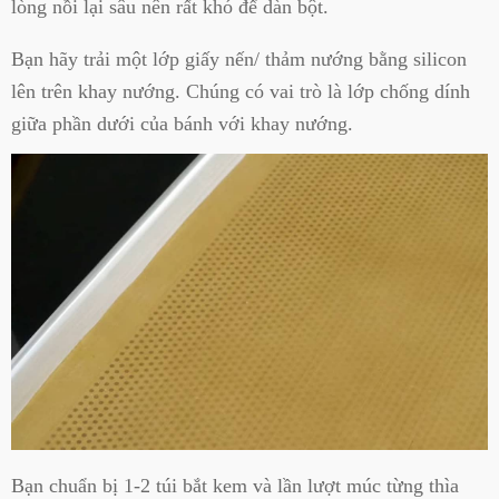
lòng nồi lại sâu nên rất khó để dàn bột.
Bạn hãy trải một lớp giấy nến/ thảm nướng bằng silicon
lên trên khay nướng. Chúng có vai trò là lớp chống dính
giữa phần dưới của bánh với khay nướng.
Bạn chuẩn bị 1-2 túi bắt kem và lần lượt múc từng thìa