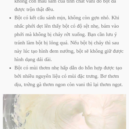
không còn màu sẫm của tinh chất vani do bột đã
được trộn thật đều.
Bột có kết cấu sánh mịn, không còn gợn nhỏ. Khi
nhấc phới dẹt lên thấy bột có độ sệt nhẹ, bám vào
phới mà không bị chảy rớt xuống. Bạn cần lưu ý
tránh làm bột bị lỏng quá. Nếu bột bị chảy thì sau
này lúc tạo hình đem nướng, bột sẽ không giữ được
hình dạng dải dài.
Bột có mùi thơm nhẹ hấp dẫn do hỗn hợp được tạo
bởi nhiều nguyên liệu có mùi đặc trưng. Bơ thơm
dịu, trứng gà thơm ngon còn vani thì lại thơm ngọt.