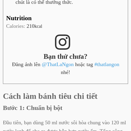
chút là có thể thưởng thức.
Nutrition
Calories:
210
kcal
Bạn thử chưa?
Đăng ảnh lên
@ThatLaNgon
hoặc tag
#thatlangon
nhé!
Cách làm bánh tiêu chi tiết
Bước 1: Chuẩn bị bột
Đầu tiên, bạn dùng 50 ml nước sôi hòa chung vào 120 ml
nước lạnh để cho ra được hỗn hợp nước ấm. Tổng cộng