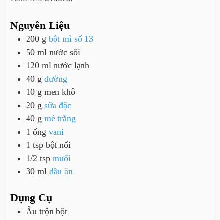
Nguyên Liệu
200
g
bột mì số 13
50
ml
nước sôi
120
ml
nước lạnh
40
g
đường
10
g
men khô
20
g
sữa đặc
40
g
mè trắng
1
ống
vani
1
tsp
bột nổi
1/2
tsp
muối
30
ml
dầu ăn
Dụng Cụ
Âu trộn bột