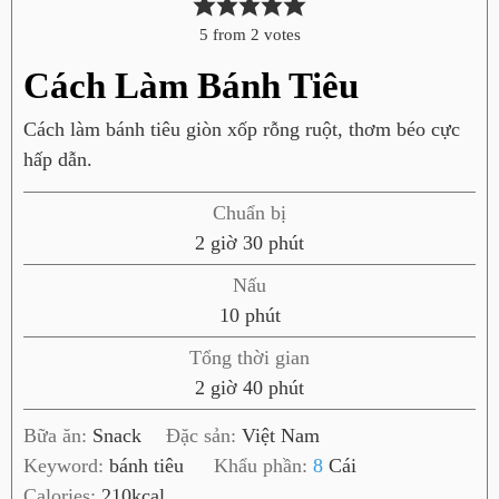
5
from
2
votes
Cách Làm Bánh Tiêu
Cách làm bánh tiêu giòn xốp rỗng ruột, thơm béo cực
hấp dẫn.
Chuẩn bị
g
p
2
giờ
30
phút
i
h
Nấu
ờ
ú
p
10
phút
t
h
Tổng thời gian
ú
g
p
2
giờ
40
phút
t
i
h
Bữa ăn:
Snack
Đặc sản:
Việt Nam
ờ
ú
Keyword:
bánh tiêu
Khẩu phần:
8
Cái
t
Calories:
210
kcal