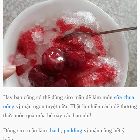
Hay bạn cũng có thể dùng siro mận để làm món
sữa chua
uống
vị mận ngon tuyệt nữa. Thật là nhiều cách để thưởng
thức món quà mùa hè này các bạn nhỉ!
Dùng siro mận làm
thạch
,
pudding
vị mận cũng hết ý
luôn.