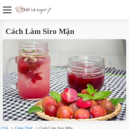
Cách Làm Siro Mận
g Chủ
Công Thức
Cách Làm Siro Mận