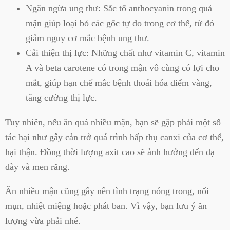
Ngăn ngừa ung thư:
Sắc tố anthocyanin trong quả
mận giúp loại bỏ các gốc tự do trong cơ thể, từ đó
giảm nguy cơ mắc bệnh ung thư.
Cải thiện thị lực:
Những chất như vitamin C, vitamin
A và beta carotene có trong mận vô cùng có lợi cho
mắt, giúp hạn chế mắc bệnh thoái hóa điểm vàng,
tăng cường thị lực.
Tuy nhiên, nếu ăn quá nhiều mận, bạn sẽ gặp phải một số
tác hại như gây cản trở quá trình hấp thụ canxi của cơ thể,
hại thận. Đồng thời lượng axit cao sẽ ảnh hưởng đến dạ
dày và men răng.
Ăn nhiều mận cũng gây nên tình trạng nóng trong, nổi
mụn, nhiệt miệng hoặc phát ban. Vì vậy, bạn lưu ý ăn
lượng vừa phải nhé.