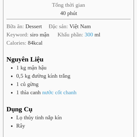
h
Tổng thời gian
ú
p
40
phút
t
h
Bữa ăn:
Dessert
Đặc sản:
Việt Nam
ú
Keyword:
siro mận
Khẩu phần:
300
ml
t
Calories:
84
kcal
Nguyên Liệu
1
kg
mận hậu
0,5
kg
đường kính trắng
1
củ
gừng
1
thìa canh
nước cốt chanh
Dụng Cụ
Lọ thủy tinh nắp kín
Rây