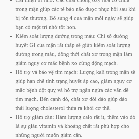
Cải thiện trí nhớ:
Các chất chống oxy hóa có chứa
trong mận giúp các tế bào não được phục hồi sau khi
bị tổn thương. Bổ sung 4 quả mận mỗi ngày sẽ giúp
bạn có một trí nhớ tốt hơn.
Kiểm soát lượng đường trong máu:
Chỉ số đường
huyết GI của mận rất thấp sẽ giúp kiểm soát lượng
đường trong máu, đồng thời chất xơ trong mận làm
giảm nguy cơ mắc bệnh xơ cứng động mạch.
Hỗ trợ và bảo vệ tim mạch:
Lượng kali trong mận sẽ
giúp hạn chế tình trạng huyết áp cao, giảm nguy cơ
mắc bệnh đột quỵ và hỗ trợ ngăn ngừa các vấn đề
tim mạch. Bên cạnh đó, chất xơ dồi dào giúp đào
thải lượng cholesterol thừa ra khỏi cơ thể.
Hỗ trợ giảm cân:
Hàm lượng calo rất ít, thêm vào đó
là sự giàu vitamin và khoáng chất rất phù hợp cho
những người muốn giảm cân.