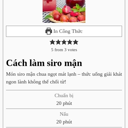
In Công Thức
5
from
3
votes
Cách làm siro mận
Món siro mận chua ngọt mát lạnh – thức uống giải khát
ngon lành không thể chối từ!
Chuẩn bị
p
20
phút
h
Nấu
ú
p
20
phút
t