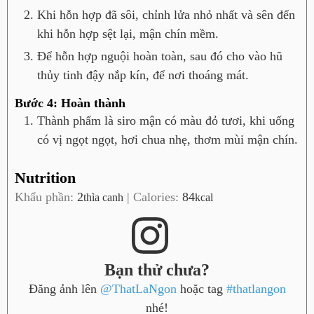
Khi hỗn hợp đã sôi, chỉnh lửa nhỏ nhất và sên đến
khi hỗn hợp sệt lại, mận chín mềm.
Để hỗn hợp nguội hoàn toàn, sau đó cho vào hũ
thủy tinh đậy nắp kín, để nơi thoáng mát.
Bước 4: Hoàn thành
Thành phẩm là siro mận có màu đỏ tươi, khi uống
có vị ngọt ngọt, hơi chua nhẹ, thơm mùi mận chín.
Nutrition
Khẩu phần:
2
|
Calories:
84
thìa canh
kcal
Bạn thử chưa?
Đăng ảnh lên
@ThatLaNgon
hoặc tag
#thatlangon
nhé!