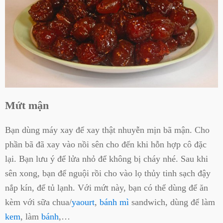
Mứt mận
Bạn dùng máy xay để xay thật nhuyễn mịn bã mận. Cho
phần bã đã xay vào nồi sên cho đến khi hỗn hợp cô đặc
lại. Bạn lưu ý để lửa nhỏ để không bị cháy nhé. Sau khi
sên xong, bạn để nguội rồi cho vào lọ thủy tinh sạch đậy
nắp kín, để tủ lạnh. Với mứt này, bạn có thể dùng để ăn
kèm với sữa chua/
yaourt
,
bánh mì
sandwich, dùng để làm
kem
, làm
bánh
,…