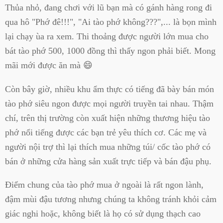
Thủa nhỏ, đang chơi với lũ bạn mà có gánh hàng rong đi
qua hô "Phớ đê!!!", "Ai tào phớ không???",... là bọn mình
lại chạy ùa ra xem. Thi thoảng được người lớn mua cho
bát tào phớ 500, 1000 đồng thì thấy ngon phải biết. Mong
mãi mới được ăn mà 😄
Còn bây giờ, nhiều khu ẩm thực có tiếng đã bày bán món
tào phớ siêu ngon được mọi người truyền tai nhau. Thậm
chí, trên thị trường còn xuất hiện những thương hiệu tào
phớ nổi tiếng được các bạn trẻ yêu thích cơ. Các mẹ và
người nội trợ thì lại thích mua những túi/ cốc tào phớ có
bán ở những cửa hàng sản xuất trực tiếp và bán đậu phụ.
Điểm chung của tào phớ mua ở ngoài là rất ngon lành,
đậm mùi đậu tương nhưng chúng ta không tránh khỏi cảm
giác nghi hoặc, không biết là họ có sử dụng thạch cao