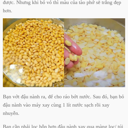
được. Nhưng khi bỏ vỏ thì màu của tào phớ sẽ trắng đẹp
hơn.
Bạn vớt đậu nành ra, để cho ráo bớt nước. Sau đó, bạn bỏ
đậu nành vào máy xay cùng 1 lít nước sạch rồi xay
nhuyễn.
Bạn cần phải lọc hỗn hợp đậu nành xay qua màng lọc/ túi