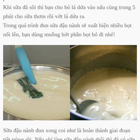
Khi sữa đã sôi thì bạn cho bó lá dứa vào nấu cùng trong 5
phút cho sữa thơm rồi vớt lá dứa ra.
Trong quá trình đun sữa đậu nành sẽ xuất hiện nhiều bọt
nổi lên, bạn dùng muỗng hớt phần bọt bỏ đi nhé!
Sữa đậu nành đun xong coi như là hoàn thành giai đoạn
tiệt trùng rồi. Nếu chỉ làm sữa đậu nành thôi thì đã có sữa