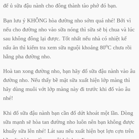
để ủ sữa đậu nành cho đông thành tào phớ đó bạn.
Bạn lưu ý KHÔNG hòa đường nho sớm quá nhé! Bởi vì
nếu cho đường nho vào sữa nóng thì sữa sẽ bị chua và lúc
sau không đông lại được. Tốt nhất nếu nhà có nhiệt kế
o
nấu ăn thì kiểm tra xem sữa nguội khoảng 80
C chưa rồi
hẵng pha đường nho.
Hoà tan xong đường nho, bạn hãy đổ sữa đậu nành vào âu
đường nho. Nếu thấy bề mặt sữa xuất hiện lớp màng thì
hãy dùng muôi vớt lớp màng này đi trước khi đổ vào âu
nhé!
Khi đổ sữa đậu nành bạn cần đổ dứt khoát một lần. Dòng
sữa mạnh sẽ hòa tan đường nho luôn nên bạn không được
khuấy sữa lên nhé! Lát sau nếu xuất hiện bọt lợn cợn trên