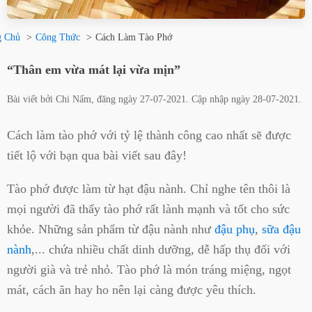
g Chủ
Công Thức
Cách Làm Tào Phớ
“Thân em vừa mát lại vừa mịn”
Bài viết bởi
Chi Nấm
, đăng ngày
27-07-2021
. Cập nhập ngày
28-07-2021
.
Cách làm tào phớ với tỷ lệ thành công cao nhất sẽ được
tiết lộ với bạn qua bài viết sau đây!
Tào phớ được làm từ hạt đậu nành. Chỉ nghe tên thôi là
mọi người đã thấy tào phớ rất lành mạnh và tốt cho sức
khỏe. Những sản phẩm từ đậu nành như
đậu phụ
,
sữa đậu
nành
,... chứa nhiều chất dinh dưỡng, dễ hấp thụ đối với
người già và trẻ nhỏ. Tào phớ là món tráng miệng, ngọt
mát, cách ăn hay ho nên lại càng được yêu thích.