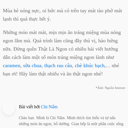
Mùa hè nóng nực, oi bức mà có trên tay mát tào phớ mát
lạnh thì quả thực hết ý.
Những món mát mát, mịn mịn ăn tráng miệng mùa nóng
ngon lắm mà. Quá trình làm cũng đầy thú vị, hào hứng
nữa. Đừng quên Thật Là Ngon có nhiều bài viết hướng
dẫn cách làm một số món tráng miệng ngon lành như
caramen
,
sữa chua
,
thạch rau câu
,
chè khúc bạch
,... nhé
bạn ơi! Hãy làm thật nhiểu và ăn thật ngon nhé!
*Ảnh: Nguồn Internet
Bài viết bởi
Chi Nấm
Chào bạn. Mình là Chi Nấm. Mình thích tìm hiểu và tự nấu
những món ăn ngon, bổ dưỡng. Gian bếp là một phần cuộc sống