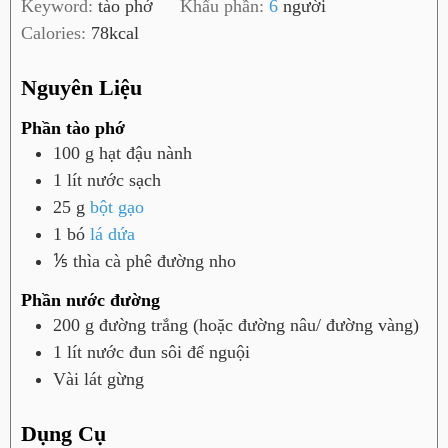
Keyword:
tào phớ
Khẩu phần:
6
người
t
Calories:
78
kcal
Nguyên Liệu
Phần tào phớ
100
g
hạt đậu nành
1
lít
nước sạch
25
g
bột gạo
1
bó
lá dứa
⅕
thìa cà phê
đường nho
Phần nước đường
200
g
đường trắng (hoặc đường nâu/ đường vàng)
1
lít
nước đun sôi để nguội
Vài
lát
gừng
Dụng Cụ