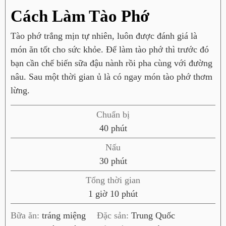
Cách Làm Tào Phớ
Tào phớ trắng mịn tự nhiên, luôn được đánh giá là
món ăn tốt cho sức khỏe. Để làm tào phớ thì trước đó
bạn cần chế biến sữa đậu nành rồi pha cùng với đường
nâu. Sau một thời gian ủ là có ngay món tào phớ thơm
lừng.
Chuẩn bị
p
40
phút
h
Nấu
ú
p
30
phút
t
h
Tổng thời gian
ú
g
p
1
giờ
10
phút
t
i
h
Bữa ăn:
tráng miệng
Đặc sản:
Trung Quốc
ờ
ú