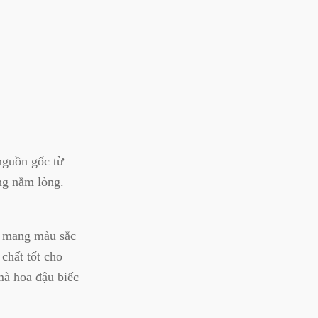
nguồn gốc từ
ng nằm lòng.
c mang màu sắc
chất tốt cho
mà hoa đậu biếc