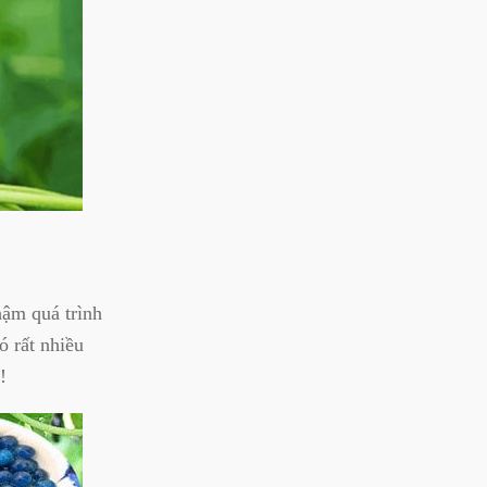
hậm quá trình
ó rất nhiều
!