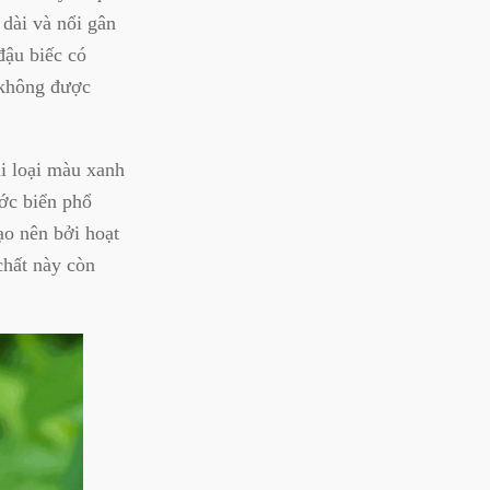
dài và nổi gân
đậu biếc có
 không được
i loại màu xanh
ớc biển phổ
ạo nên bởi hoạt
chất này còn