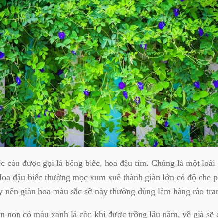
c còn được gọi là bông biếc, hoa đậu tím. Chúng là một loài 
Hoa đậu biếc thường mọc xum xuê thành giàn lớn có độ che p
 nên giàn hoa màu sắc sỡ này thường dùng làm hàng rào tran
n non có màu xanh lá còn khi được trồng lâu năm, về già sẽ