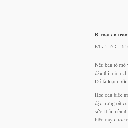
Bí mật ẩn tro
Bài viết bởi
Chi Nấ
Nếu bạn tò mò 
đâu thì mình c
Đó là loại nước
Hoa đậu biếc t
đặc trưng rất c
sức khỏe nên đ
hiện nay được 