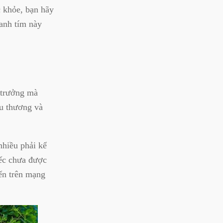
c khỏe, bạn hãy
anh tím này
 trưởng mà
u thương và
nhiều phải kể
iếc chưa được
iến trên mạng