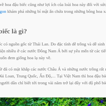
về hoa đậu biếc cũng như lợi ích của loài hoa này đối với sứ
Ngon
khám phá những bí mật ẩn chứa trong những bông hoa x
iếc là gì?
c có nguồn gốc từ Thái Lan. Do đặc tính dễ trồng và dễ sinh
hiện nhiều ở các nước Đông Nam Á bởi sự yêu mến từ các tiể
muốn đem giống hoa lạ này về.
iờ đã có mặt khắp các nước Châu Á và những nước trồng rất 
Đài Loan, Trung Quốc, Ấn Độ,... Tại Việt Nam thì hoa đậu b
 người dân chỉ biết tới trong vài năm trở lại đây với độ phổ b