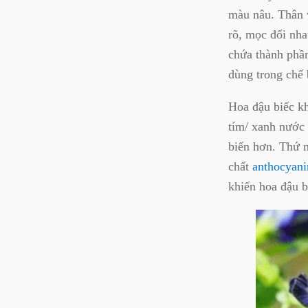
màu nâu. Thân v
rõ, mọc đối nha
chứa thành phầ
dùng trong chế 
Hoa đậu biếc k
tím/ xanh nước
biến hơn. Thứ m
chất
anthocyani
khiến hoa đậu b