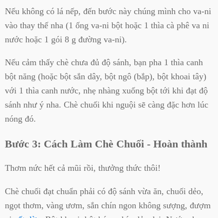
Nếu không có lá nếp, đến bước này chúng mình cho va-ni
vào thay thế nha (1 ống va-ni bột hoặc 1 thìa cà phê va ni
nước hoặc 1 gói 8 g đường va-ni).
Nếu cảm thấy chè chưa đủ độ sánh, bạn pha 1 thìa canh
bột năng (hoặc bột sắn dây, bột ngô (bắp), bột khoai tây)
với 1 thìa canh nước, nhẹ nhàng xuống bột tới khi đạt độ
sánh như ý nha. Chè chuối khi nguội sẽ càng đặc hơn lúc
nóng đó.
Bước 3: Cách Làm Chè Chuối - Hoàn thành
Thơm nức hết cả mũi rồi, thưởng thức thôi!
Chè chuối đạt chuẩn phải có độ sánh vừa ăn, chuối dẻo,
ngọt thơm, vàng ươm, sắn chín ngon không sượng, đượm