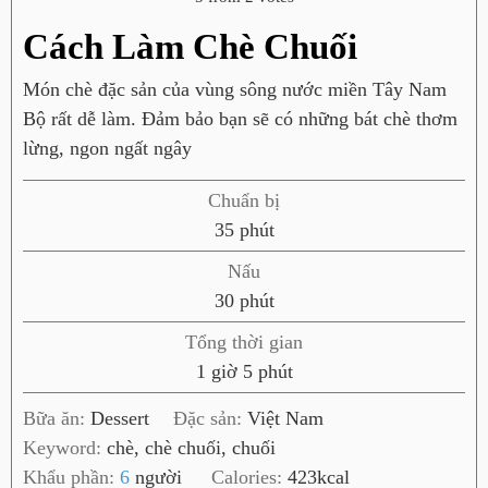
Cách Làm Chè Chuối
Món chè đặc sản của vùng sông nước miền Tây Nam
Bộ rất dễ làm. Đảm bảo bạn sẽ có những bát chè thơm
lừng, ngon ngất ngây
Chuẩn bị
p
35
phút
h
Nấu
ú
p
30
phút
t
h
Tổng thời gian
ú
g
p
1
giờ
5
phút
t
i
h
Bữa ăn:
Dessert
Đặc sản:
Việt Nam
ờ
ú
Keyword:
chè, chè chuối, chuối
t
Khẩu phần:
6
người
Calories:
423
kcal