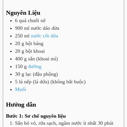
Nguyên Liệu
6
quả
chuối sứ
900
ml
nước dảo dừa
250
ml
nước cốt dừa
20
g
bột báng
20
g
bột khoai
400
g
sắn (khoai mì)
150
g
đường
30
g
lạc (đậu phộng)
5
lá nếp (lá dứa) (không bắt buộc)
Muối
Hướng dẫn
Bước 1: Sơ chế nguyên liệu
Sắn bỏ vỏ, rửa sạch, ngâm nước ít nhất 30 phút