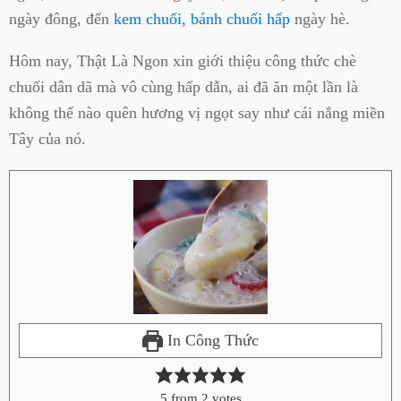
ngày đông, đến
kem chuối
,
bánh chuối hấp
ngày hè.
Hôm nay, Thật Là Ngon xin giới thiệu công thức chè
chuối dân dã mà vô cùng hấp dẫn, ai đã ăn một lần là
không thể nào quên hương vị ngọt say như cái nắng miền
Tây của nó.
In Công Thức
5
from
2
votes