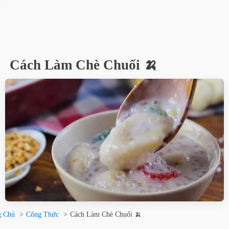
Cách Làm Chè Chuối 🍌
g Chủ
Công Thức
Cách Làm Chè Chuối 🍌