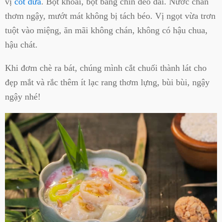
vị
cốt dừa
. Bột khoai, bột báng chín dẻo dai. Nước chan
thơm ngậy, mướt mát không bị tách béo. Vị ngọt vừa trơn
tuột vào miệng, ăn mãi không chán, không có hậu chua,
hậu chát.
Khi đơm chè ra bát, chúng mình cắt chuối thành lát cho
đẹp mắt và rắc thêm ít lạc rang thơm lựng, bùi bùi, ngậy
ngậy nhé!