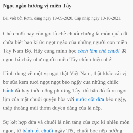
Ngọt ngào hương vị miền Tây
Bài viết bởi
Rơm
, đăng ngày
19-09-2020
. Cập nhập ngày
10-10-2021
.
Chè chuối hay còn gọi là chè chuối chưng là món quà cất
chứa biết bao kí ức ngọt ngào của những người con miền
Tây Nam Bộ. Hãy cùng mình học
cách làm chè chuối
🍌
ngon bá cháy như người miền Tây chính hiệu nhé!
Hình dung về một vị ngọt thật Việt Nam, thật khác cái vị
bơ sữa kem tươi ngọt ngọt béo ngậy của những chiếc
bánh
🍰 hay thức uống phương Tây, thì hẳn đó là vị ngọt
lịm của mật chuối quyện hòa với
nước cốt dừa
béo ngậy,
thấp thoáng mùi thơm duyên dáng của lá nếp.
Sự kết hợp dừa và chuối là nền tảng của cực kì nhiều món
ngon, từ
bánh tét chuối
ngày Tết, chuối bọc nếp nướng