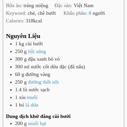
i
h
Bữa ăn:
tráng miệng
Đặc sản:
Việt Nam
ờ
ú
Keyword:
chè, chè bưởi
Khẩu phần:
8
người
t
Calories:
318
kcal
Nguyên Liệu
1
kg
cùi bưởi
250
g
bột năng
300
g
đậu xanh bỏ vỏ
300
ml
nước cốt dừa đặc (đã nấu)
60
g
đường vàng
250
g
đường thốt nốt
1.4
lít
nước sạch
1
xíu
muối
1
bó
lá dứa
Dung dịch khử đắng cùi bưởi
200
g
muối hạt