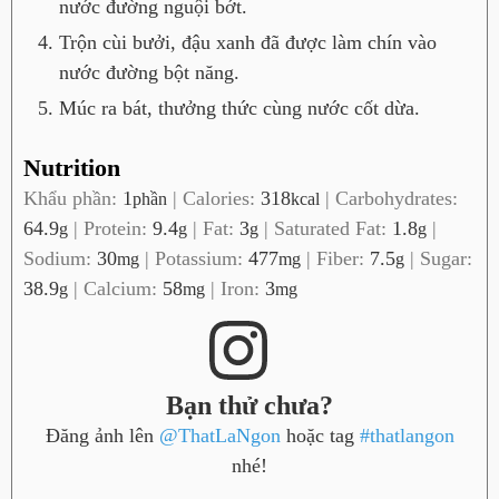
nước đường nguội bớt.
Trộn cùi bưởi, đậu xanh đã được làm chín vào
nước đường bột năng.
Múc ra bát, thưởng thức cùng nước cốt dừa.
Nutrition
Khẩu phần:
1
|
Calories:
318
|
Carbohydrates:
phần
kcal
64.9
|
Protein:
9.4
|
Fat:
3
|
Saturated Fat:
1.8
|
g
g
g
g
Sodium:
30
|
Potassium:
477
|
Fiber:
7.5
|
Sugar:
mg
mg
g
38.9
|
Calcium:
58
|
Iron:
3
g
mg
mg
Bạn thử chưa?
Đăng ảnh lên
@ThatLaNgon
hoặc tag
#thatlangon
nhé!