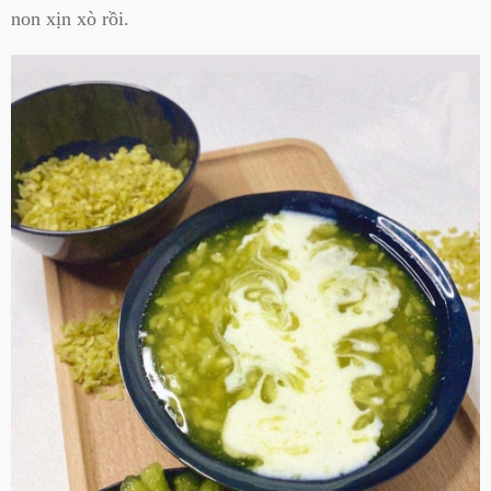
non xịn xò rồi.