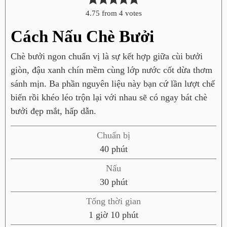
4.75
from
4
votes
Cách Nấu Chè Bưởi
Chè bưởi ngon chuẩn vị là sự kết hợp giữa cùi bưởi
giòn, đậu xanh chín mềm cùng lớp nước cốt dừa thơm
sánh mịn. Ba phần nguyên liệu này bạn cứ lần lượt chế
biến rồi khéo léo trộn lại với nhau sẽ có ngay bát chè
bưởi đẹp mắt, hấp dẫn.
Chuẩn bị
p
40
phút
h
Nấu
ú
p
30
phút
t
h
Tổng thời gian
ú
g
p
1
giờ
10
phút
t