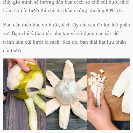
Bây giờ mình sẽ hướng dẫn bạn cách sơ chế cùi bưởi nhé!
Làm kỹ cùi bưởi thì chè đã thành công khoảng 80% rồi.
Bạn cẩn thận bóc vỏ bưởi, tách lấy cùi sau đó lọc hết phần
xơ. Bạn chú ý thao tác nhẹ tay và sử dụng dao sắc để
tránh làm cùi bưởi bị rách. Sau đó, bạn thái hạt lựu phần
cùi bưởi.