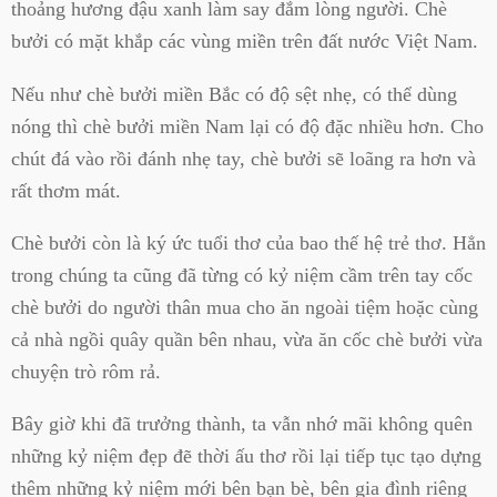
thoảng hương đậu xanh làm say đắm lòng người. Chè
bưởi có mặt khắp các vùng miền trên đất nước Việt Nam.
Nếu như chè bưởi miền Bắc có độ sệt nhẹ, có thể dùng
nóng thì chè bưởi miền Nam lại có độ đặc nhiều hơn. Cho
chút đá vào rồi đánh nhẹ tay, chè bưởi sẽ loãng ra hơn và
rất thơm mát.
Chè bưởi còn là ký ức tuổi thơ của bao thế hệ trẻ thơ. Hẳn
trong chúng ta cũng đã từng có kỷ niệm cầm trên tay cốc
chè bưởi do người thân mua cho ăn ngoài tiệm hoặc cùng
cả nhà ngồi quây quần bên nhau, vừa ăn cốc chè bưởi vừa
chuyện trò rôm rả.
Bây giờ khi đã trưởng thành, ta vẫn nhớ mãi không quên
những kỷ niệm đẹp đẽ thời ấu thơ rồi lại tiếp tục tạo dựng
thêm những kỷ niệm mới bên bạn bè, bên gia đình riêng