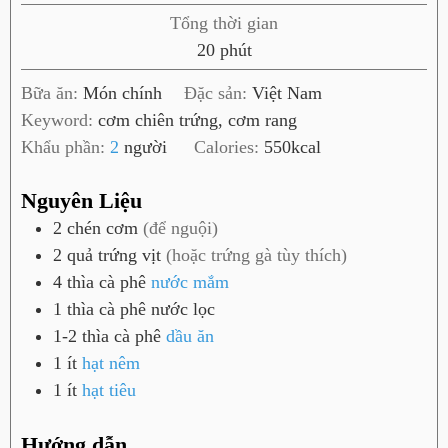
h
Tổng thời gian
ú
p
20
phút
t
h
Bữa ăn:
Món chính
Đặc sản:
Việt Nam
ú
Keyword:
cơm chiên trứng, cơm rang
t
Khẩu phần:
2
người
Calories:
550
kcal
Nguyên Liệu
2
chén
cơm
(để nguội)
2
quả
trứng vịt
(hoặc trứng gà tùy thích)
4
thìa cà phê
nước mắm
1
thìa cà phê
nước lọc
1-2
thìa cà phê
dầu ăn
1
ít
hạt nêm
1
ít
hạt tiêu
Hướng dẫn