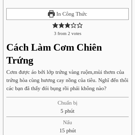
In Công Thức
3
from
2
votes
Cách Làm Cơm Chiên
Trứng
Cơm được áo bởi lớp trứng vàng ruộm,mùi thơm của
trứng hòa cùng hương cay nồng của tiêu. Nghĩ đến thôi
các bạn đã thấy đói bụng rồi phải không nào?
Chuẩn bị
p
5
phút
h
Nấu
ú
p
15
phút
t