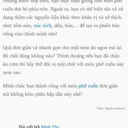
Những bước tiếp theo, bạn thực hiện giống như món phở
cuốn thịt bò phía trên. Ngoài ra, bạn có thể biến tấu và sử
dụng thêm các nguyên liệu khác theo khẩu vị và sở thích
như: tôm nõn,
xúc xích
, dứa, bún,... để tạo ra phiên bản
riêng của chính mình nhé!
Quá đơn giản và nhanh gọn cho một món ăn ngon mà lại
đủ chất đúng không nào? Thỉnh thoảng nếu bạn đã chán
ăn cơm thì hãy thử đổi vị một chút với món phở cuốn này
xem sao.
Mình chúc bạn thành công với món
phở cuốn
đơn giản
mà không kém phần hấp dẫn này nhé!
*Ảnh: Nguồn Internet
Bài viết bởi
Minh Thu