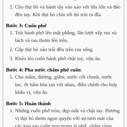
Cho thịt bò và hành tây vào xào với lửa lớn và đảo
đều tay. Khi thịt bò chín tới thì trút ra đĩa.
Bước 3: Cuốn phở
Trải bánh phở lên mặt phẳng, lần lượt xếp rau xà
lách và rau thơm lên trên.
Gắp thịt bò xào trải đều trên rau sống.
Khéo léo cuốn bánh phở chặt tay, vừa ăn.
Bước 4: Pha nước chấm phở cuốn
Cho mắm, đường, giấm, nước cốt chanh, nước
lọc, ớt băm hòa tan với nhau, điều chỉnh cho hợp
khẩu vị, vừa ăn.
Bước 5: Hoàn thành
Những cuốn phở tròn, đẹp mắt và chặt tay. Hương
vị thịt bò thơm ngon quyện với sự tươi mát của
các loại rau cuốn trọn trong lá phở, chấm cùng