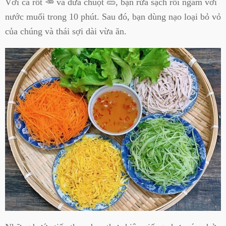
Với cà rốt 🥕 và dưa chuột 🥒, bạn rửa sạch rồi ngâm với
nước muối trong 10 phút. Sau đó, bạn dùng nạo loại bỏ vỏ
của chúng và thái sợi dài vừa ăn.