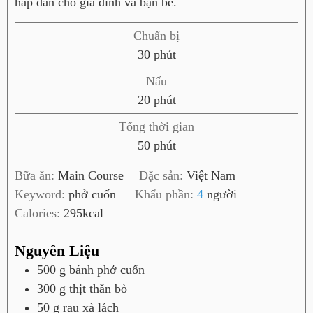
hấp dẫn cho gia đình và bạn bè.
Chuẩn bị
p
30
phút
h
Nấu
ú
p
20
phút
t
h
Tổng thời gian
ú
p
50
phút
t
h
Bữa ăn:
Main Course
Đặc sản:
Việt Nam
ú
Keyword:
phở cuốn
Khẩu phần:
4
người
t
Calories:
295
kcal
Nguyên Liệu
500
g
bánh phở cuốn
300
g
thịt thăn bò
50
g
rau xà lách