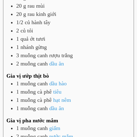
20
g
rau mùi
20
g
rau kinh giới
1/2
củ
hành tây
2
củ
tỏi
1
quả
ớt tươi
1
nhánh
gừng
3
muỗng canh
rượu trắng
2
muỗng canh
dầu ăn
Gia vị ướp thịt bò
1
muỗng canh
dầu hào
1
muỗng cà phê
tiêu
1
muỗng cà phê
hạt nêm
1
muỗng canh
dầu ăn
Gia vị pha nước mắm
1
muỗng canh
giấm
2
muỗng canh
nước mắm