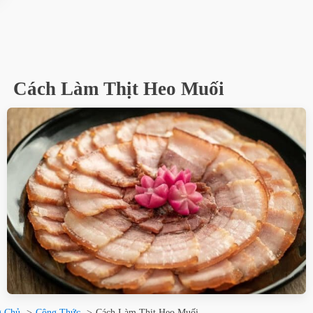
Cách Làm Thịt Heo Muối
g Chủ
Công Thức
Cách Làm Thịt Heo Muối