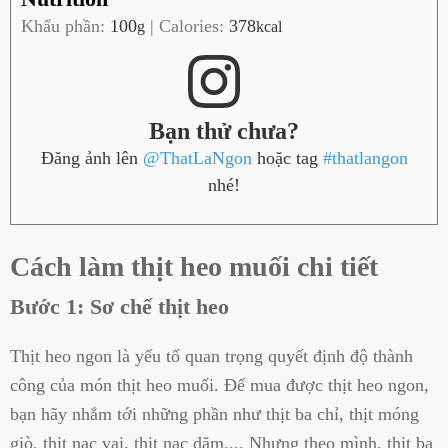
Khẩu phần:
100
|
Calories:
378
g
kcal
Bạn thử chưa?
Đăng ảnh lên
@ThatLaNgon
hoặc tag
#thatlangon
nhé!
Cách làm thịt heo muối chi tiết
Bước 1: Sơ chế thịt heo
Thịt heo ngon là yếu tố quan trọng quyết định độ thành
công của món thịt heo muối. Để mua được thịt heo ngon,
bạn hãy nhắm tới những phần như thịt ba chỉ, thịt móng
giò, thịt nạc vai, thịt nạc dăm,... Nhưng theo mình, thịt ba