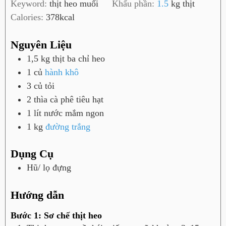
Keyword:
thịt heo muối
Khẩu phần:
1.5
kg thịt
t
Calories:
378
kcal
Nguyên Liệu
1,5
kg
thịt ba chỉ heo
1
củ
hành khô
3
củ
tỏi
2
thìa cà phê
tiêu hạt
1
lít
nước mắm ngon
1
kg
đường trắng
Dụng Cụ
Hũ/ lọ đựng
Hướng dẫn
Bước 1: Sơ chế thịt heo