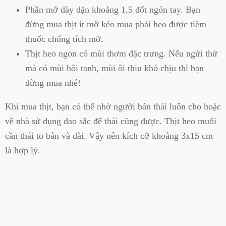
Phần mỡ dày dặn khoảng 1,5 đốt ngón tay. Bạn
đừng mua thịt ít mỡ kẻo mua phải heo được tiêm
thuốc chống tích mỡ.
Thịt heo ngon có mùi thơm đặc trưng. Nếu ngửi thử
mà có mùi hôi tanh, mùi ôi thiu khó chịu thì bạn
đừng mua nhé!
Khi mua thịt, bạn có thể nhờ người bán thái luôn cho hoặc
về nhà sử dụng dao sắc để thái cũng được. Thịt heo muối
cần thái to bản và dài. Vậy nên kích cỡ khoảng 3x15 cm
là hợp lý.