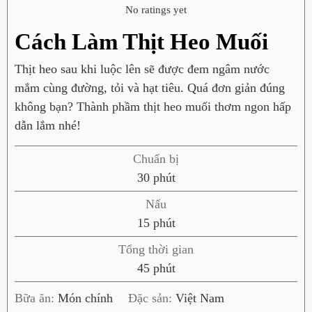
No ratings yet
Cách Làm Thịt Heo Muối
Thịt heo sau khi luộc lên sẽ được đem ngâm nước
mắm cùng đường, tỏi và hạt tiêu. Quá đơn giản đúng
không bạn? Thành phầm thịt heo muối thơm ngon hấp
dẫn lắm nhé!
Chuẩn bị
p
30
phút
h
Nấu
ú
p
15
phút
t
h
Tổng thời gian
ú
p
45
phút
t
h
Bữa ăn:
Món chính
Đặc sản:
Việt Nam
ú