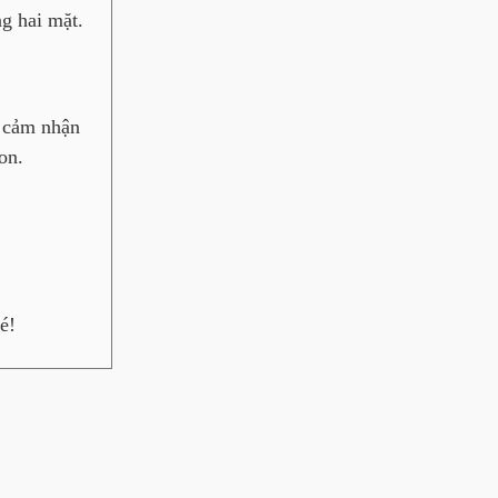
ng hai mặt.
, cảm nhận
on.
é!