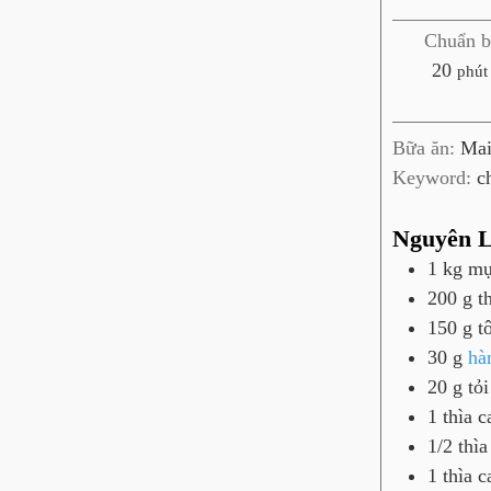
Chuẩn b
p
20
phút
h
ú
Bữa ăn:
Mai
t
Keyword:
c
Nguyên L
1
kg
mự
200
g
t
150
g
t
30
g
hà
20
g
tỏi
1
thìa c
1/2
thìa
1
thìa c