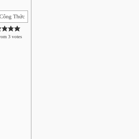
 Công Thức
rom
3
votes