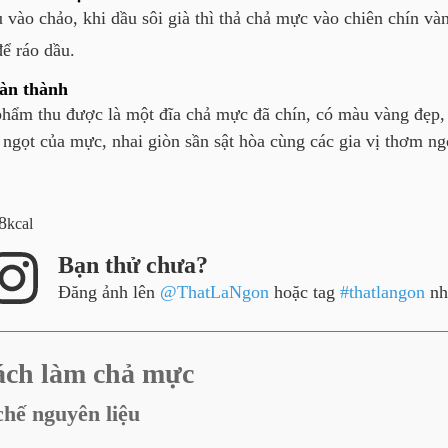
 vào chảo, khi dầu sôi già thì thả chả mực vào chiên chín và
để ráo dầu.
àn thành
hẩm thu được là một đĩa chả mực đã chín, có màu vàng đẹp
 ngọt của mực, nhai giòn sần sật hòa cùng các gia vị thơm ng
8
kcal
Bạn thử chưa?
Đăng ảnh lên
@ThatLaNgon
hoặc tag
#thatlangon
nh
cách làm chả mực
chế nguyên liệu