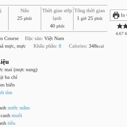
ị
Nấu
Thời gian ướp
Tổng thời gian
In
p
g
p
25
lạnh
1
25
phút
giờ
phút
h
p
i
h
40
phút
ú
h
ờ
ú
4.67
f
n Course
Đặc sản:
Việt Nam
t
ú
t
hả mực, mực
Khẩu phần:
8
Calories:
348
kcal
t
iệu
c mai (mực nang)
hịt ba chỉ
ôm biển
nh tím
anh
nước mắm
 canh
muối
anh
tiêu