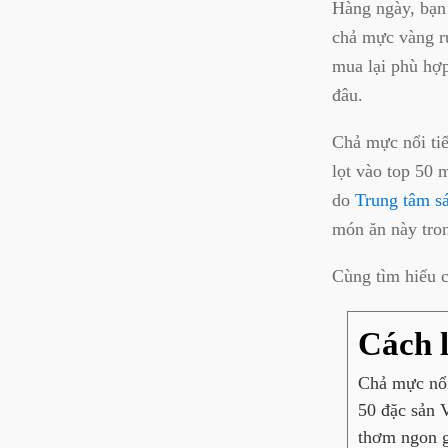
Hàng ngày, bạn
chả mực vàng ru
mua lại phù hợp
đâu.
Chả mực nổi ti
lọt vào top 50 
do
Trung tâm s
món ăn này tro
Cùng tìm hiểu 
Cách 
Chả mực nổi
50 đặc sản 
thơm ngon g