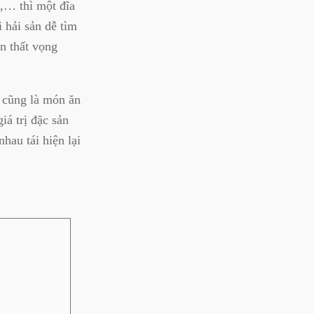
,… thì một đĩa
 hải sản dễ tìm
n thất vọng
 cũng là món ăn
iá trị đặc sản
hau tái hiện lại