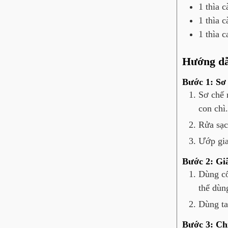
1
thìa c
1
thìa c
1
thìa c
Hướng d
Bước 1: Sơ 
Sơ chế 
con chì.
Rửa sạch
Ướp gia
Bước 2: Gi
Dùng cố
thể dùn
Dùng ta
Bước 3: Ch