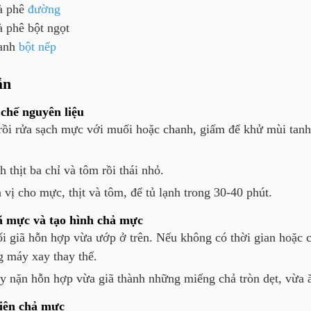
à phê
đường
à phê
bột ngọt
anh
bột nếp
ẫn
chế nguyên liệu
rồi rửa sạch mực với muối hoặc chanh, giấm để khử mùi tanh,
 thịt ba chỉ và tôm rồi thái nhỏ.
 vị cho mực, thịt và tôm, để tủ lạnh trong 30-40 phút.
ã mực và tạo hình chả mực
i giã hỗn hợp vừa ướp ở trên. Nếu không có thời gian hoặc c
g máy xay thay thế.
y nặn hỗn hợp vừa giã thành những miếng chả tròn dẹt, vừa 
iên chả mực