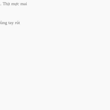
t. Thịt mực mai
ùng tay rút