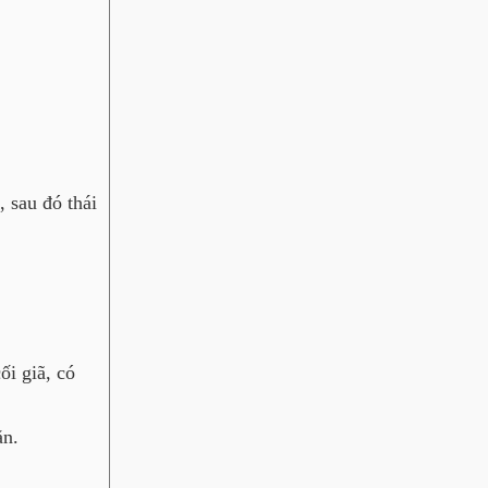
 sau đó thái
ối giã, có
ăn.