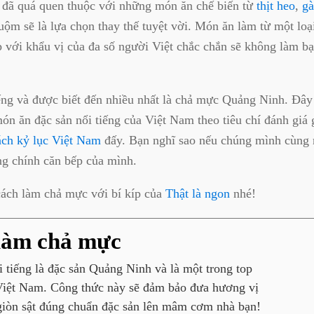
 đã quá quen thuộc với những món ăn chế biến từ
thịt heo
,
gà
ộm sẽ là lựa chọn thay thế tuyệt vời. Món ăn làm từ một loại
 với khẩu vị của đa số người Việt chắc chắn sẽ không làm bạ
ếng và được biết đến nhiều nhất là chả mực Quảng Ninh. Đây
món ăn đặc sản nổi tiếng của Việt Nam theo tiêu chí đánh giá g
ách kỷ lục Việt Nam
đấy. Bạn nghĩ sao nếu chúng mình cùng n
ng chính căn bếp của mình.
cách làm chả mực với bí kíp của
Thật là ngon
nhé!
làm chả mực
 tiếng là đặc sản Quảng Ninh và là một trong top
Việt Nam. Công thức này sẽ đảm bảo đưa hương vị
iòn sật đúng chuẩn đặc sản lên mâm cơm nhà bạn!