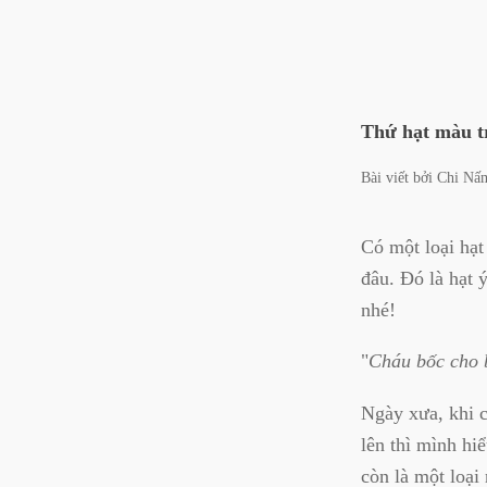
Thứ hạt màu tr
Bài viết bởi
Chi Nấ
Có một loại hạt
đâu. Đó là hạt 
nhé!
"
Cháu bốc cho 
Ngày xưa, khi c
lên thì mình hi
còn là một loại