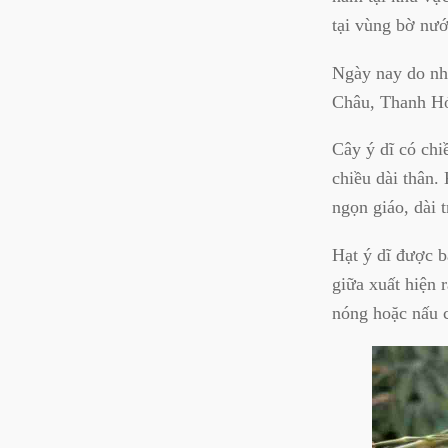
tại vùng bờ nướ
Ngày nay do nhu
Châu, Thanh Hóa
Cây ý dĩ có chi
chiều dài thân.
ngọn giáo, dài 
Hạt ý dĩ được b
giữa xuất hiện 
nóng hoặc nấu c