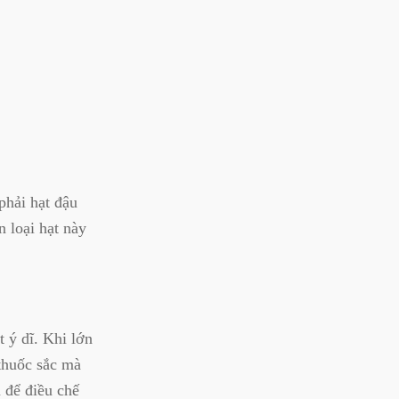
phải hạt đậu
 loại hạt này
 ý dĩ. Khi lớn
 thuốc sắc mà
 để điều chế