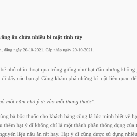
ắng ẩn chứa nhiều bí mật tinh túy
m
, đăng ngày
20-10-2021
. Cập nhập ngày
20-10-2021
.
 bé nhỏ nhìn thoạt qua trông giống như hạt đậu nhưng không 
ý dĩ đấy các bạn ạ! Cùng khám phá những bí mật liên quan đến
bà một nắm nhỏ ý dĩ vào mỗi thang thuốc
".
ùng bà bốc thuốc cho khách hàng cũng là lúc mình biết về hạt
ểu thêm hạt ý dĩ không chỉ là một thành phần thông dụng của
 nguyên liệu nấu ăn rất hay. Hạt ý dĩ cũng được sử dụng nhiều