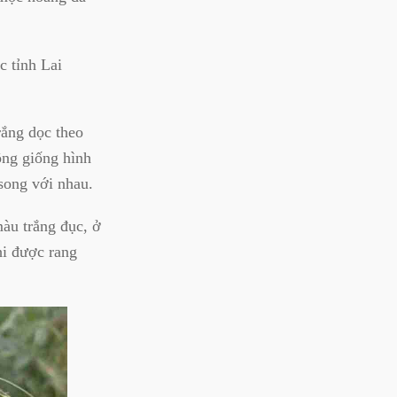
c tỉnh Lai
rắng dọc theo
ông giống hình
 song với nhau.
màu trắng đục, ở
hi được rang