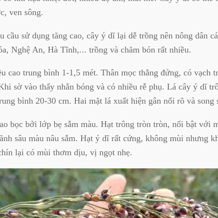
c, ven sông.
 cầu sử dụng tăng cao, cây ý dĩ lại dễ trồng nên nông dân cá
, Nghệ An, Hà Tĩnh,... trồng và chăm bón rất nhiều.
ều cao trung bình 1-1,5 mét. Thân mọc thẳng đứng, có vạch t
 Khi sờ vào thấy nhẵn bóng và có nhiều rễ phụ. Lá cây ý dĩ tr
trung bình 20-30 cm. Hai mặt lá xuất hiện gân nổi rõ và song
ao bọc bởi lớp bẹ sẫm màu. Hạt trông tròn tròn, nổi bật với 
rãnh sâu màu nâu sẫm. Hạt ý dĩ rất cứng, không mùi nhưng k
hín lại có mùi thơm dịu, vị ngọt nhẹ.