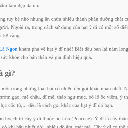
phẩm làm đẹp da nữa.
ng tuy bé nhỏ nhưng ẩn chứa nhiều thành phần dưỡng chất cự
ười. Ngoài ra, trong cách sử dụng của hạt ý dĩ có một số điể
ật kỹ càng.
 Là Ngon
khám phá về hạt ý dĩ nhé! Biết đâu bạn lại nằm lòn
sức khỏe cho bản thân và gia đình hiệu quả.
à gì?
là một trong những loại hạt có nhiều tên gọi khác nhau nhất. 
cườm gạo, mễ châu, dĩ mễ, thảo ngư mục, bò lô ốc viêm, ý t
ục cốc tử,... đều là cách gọi khác của hạt ý dĩ đó bạn.
hu hoạch từ cây ý dĩ thuộc họ Lúa (Poaceae). Ý dĩ là cây thân
 có khí hậu nhiệt đới, nhiều độ ẩm, mát mẻ. Cây ý dĩ có thể