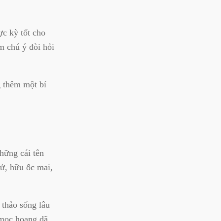
c kỳ tốt cho
m chú ý đòi hỏi
g thêm một bí
Những cái tên
hử, hữu ốc mai,
 thảo sống lâu
 mọc hoang dã