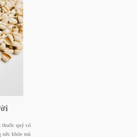
ười
ị thuốc quý có
g sức khỏe mà