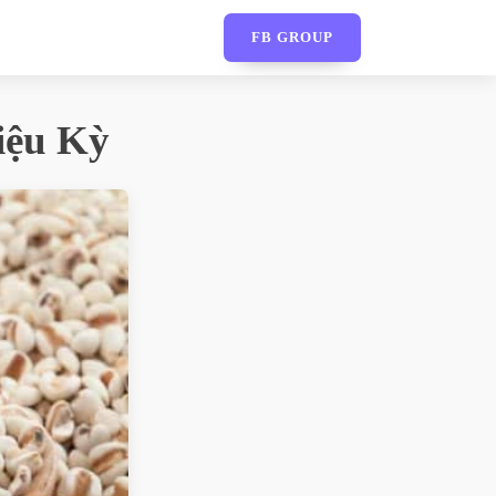
FB GROUP
iệu Kỳ