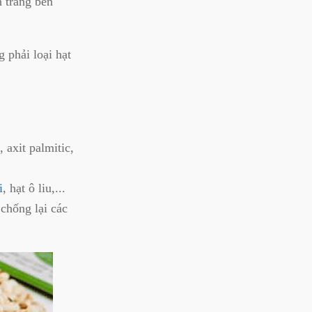
n trắng bên
 phải loại hạt
 axit palmitic,
i
, hạt ô liu,...
chống lại các