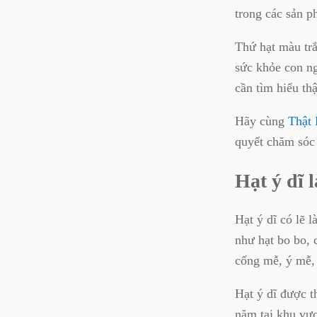
trong các sản 
Thứ hạt màu trắ
sức khỏe con ng
cần tìm hiểu th
Hãy cùng
Thật
quyết chăm sóc 
Hạt ý dĩ l
Hạt ý dĩ có lẽ 
như hạt bo bo, 
cống mễ, ý mễ, l
Hạt ý dĩ được t
năm tại khu vực