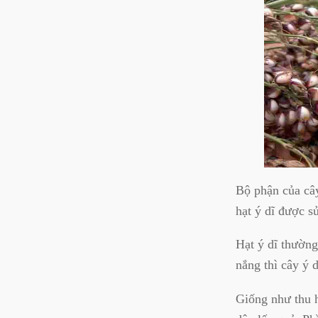
Bộ phận của cây
hạt ý dĩ được s
Hạt ý dĩ thườn
nắng thì cây ý 
Giống như thu h