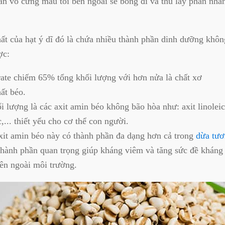
ần vỏ cứng màu tối bên ngoài sẽ bong đi và thu lấy phần nhâ
ất của hạt ý dĩ đó là chứa nhiều thành phần dinh dưỡng không
ợc:
ate chiếm 65% tổng khối lượng với hơn nửa là chất xơ
ất béo.
 lượng là các axit amin béo không bão hòa như: axit linoleic,
ic,... thiết yếu cho cơ thể con người.
axit amin béo này có thành phần đa dạng hơn cả trong
dừa tươ
thành phần quan trọng giúp kháng viêm và tăng sức đề kháng 
bên ngoài môi trường.