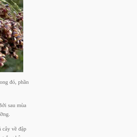
rong đó, phần
 Bởi sau mùa
ưỡng.
ả cây về đập