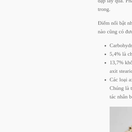
dập lấy quả. Ph
trong.
Điểm nổi bật nh
nào cũng có đư
Carbohydr
5,4% là ch
13,7% khối
axit stear
Các loại 
Chúng là 
tác nhân 