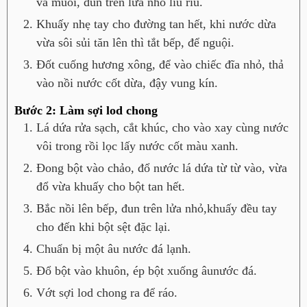
và muối, đun trên lửa nhỏ liu riu.
Khuấy nhẹ tay cho đường tan hết, khi nước dừa
vừa sôi sủi tăn lên thì tắt bếp, để nguội.
Đốt cuống hương xông, để vào chiếc đĩa nhỏ, thả
vào nồi nước cốt dừa, đậy vung kín.
Bước 2: Làm sợi lod chong
Lá dứa rửa sạch, cắt khúc, cho vào xay cùng nước
vôi trong rồi lọc lấy nước cốt màu xanh.
Đong bột vào chảo, đổ nước lá dứa từ từ vào, vừa
đổ vừa khuấy cho bột tan hết.
Bắc nồi lên bếp, đun trên lửa nhỏ,khuấy đều tay
cho đến khi bột sệt đặc lại.
Chuẩn bị một âu nước đá lạnh.
Đổ bột vào khuôn, ép bột xuống âunước đá.
Vớt sợi lod chong ra để ráo.