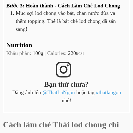
Bước 3: Hoàn thành - Cách Làm Chè Lod Chong
Múc sợi lod chong vào bát, chan nước dừa và
thêm topping. Thế là bát chè lod chong đã sẵn
sàng!
Nutrition
Khẩu phần:
100
|
Calories:
220
g
kcal
Bạn thử chưa?
Đăng ảnh lên
@ThatLaNgon
hoặc tag
#thatlangon
nhé!
Cách làm chè Thái lod chong chi