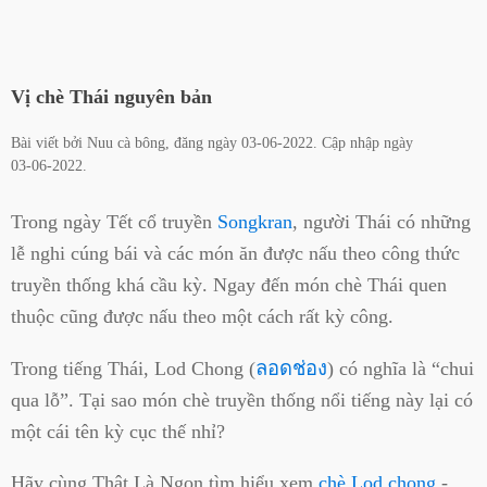
Vị chè Thái nguyên bản
Bài viết bởi
Nuu cà bông
, đăng ngày
03-06-2022
. Cập nhập ngày
03-06-2022
.
Trong ngày Tết cổ truyền
Songkran
, người Thái có những
lễ nghi cúng bái và các món ăn được nấu theo công thức
truyền thống khá cầu kỳ. Ngay đến món chè Thái quen
thuộc cũng được nấu theo một cách rất kỳ công.
Trong tiếng Thái, Lod Chong (
ลอดช่อง
) có nghĩa là “chui
qua lỗ”. Tại sao món chè truyền thống nổi tiếng này lại có
một cái tên kỳ cục thế nhỉ?
Hãy cùng Thật Là Ngon tìm hiểu xem
chè Lod chong
-