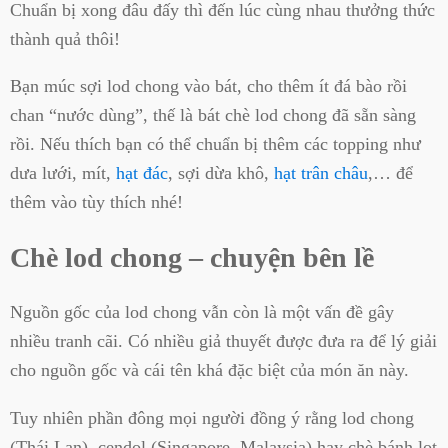
Chuẩn bị xong đâu đấy thì đến lúc cùng nhau thưởng thức
thành quả thôi!
Bạn múc sợi lod chong vào bát, cho thêm ít đá bào rồi
chan “nước dùng”, thế là bát chè lod chong đã sẵn sàng
rồi. Nếu thích bạn có thể chuẩn bị thêm các topping như
dưa lưới, mít,
hạt đác
, sợi dừa khô,
hạt trân châu
,… để
thêm vào tùy thích nhé!
Chè lod chong – chuyện bên lề
Nguồn gốc của lod chong vẫn còn là một vấn đề gây
nhiều tranh cãi. Có nhiều giả thuyết được đưa ra để lý giải
cho nguồn gốc và cái tên khá đặc biệt của món ăn này.
Tuy nhiên phần đông mọi người đồng ý rằng lod chong
(Thái Lan), cendol (Singapore, Malaysia) hay chè bánh lọt