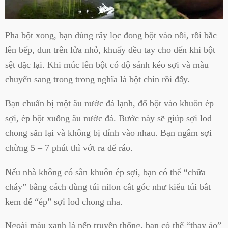
Pha bột xong, bạn dùng rây lọc đong bột vào nồi, rồi bắc
lên bếp, đun trên lửa nhỏ, khuấy đều tay cho đến khi bột
sệt đặc lại. Khi múc lên bột có độ sánh kéo sợi và màu
chuyển sang trong trong nghĩa là bột chín rồi đấy.
Bạn chuẩn bị một âu nước đá lạnh, đổ bột vào khuôn ép
sợi, ép bột xuống âu nước đá. Bước này sẽ giúp sợi lod
chong săn lại và không bị dính vào nhau. Bạn ngâm sợi
chừng 5 – 7 phút thì vớt ra để ráo.
Nếu nhà không có sẵn khuôn ép sợi, bạn có thể “chữa
cháy” bằng cách dùng túi nilon cắt góc như kiểu túi bắt
kem để “ép” sợi lod chong nha.
Ngoài màu xanh lá nếp truyền thống, bạn có thể “thay áo”