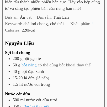
biến tấu thành nhiều phiên bản cực. Hãy vào bếp cùng
tớ và sáng tạo phiên bản của riêng bạn nhé!
Bữa ăn:
Ăn vặt
Đặc sản:
Thái Lan
Keyword:
chè lod chong, chè thái
Khẩu phần:
4
Calories:
220
kcal
Nguyên Liệu
Sợi lod chong
200
g
bột gạo tẻ
50
g
bột năng
có thể dùng bột khoai thay thế
40
g
bột đậu xanh
15-20
lá
dứa
(lá nếp)
1.5
lít
nước vôi trong
Nước cốt dừa
500
ml
nước cốt dừa tươi
350
g
đường thốt nốt