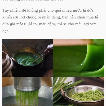
Tuy nhiên, để không phải cho quá nhiều nước lá dứa
khiến sợi lod chong bị nhẫn đắng, bạn nên chọn mua lá
dứa già một tí (lá to, màu đậm) thì sẽ cho màu sợi vừa
đẹp.