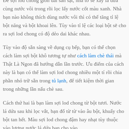
Để sợi lod chong giòn dai sần sật, nhà tớ sẽ xay lá dứa
cùng nước vôi trong rồi lọc lấy nước cốt màu xanh. Nhà
bạn nào không thích dùng nước vôi thì có thể tăng tỉ lệ
bột năng và bột khoai lên. Tùy vào tỉ lệ các loại bột sẽ cho
ra sợi lod chong có độ dẻo dai khác nhau.
Tùy vào độ sẵn sàng về dụng cụ bếp, bạn có thể chọn
cách làm sợi bột khô tương tự như
cách làm chè thái
mà
Thật Là Ngon đã hướng dẫn lần trước. Ưu điểm của cách
này là bạn có thể làm sợi lod chong nhiều một tí rồi chia
phần nhỏ trữ sẵn trong
tủ lạnh
, để tiết kiệm thời gian
trong những lần nấu chè sau.
Cách thứ hai là bạn làm sợi lod chong từ bột tươi. Nước
lá dứa sau khi lọc vắt, bạn đổ từ từ vào âu bột, khuấy cho
bột tan hết. Màu sợi lod chong đậm hay nhạt tùy thuộc
vào lượng nước lá dứa bạn cho vào.